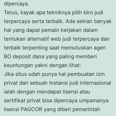
dipercaya.
Terus, kayak apa tekniknya pilih biro judi
terpercaya serta terbaik. Ada sekian banyak
hal yang dapat pemain kerjakan dalam
tentukan alternatif web judi terpercaya dan
terbaik terpenting saat memutuskan agen
BO deposit dana yang paling memberi
keuntungan yakni dengan lihat:
Jika situs udah punya hal pembuatan izin
privat dari sebuah Instansi judi internasional
ialah dengan mendapat lisensi atau
sertifikat privat bisa dipercaya umpamanya
lisensi PAGCOR yang diberi pemerintah