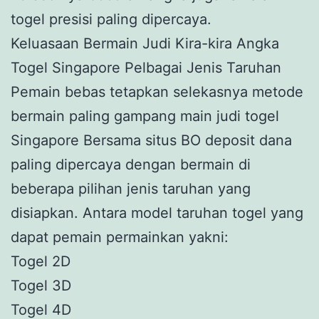
togel presisi paling dipercaya.
Keluasaan Bermain Judi Kira-kira Angka
Togel Singapore Pelbagai Jenis Taruhan
Pemain bebas tetapkan selekasnya metode
bermain paling gampang main judi togel
Singapore Bersama situs BO deposit dana
paling dipercaya dengan bermain di
beberapa pilihan jenis taruhan yang
disiapkan. Antara model taruhan togel yang
dapat pemain permainkan yakni:
Togel 2D
Togel 3D
Togel 4D