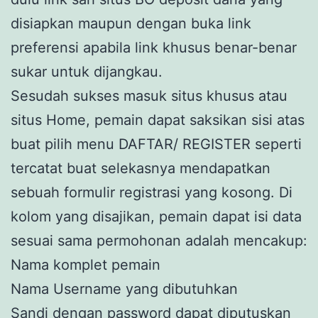
disiapkan maupun dengan buka link
preferensi apabila link khusus benar-benar
sukar untuk dijangkau.
Sesudah sukses masuk situs khusus atau
situs Home, pemain dapat saksikan sisi atas
buat pilih menu DAFTAR/ REGISTER seperti
tercatat buat selekasnya mendapatkan
sebuah formulir registrasi yang kosong. Di
kolom yang disajikan, pemain dapat isi data
sesuai sama permohonan adalah mencakup:
Nama komplet pemain
Nama Username yang dibutuhkan
Sandi dengan password dapat diputuskan