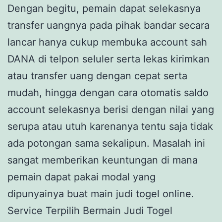
Dengan begitu, pemain dapat selekasnya
transfer uangnya pada pihak bandar secara
lancar hanya cukup membuka account sah
DANA di telpon seluler serta lekas kirimkan
atau transfer uang dengan cepat serta
mudah, hingga dengan cara otomatis saldo
account selekasnya berisi dengan nilai yang
serupa atau utuh karenanya tentu saja tidak
ada potongan sama sekalipun. Masalah ini
sangat memberikan keuntungan di mana
pemain dapat pakai modal yang
dipunyainya buat main judi togel online.
Service Terpilih Bermain Judi Togel