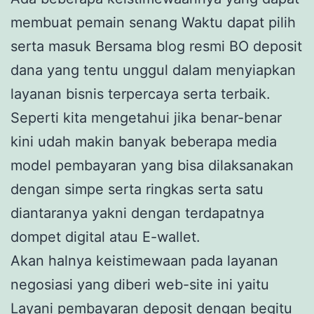
membuat pemain senang Waktu dapat pilih
serta masuk Bersama blog resmi BO deposit
dana yang tentu unggul dalam menyiapkan
layanan bisnis terpercaya serta terbaik.
Seperti kita mengetahui jika benar-benar
kini udah makin banyak beberapa media
model pembayaran yang bisa dilaksanakan
dengan simpe serta ringkas serta satu
diantaranya yakni dengan terdapatnya
dompet digital atau E-wallet.
Akan halnya keistimewaan pada layanan
negosiasi yang diberi web-site ini yaitu
Layani pembayaran deposit dengan begitu