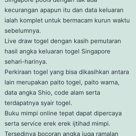
kecurangan apapun itu dan data keluaran
ialah komplet untuk bermacam kurun waktu
sebelumnya.
Live draw togel dengan kasih pemutaran
hasil angka keluaran togel Singapore
sehari-harinya.
Perkiraan togel yang bisa dikasihkan antara
lain merupakan paito togel, paito warna,
data angka Shio, code alam serta
terdapatnya syair togel.
Buku mimpi online tepat dapat dipercaya
serta service erek erek ijtihad mimpi.
Tersedinya bocoran angka juga ramalan