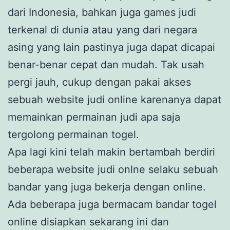
dari Indonesia, bahkan juga games judi
terkenal di dunia atau yang dari negara
asing yang lain pastinya juga dapat dicapai
benar-benar cepat dan mudah. Tak usah
pergi jauh, cukup dengan pakai akses
sebuah website judi online karenanya dapat
memainkan permainan judi apa saja
tergolong permainan togel.
Apa lagi kini telah makin bertambah berdiri
beberapa website judi onlne selaku sebuah
bandar yang juga bekerja dengan online.
Ada beberapa juga bermacam bandar togel
online disiapkan sekarang ini dan