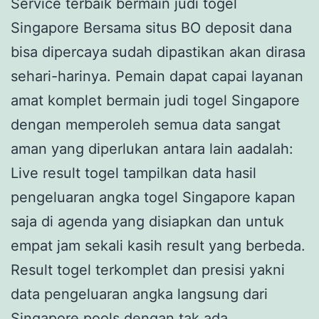
Service terbaik bermain judi togel
Singapore Bersama situs BO deposit dana
bisa dipercaya sudah dipastikan akan dirasa
sehari-harinya. Pemain dapat capai layanan
amat komplet bermain judi togel Singapore
dengan memperoleh semua data sangat
aman yang diperlukan antara lain aadalah:
Live result togel tampilkan data hasil
pengeluaran angka togel Singapore kapan
saja di agenda yang disiapkan dan untuk
empat jam sekali kasih result yang berbeda.
Result togel terkomplet dan presisi yakni
data pengeluaran angka langsung dari
Singapore pools dengan tak ada