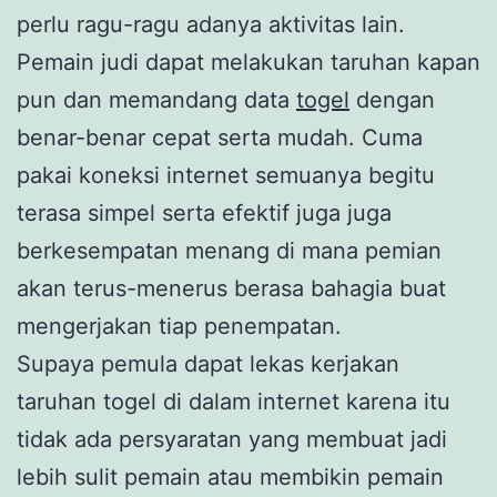
perlu ragu-ragu adanya aktivitas lain.
Pemain judi dapat melakukan taruhan kapan
pun dan memandang data
togel
dengan
benar-benar cepat serta mudah. Cuma
pakai koneksi internet semuanya begitu
terasa simpel serta efektif juga juga
berkesempatan menang di mana pemian
akan terus-menerus berasa bahagia buat
mengerjakan tiap penempatan.
Supaya pemula dapat lekas kerjakan
taruhan togel di dalam internet karena itu
tidak ada persyaratan yang membuat jadi
lebih sulit pemain atau membikin pemain