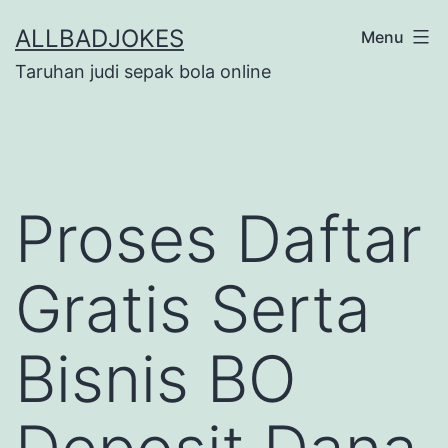
Skip
ALLBADJOKES
Menu
to
Taruhan judi sepak bola online
content
Proses Daftar
Gratis Serta
Bisnis BO