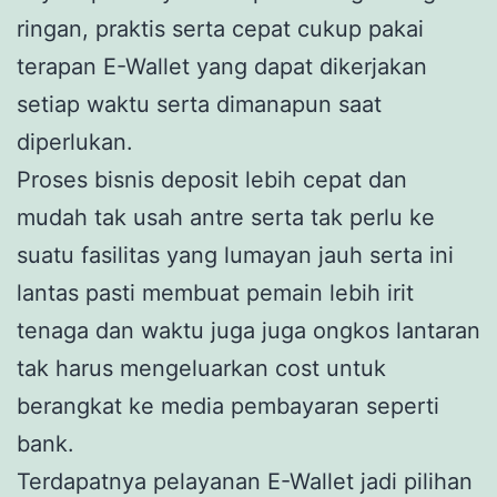
ringan, praktis serta cepat cukup pakai
terapan E-Wallet yang dapat dikerjakan
setiap waktu serta dimanapun saat
diperlukan.
Proses bisnis deposit lebih cepat dan
mudah tak usah antre serta tak perlu ke
suatu fasilitas yang lumayan jauh serta ini
lantas pasti membuat pemain lebih irit
tenaga dan waktu juga juga ongkos lantaran
tak harus mengeluarkan cost untuk
berangkat ke media pembayaran seperti
bank.
Terdapatnya pelayanan E-Wallet jadi pilihan