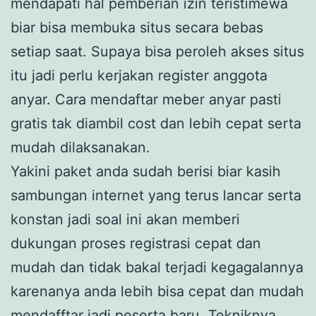
mendapati hal pemberian izin teristimewa
biar bisa membuka situs secara bebas
setiap saat. Supaya bisa peroleh akses situs
itu jadi perlu kerjakan register anggota
anyar. Cara mendaftar meber anyar pasti
gratis tak diambil cost dan lebih cepat serta
mudah dilaksanakan.
Yakini paket anda sudah berisi biar kasih
sambungan internet yang terus lancar serta
konstan jadi soal ini akan memberi
dukungan proses registrasi cepat dan
mudah dan tidak bakal terjadi kegagalannya
karenanya anda lebih bisa cepat dan mudah
mendafftar jadi peserta baru. Tekniknya