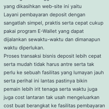
yang dikasihkan web-site ini yaitu
Layani pembayaran deposit dengan
sangatlah simpel, praktis serta cepat cukup
pakai program E-Wallet yang dapat
dijalankan sewaktu-waktu dan dimanapun
waktu diperlukan.
Proses transaksi bisnis deposit lebih cepat
serta mudah tidak harus antre serta tak
perlu ke sebuah fasilitas yang lumayan jauh
serta perihal ini lantas pastinya bikin
pemain lebih irit tenaga serta waktu juga
juga cost lantaran tak usah mengeluarkan
cost buat berangkat ke fasilitas pembayaran