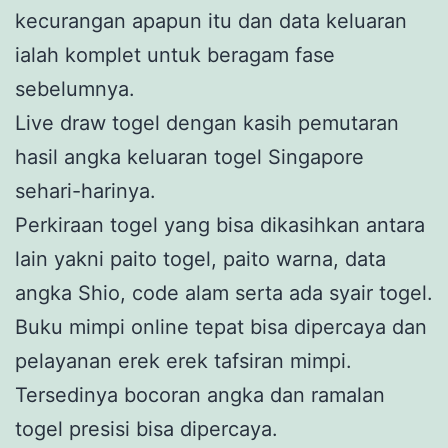
kecurangan apapun itu dan data keluaran
ialah komplet untuk beragam fase
sebelumnya.
Live draw togel dengan kasih pemutaran
hasil angka keluaran togel Singapore
sehari-harinya.
Perkiraan togel yang bisa dikasihkan antara
lain yakni paito togel, paito warna, data
angka Shio, code alam serta ada syair togel.
Buku mimpi online tepat bisa dipercaya dan
pelayanan erek erek tafsiran mimpi.
Tersedinya bocoran angka dan ramalan
togel presisi bisa dipercaya.