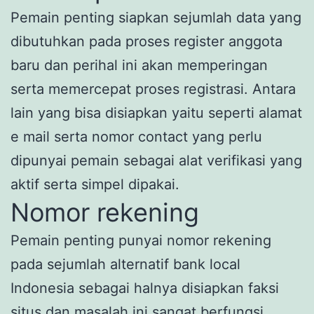
Pemain penting siapkan sejumlah data yang
dibutuhkan pada proses register anggota
baru dan perihal ini akan memperingan
serta memercepat proses registrasi. Antara
lain yang bisa disiapkan yaitu seperti alamat
e mail serta nomor contact yang perlu
dipunyai pemain sebagai alat verifikasi yang
aktif serta simpel dipakai.
Nomor rekening
Pemain penting punyai nomor rekening
pada sejumlah alternatif bank local
Indonesia sebagai halnya disiapkan faksi
situs dan masalah ini sangat berfungsi