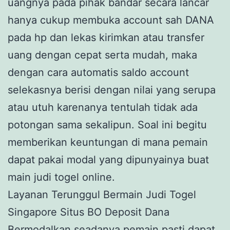
uangnya pada pihak bandar secara lancar
hanya cukup membuka account sah DANA
pada hp dan lekas kirimkan atau transfer
uang dengan cepat serta mudah, maka
dengan cara automatis saldo account
selekasnya berisi dengan nilai yang serupa
atau utuh karenanya tentulah tidak ada
potongan sama sekalipun. Soal ini begitu
memberikan keuntungan di mana pemain
dapat pakai modal yang dipunyainya buat
main judi togel online.
Layanan Terunggul Bermain Judi Togel
Singapore Situs BO Deposit Dana
Bermodalkan seadanya pemain pasti dapat