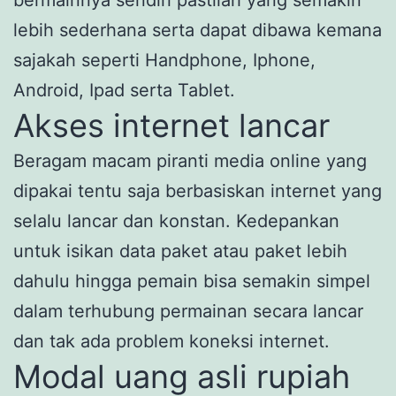
lebih sederhana serta dapat dibawa kemana
sajakah seperti Handphone, Iphone,
Android, Ipad serta Tablet.
Akses internet lancar
Beragam macam piranti media online yang
dipakai tentu saja berbasiskan internet yang
selalu lancar dan konstan. Kedepankan
untuk isikan data paket atau paket lebih
dahulu hingga pemain bisa semakin simpel
dalam terhubung permainan secara lancar
dan tak ada problem koneksi internet.
Modal uang asli rupiah