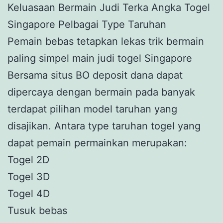
Keluasaan Bermain Judi Terka Angka Togel
Singapore Pelbagai Type Taruhan
Pemain bebas tetapkan lekas trik bermain
paling simpel main judi togel Singapore
Bersama situs BO deposit dana dapat
dipercaya dengan bermain pada banyak
terdapat pilihan model taruhan yang
disajikan. Antara type taruhan togel yang
dapat pemain permainkan merupakan:
Togel 2D
Togel 3D
Togel 4D
Tusuk bebas