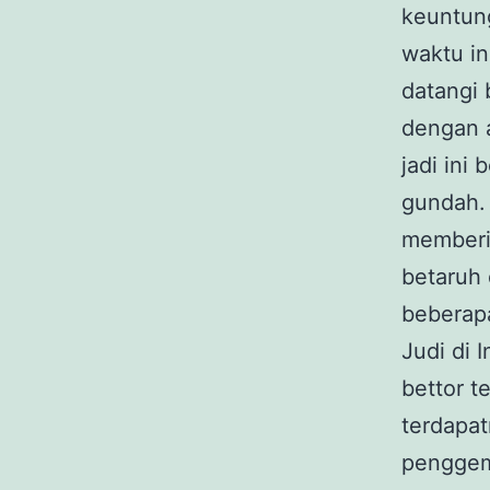
keuntung
waktu i
datangi 
dengan 
jadi ini
gundah. 
memberi
betaruh 
beberap
Judi di 
bettor t
terdapa
penggema