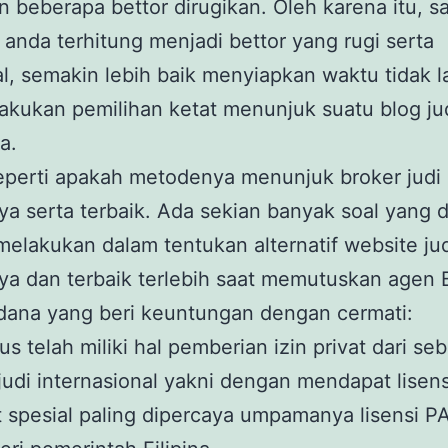
 beberapa bettor dirugikan. Oleh karena itu, s
anda terhitung menjadi bettor yang rugi serta
, semakin lebih baik menyiapkan waktu tidak l
akukan pemilihan ketat menunjuk suatu blog jud
a.
eperti apakah metodenya menunjuk broker judi
ya serta terbaik. Ada sekian banyak soal yang 
elakukan dalam tentukan alternatif website ju
ya dan terbaik terlebih saat memutuskan agen
dana yang beri keuntungan dengan cermati:
tus telah miliki hal pemberian izin privat dari se
 judi internasional yakni dengan mendapat lisens
at spesial paling dipercaya umpamanya lisensi