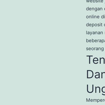
website 
dengan o
online d
deposit 
layanan 
beberapa
seorang
Ten
Dan
Ung
Memperol