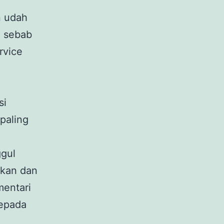
n udah
i sebab
rvice
a
si
paling
ggul
rkan dan
mentari
epada