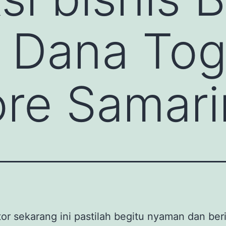
 Dana Tog
ore Samar
tor sekarang ini pastilah begitu nyaman dan ber