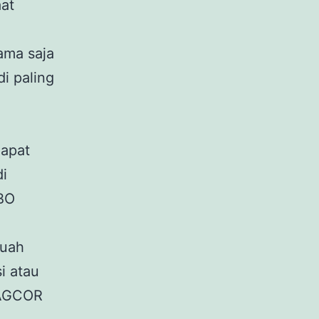
aat
ama saja
i paling
dapat
di
 BO
buah
i atau
 PAGCOR