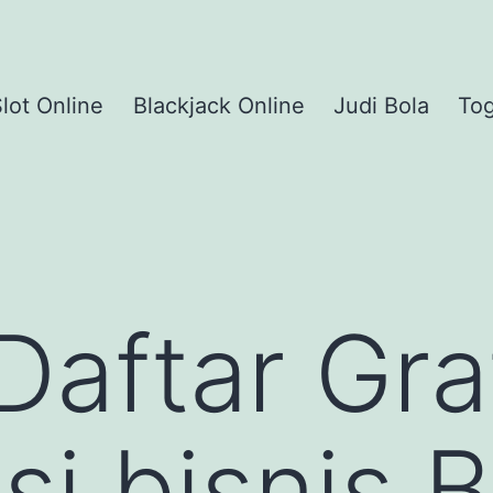
lot Online
Blackjack Online
Judi Bola
Tog
Daftar Gra
si bisnis 