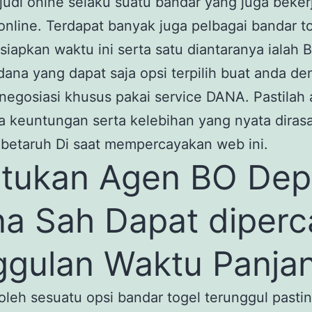
judi onlne selaku suatu bandar yang juga beker
nline. Terdapat banyak juga pelbagai bandar t
isiapkan waktu ini serta satu diantaranya ialah 
dana yang dapat saja opsi terpilih buat anda d
negosiasi khusus pakai service DANA. Pastilah
 keuntungan serta kelebihan yang nyata diras
 betaruh Di saat mempercayakan web ini.
tukan Agen BO Dep
a Sah Dapat diperc
gulan Waktu Panja
eh sesuatu opsi bandar togel terunggul pasti