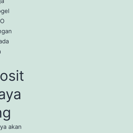
ja
ogel
BO
engan
 ada
a
osit
aya
ng
nya akan