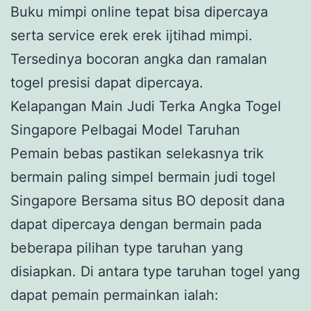
Buku mimpi online tepat bisa dipercaya
serta service erek erek ijtihad mimpi.
Tersedinya bocoran angka dan ramalan
togel presisi dapat dipercaya.
Kelapangan Main Judi Terka Angka Togel
Singapore Pelbagai Model Taruhan
Pemain bebas pastikan selekasnya trik
bermain paling simpel bermain judi togel
Singapore Bersama situs BO deposit dana
dapat dipercaya dengan bermain pada
beberapa pilihan type taruhan yang
disiapkan. Di antara type taruhan togel yang
dapat pemain permainkan ialah: