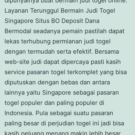
dipunyainya buat bermain judi togel online.
Layanan Terunggul Bermain Judi Togel
Singapore Situs BO Deposit Dana
Bermodal seadanya pemain pastilah dapat
lekas terhubung permianan judi togel
dengan termudah serta efektif. Bersama
web-site judi dapat dipercaya pasti kasih
service pasaran togel terkomplet yang bisa
diputuskan dengan bebas dan antara
lainnya yaitu Singapore sebagai pasaran
togel populer dan paling populer di
Indonesia. Pula sebagai suatu pasaran
paling besar di perjudian togel ini jadi bisa
kasih peluang menang makin lebih besar