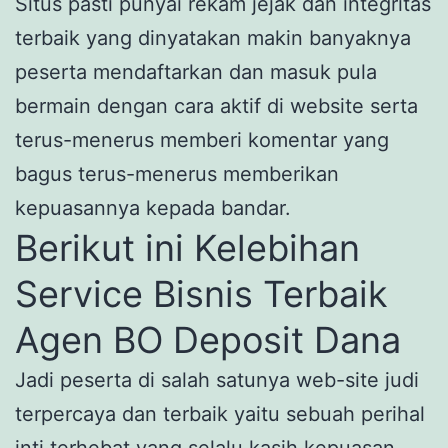
Situs pasti punyai rekam jejak dan integritas
terbaik yang dinyatakan makin banyaknya
peserta mendaftarkan dan masuk pula
bermain dengan cara aktif di website serta
terus-menerus memberi komentar yang
bagus terus-menerus memberikan
kepuasannya kepada bandar.
Berikut ini Kelebihan
Service Bisnis Terbaik
Agen BO Deposit Dana
Jadi peserta di salah satunya web-site judi
terpercaya dan terbaik yaitu sebuah perihal
inti terhebat yang selalu kasih kepuasan