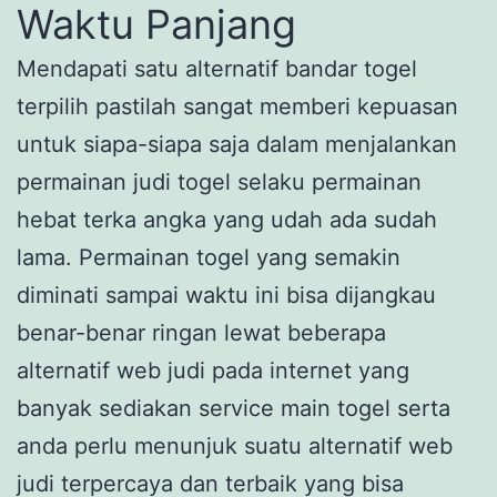
Waktu Panjang
Mendapati satu alternatif bandar togel
terpilih pastilah sangat memberi kepuasan
untuk siapa-siapa saja dalam menjalankan
permainan judi togel selaku permainan
hebat terka angka yang udah ada sudah
lama. Permainan togel yang semakin
diminati sampai waktu ini bisa dijangkau
benar-benar ringan lewat beberapa
alternatif web judi pada internet yang
banyak sediakan service main togel serta
anda perlu menunjuk suatu alternatif web
judi terpercaya dan terbaik yang bisa