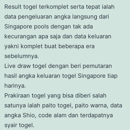
Result togel terkomplet serta tepat ialah
data pengeluaran angka langsung dari
Singapore pools dengan tak ada
kecurangan apa saja dan data keluaran
yakni komplet buat beberapa era
sebelumnya.
Live draw togel dengan beri pemutaran
hasil angka keluaran togel Singapore tiap
harinya.
Prakiraan togel yang bisa diberi salah
satunya ialah paito togel, paito warna, data
angka Shio, code alam dan terdapatnya
syair togel.