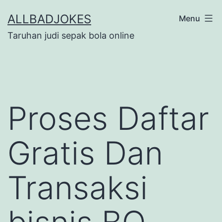
Skip
ALLBADJOKES
Menu
to
Taruhan judi sepak bola online
content
Proses Daftar
Gratis Dan
Transaksi