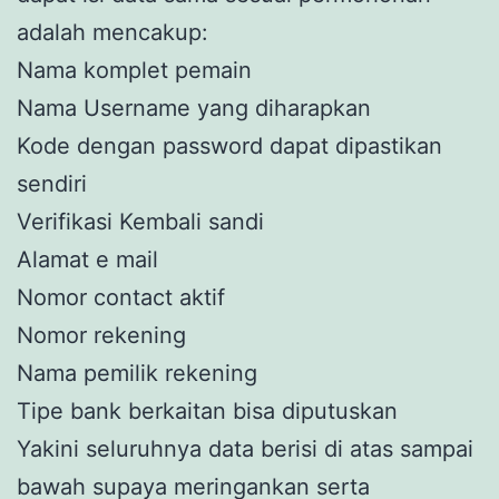
adalah mencakup:
Nama komplet pemain
Nama Username yang diharapkan
Kode dengan password dapat dipastikan
sendiri
Verifikasi Kembali sandi
Alamat e mail
Nomor contact aktif
Nomor rekening
Nama pemilik rekening
Tipe bank berkaitan bisa diputuskan
Yakini seluruhnya data berisi di atas sampai
bawah supaya meringankan serta