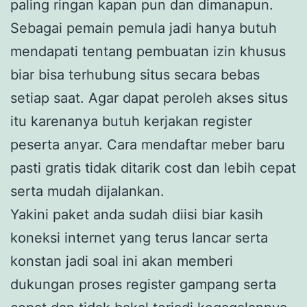
paling ringan kapan pun dan dimanapun.
Sebagai pemain pemula jadi hanya butuh
mendapati tentang pembuatan izin khusus
biar bisa terhubung situs secara bebas
setiap saat. Agar dapat peroleh akses situs
itu karenanya butuh kerjakan register
peserta anyar. Cara mendaftar meber baru
pasti gratis tidak ditarik cost dan lebih cepat
serta mudah dijalankan.
Yakini paket anda sudah diisi biar kasih
koneksi internet yang terus lancar serta
konstan jadi soal ini akan memberi
dukungan proses register gampang serta