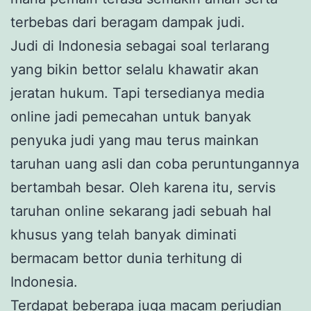
terbebas dari beragam dampak judi.
Judi di Indonesia sebagai soal terlarang
yang bikin bettor selalu khawatir akan
jeratan hukum. Tapi tersedianya media
online jadi pemecahan untuk banyak
penyuka judi yang mau terus mainkan
taruhan uang asli dan coba peruntungannya
bertambah besar. Oleh karena itu, servis
taruhan online sekarang jadi sebuah hal
khusus yang telah banyak diminati
bermacam bettor dunia terhitung di
Indonesia.
Terdapat beberapa juga macam perjudian