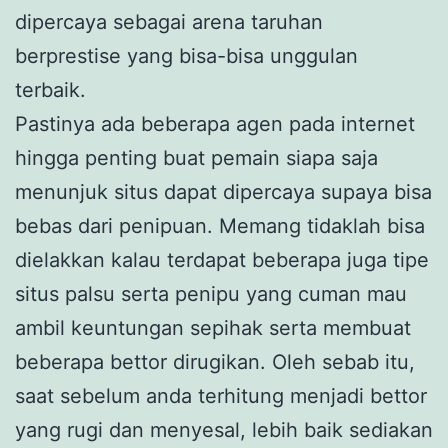
dipercaya sebagai arena taruhan
berprestise yang bisa-bisa unggulan
terbaik.
Pastinya ada beberapa agen pada internet
hingga penting buat pemain siapa saja
menunjuk situs dapat dipercaya supaya bisa
bebas dari penipuan. Memang tidaklah bisa
dielakkan kalau terdapat beberapa juga tipe
situs palsu serta penipu yang cuman mau
ambil keuntungan sepihak serta membuat
beberapa bettor dirugikan. Oleh sebab itu,
saat sebelum anda terhitung menjadi bettor
yang rugi dan menyesal, lebih baik sediakan