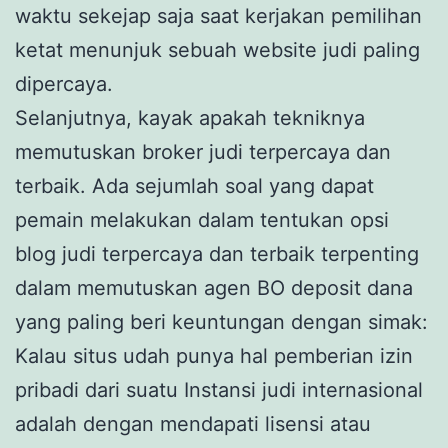
waktu sekejap saja saat kerjakan pemilihan
ketat menunjuk sebuah website judi paling
dipercaya.
Selanjutnya, kayak apakah tekniknya
memutuskan broker judi terpercaya dan
terbaik. Ada sejumlah soal yang dapat
pemain melakukan dalam tentukan opsi
blog judi terpercaya dan terbaik terpenting
dalam memutuskan agen BO deposit dana
yang paling beri keuntungan dengan simak:
Kalau situs udah punya hal pemberian izin
pribadi dari suatu Instansi judi internasional
adalah dengan mendapati lisensi atau