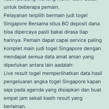
untuk beberapa pemain.
Pelayanan terpilih bermain judi togel
Singapore Bersama situs BO deposit dana
bisa dipercaya pasti bakal dirasa tiap
harinya. Pemain dapat capai service paling
komplet main judi togel Singapore dengan
mendapat semua data amat aman yang
diperlukan antara lain aadalah:
Live result togel memperlihatkan data hasil
pengeluaran angka togel Singapore kapan
saja pada agenda yang disiapkan dan buat
empat jam sekali kasih result yang
berlainan.