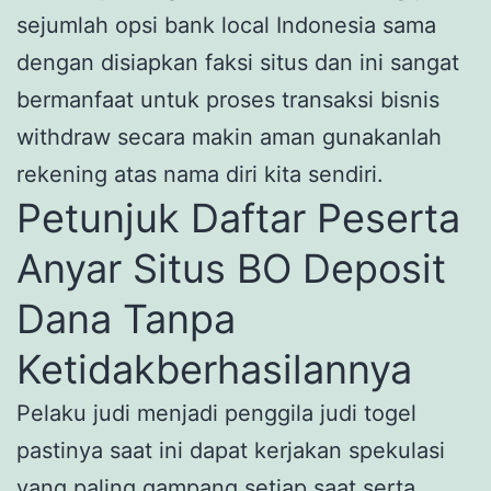
sejumlah opsi bank local Indonesia sama
dengan disiapkan faksi situs dan ini sangat
bermanfaat untuk proses transaksi bisnis
withdraw secara makin aman gunakanlah
rekening atas nama diri kita sendiri.
Petunjuk Daftar Peserta
Anyar Situs BO Deposit
Dana Tanpa
Ketidakberhasilannya
Pelaku judi menjadi penggila judi togel
pastinya saat ini dapat kerjakan spekulasi
yang paling gampang setiap saat serta