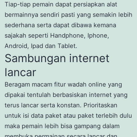
Tiap-tiap pemain dapat persiapkan alat
bermainnya sendiri pasti yang semakin lebih
sederhana serta dapat dibawa kemana
sajakah seperti Handphone, Iphone,
Android, Ipad dan Tablet.
Sambungan internet
lancar
Beragam macam fitur wadah online yang
dipakai tentulah berbasiskan internet yang
terus lancar serta konstan. Prioritaskan
untuk isi data paket atau paket terlebih dulu
maka pemain lebih bisa gampang dalam
membuka permainan secara lancar dan