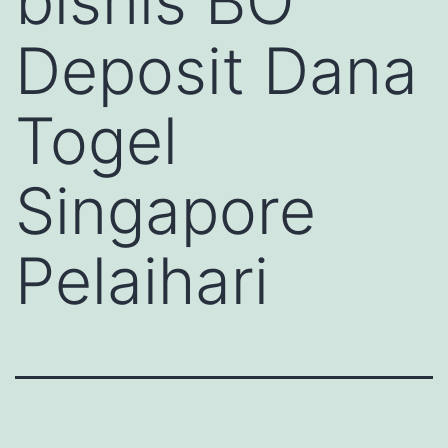
bisnis BO
Deposit Dana
Togel
Singapore
Pelaihari