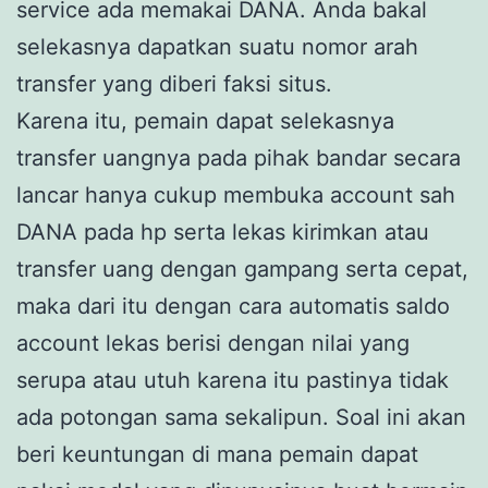
service ada memakai DANA. Anda bakal
selekasnya dapatkan suatu nomor arah
transfer yang diberi faksi situs.
Karena itu, pemain dapat selekasnya
transfer uangnya pada pihak bandar secara
lancar hanya cukup membuka account sah
DANA pada hp serta lekas kirimkan atau
transfer uang dengan gampang serta cepat,
maka dari itu dengan cara automatis saldo
account lekas berisi dengan nilai yang
serupa atau utuh karena itu pastinya tidak
ada potongan sama sekalipun. Soal ini akan
beri keuntungan di mana pemain dapat