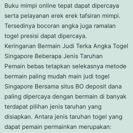
Buku mimpi online tepat dapat dipercaya
serta pelayanan erek erek tafsiran mimpi.
Tersedinya bocoran angka juga ramalan
togel presisi dapat dipercaya.
Keringanan Bermain Judi Terka Angka Togel
Singapore Beberapa Jenis Taruhan
Pemain bebas tetapkan selekasnya metode
bermain paling mudah main judi togel
Singapore Bersama situs BO deposit dana
paling dipercaya dengan bermain di banyak
terdapat pilihan jenis taruhan yang
disiapkan. Antara jenis taruhan togel yang
dapat pemain permainkan merupakan: