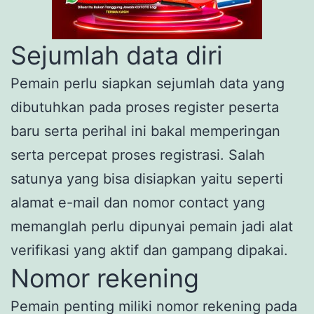
Sejumlah data diri
Pemain perlu siapkan sejumlah data yang
dibutuhkan pada proses register peserta
baru serta perihal ini bakal memperingan
serta percepat proses registrasi. Salah
satunya yang bisa disiapkan yaitu seperti
alamat e-mail dan nomor contact yang
memanglah perlu dipunyai pemain jadi alat
verifikasi yang aktif dan gampang dipakai.
Nomor rekening
Pemain penting miliki nomor rekening pada