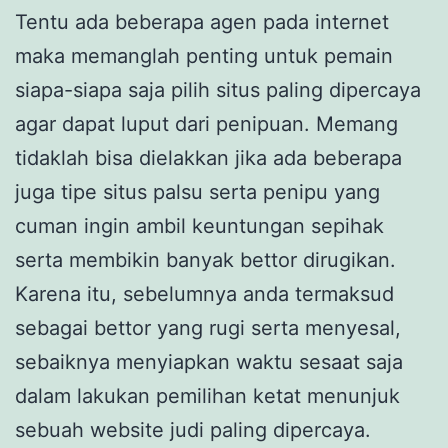
Tentu ada beberapa agen pada internet
maka memanglah penting untuk pemain
siapa-siapa saja pilih situs paling dipercaya
agar dapat luput dari penipuan. Memang
tidaklah bisa dielakkan jika ada beberapa
juga tipe situs palsu serta penipu yang
cuman ingin ambil keuntungan sepihak
serta membikin banyak bettor dirugikan.
Karena itu, sebelumnya anda termaksud
sebagai bettor yang rugi serta menyesal,
sebaiknya menyiapkan waktu sesaat saja
dalam lakukan pemilihan ketat menunjuk
sebuah website judi paling dipercaya.