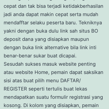
cepat dan tak bisa terjadi ketidakberhasilan
jadi anda dapat makin cepat serta mudah
mendafftar selaku peserta baru. Tekniknya
yakni dengan buka dulu link sah situs BO
deposit dana yang disiapkan maupun
dengan buka link alternative bila link inti
benar-benar sukar buat dicapai.
Sesudah sukses masuk website penting
atau website Home, pemain dapat saksikan
sisi atas buat pilih menu DAFTAR/
REGISTER seperti tertulis buat lekas
mendapatkan suatu formulir registrasi yang
kosong. Di kolom yang disiapkan, pemain