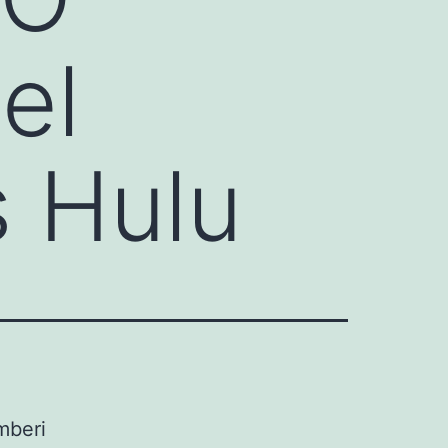
el
 Hulu
mberi