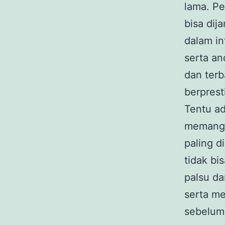
lama. Pe
bisa dij
dalam in
serta an
dan terb
berprest
Tentu ad
memangl
paling d
tidak bi
palsu d
serta me
sebelumn