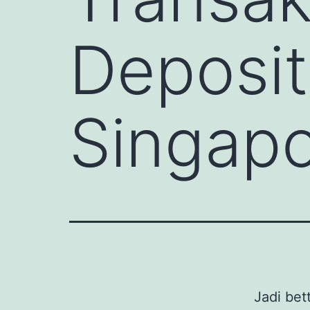
Deposit
Singapo
Jadi bet