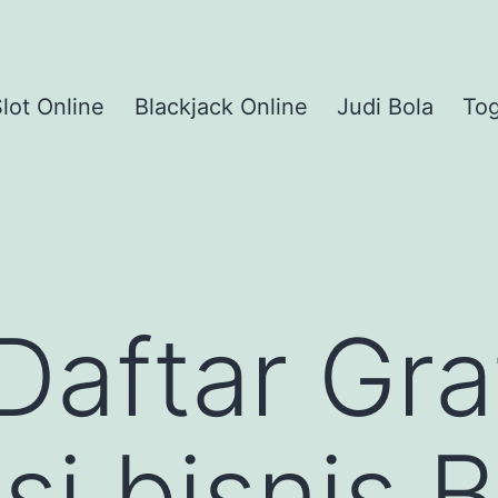
lot Online
Blackjack Online
Judi Bola
Tog
Daftar Gra
si bisnis 