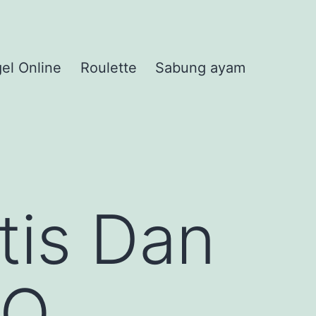
el Online
Roulette
Sabung ayam
tis Dan
BO