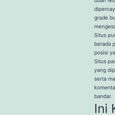
udah leb
diperca
grade bu
mengesa
Situs pu
berada p
posisi y
Situs pa
yang di
serta ma
komenta
bandar.
Ini