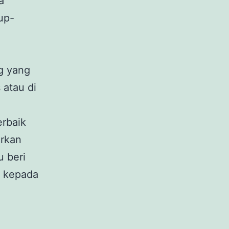
a
up-
og yang
 atau di
erbaik
arkan
u beri
a kepada