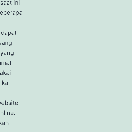
saat ini
beberapa
 dapat
 yang
 yang
 amat
akai
inkan
website
nline.
ikan