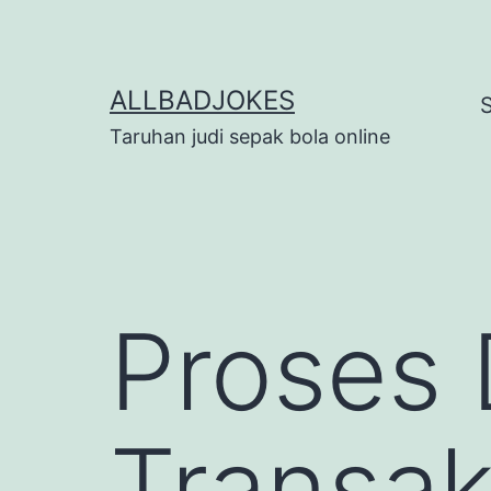
Skip
to
content
ALLBADJOKES
S
Taruhan judi sepak bola online
Proses 
Transak