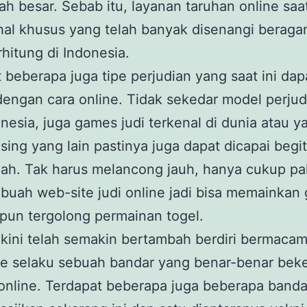
h besar. Sebab itu, layanan taruhan online saat 
al khusus yang telah banyak disenangi beraga
rhitung di Indonesia.
 beberapa juga tipe perjudian yang saat ini dap
dengan cara online. Tidak sekedar model perju
onesia, juga games judi terkenal di dunia atau y
sing yang lain pastinya juga dapat dicapai begi
ah. Tak harus melancong jauh, hanya cukup pa
buah web-site judi online jadi bisa memainkan
 pun tergolong permainan togel.
 kini telah semakin bertambah berdiri bermaca
ne selaku sebuah bandar yang benar-benar beke
nline. Terdapat beberapa juga beberapa banda