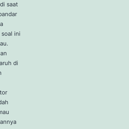
di saat
 bandar
da
soal ini
au.
kan
aruh di
m
tor
dah
 mau
gannya