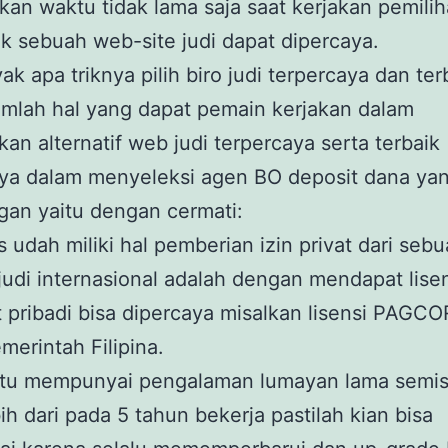
an waktu tidak lama saja saat kerjakan pemilih
 sebuah web-site judi dapat dipercaya.
yak apa triknya pilih biro judi terpercaya dan ter
mlah hal yang dapat pemain kerjakan dalam
an alternatif web judi terpercaya serta terbaik
ya dalam menyeleksi agen BO deposit dana yan
an yaitu dengan cermati:
us udah miliki hal pemberian izin privat dari seb
 judi internasional adalah dengan mendapat lise
at pribadi bisa dipercaya misalkan lisensi PAGC
emerintah Filipina.
aitu mempunyai pengalaman lumayan lama semis
ih dari pada 5 tahun bekerja pastilah kian bisa