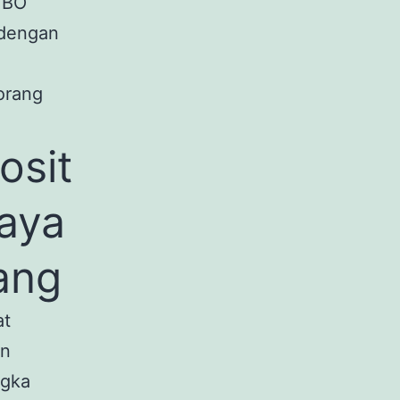
i BO
 dengan
a
orang
osit
caya
ang
at
an
ngka