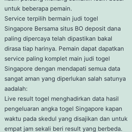
untuk beberapa pemain.
Service terpilih bermain judi togel
Singapore Bersama situs BO deposit dana
paling dipercaya telah dipastikan bakal
dirasa tiap harinya. Pemain dapat dapatkan
service paling komplet main judi togel
Singapore dengan mendapati semua data
sangat aman yang diperlukan salah satunya
aadalah:
Live result togel menghadirkan data hasil
pengeluaran angka togel Singapore kapan
waktu pada skedul yang disajikan dan untuk
empat jam sekali beri result yang berbeda.