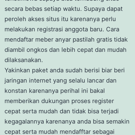
secara bebas setiap waktu. Supaya dapat
peroleh akses situs itu karenanya perlu
melakukan registrasi anggota baru. Cara
mendaftar meber anyar pastilah gratis tidak
diambil ongkos dan lebih cepat dan mudah
dilaksanakan.
Yakinkan paket anda sudah berisi biar beri
jaringan internet yang selalu lancar dan
konstan karenanya perihal ini bakal
memberikan dukungan proses register
cepat serta mudah dan tidak bisa terjadi
kegagalannya karenanya anda bisa semakin
cepat serta mudah mendafftar sebagai