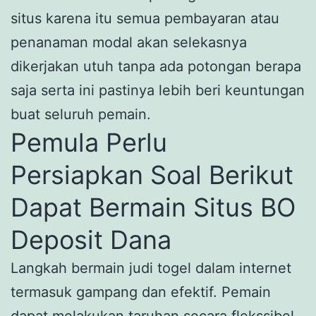
situs karena itu semua pembayaran atau
penanaman modal akan selekasnya
dikerjakan utuh tanpa ada potongan berapa
saja serta ini pastinya lebih beri keuntungan
buat seluruh pemain.
Pemula Perlu
Persiapkan Soal Berikut
Dapat Bermain Situs BO
Deposit Dana
Langkah bermain judi togel dalam internet
termasuk gampang dan efektif. Pemain
dapat melakukan taruhan secara flekssibel