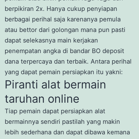
berpikiran 2x. Hanya cukup penyiapan
berbagai perihal saja karenanya pemula
atau bettor dari golongan mana pun pasti
dapat selekasnya main kerjakan
penempatan angka di bandar BO deposit
dana terpercaya dan terbaik. Antara perihal
yang dapat pemain persiapkan itu yakni:
Piranti alat bermain
taruhan online
Tiap pemain dapat persiapkan alat
bermainnya sendiri pastilah yang makin
lebih sederhana dan dapat dibawa kemana