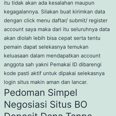
itu tidak akan ada kesalahan maupun
kegagalannya. Silakan buat kirimkan data
dengan click menu daftar/ submit/ register
account saya maka dari itu seluruhnya data
akan diolah lebih bisa cepat serta tentu
pemain dapat selekasnya temukan
keluasaan dalam mendapatkan account
anggota sah yakni Pemakai ID dibarengi
kode pasti aktif untuk dipakai selekasnya
login situs makin aman dan lancar.
Pedoman Simpel
Negosiasi Situs BO