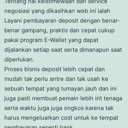
Tentang hal keistimewaan dari service
negosiasi yang dikasihkan web ini ialah
Layani pembayaran deposit dengan benar-
benar gampang, praktis dan cepat cukup
pakai program E-Wallet yang dapat
dijalankan setiap saat serta dimanapun saat
diperlukan.
Proses bisnis deposit lebih cepat dan
mudah tak perlu antre dan tak usah ke
sebuah tempat yang lumayan jauh dan ini
juga pasti membuat pemain lebih irit tenaga
serta waktu juga juga ongkos karena tak
harus mengeluarkan cost untuk ke tempat
pembayaran seperti bank.