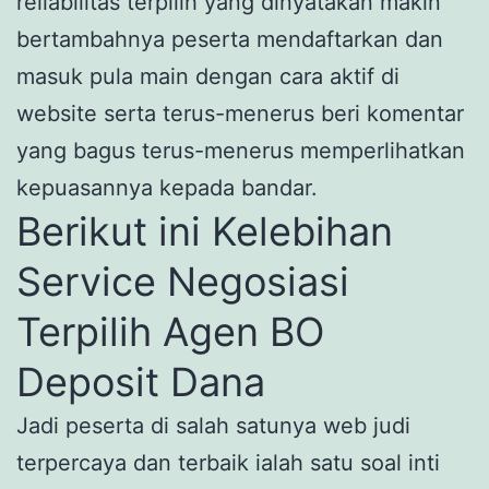
reliabilitas terpilih yang dinyatakan makin
bertambahnya peserta mendaftarkan dan
masuk pula main dengan cara aktif di
website serta terus-menerus beri komentar
yang bagus terus-menerus memperlihatkan
kepuasannya kepada bandar.
Berikut ini Kelebihan
Service Negosiasi
Terpilih Agen BO
Deposit Dana
Jadi peserta di salah satunya web judi
terpercaya dan terbaik ialah satu soal inti