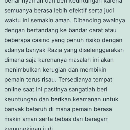
benar nyaman dan beri keuntungan karena
semuanya berasa lebih efektif serta judi
waktu ini semakin aman. Dibanding awalnya
dengan bertandang ke bandar darat atau
beberapa casino yang penuh risiko dengan
adanya banyak Razia yang diselenggarakan
dimana saja karenanya masalah ini akan
menimbulkan kerugian dan membikin
pemain terus risau. Tersedianya tempat
online saat ini pastinya sangatlah beri
keuntungan dan berikan keamanan untuk
banyak betaruh di mana pemain berasa
makin aman serta bebas dari beragam
kemungkinan judi.