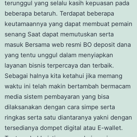
terunggul yang selalu kasih kepuasan pada
beberapa betaruh. Terdapat beberapa
keutamaannya yang dapat membuat pemain
senang Saat dapat memutuskan serta
masuk Bersama web resmi BO deposit dana
yang tentu unggul dalam menyiapkan
layanan bisnis terpercaya dan terbaik.
Sebagai halnya kita ketahui jika memang
waktu ini telah makin bertambah bermacam
media sistem pembayaran yang bisa
dilaksanakan dengan cara simpe serta
ringkas serta satu diantaranya yakni dengan
tersedianya dompet digital atau E-wallet.