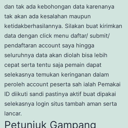
dan tak ada kebohongan data karenanya
tak akan ada kesalahan maupun
ketidakberhasilannya. Silakan buat kirimkan
data dengan click menu daftar/ submit/
pendaftaran account saya hingga
seluruhnya data akan diolah bisa lebih
cepat serta tentu saja pemain dapat
selekasnya temukan keringanan dalam
peroleh account peserta sah ialah Pemakai
ID diikuti sandi pastinya aktif buat dipakai
selekasnya login situs tambah aman serta
lancar.
Petunjuk Gampang