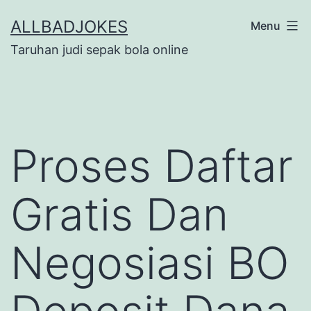
Skip
ALLBADJOKES
Menu
to
Taruhan judi sepak bola online
content
Proses Daftar
Gratis Dan
Negosiasi BO