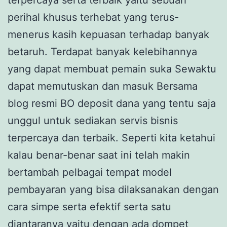
perihal khusus terhebat yang terus-
menerus kasih kepuasan terhadap banyak
betaruh. Terdapat banyak kelebihannya
yang dapat membuat pemain suka Sewaktu
dapat memutuskan dan masuk Bersama
blog resmi BO deposit dana yang tentu saja
unggul untuk sediakan servis bisnis
terpercaya dan terbaik. Seperti kita ketahui
kalau benar-benar saat ini telah makin
bertambah pelbagai tempat model
pembayaran yang bisa dilaksanakan dengan
cara simpe serta efektif serta satu
diantaranya yaitu dengan ada dompet