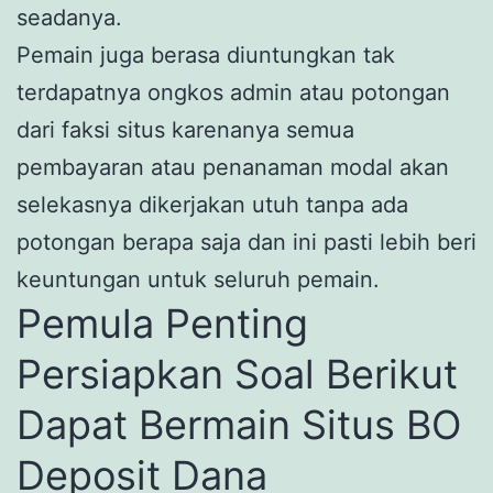
seadanya.
Pemain juga berasa diuntungkan tak
terdapatnya ongkos admin atau potongan
dari faksi situs karenanya semua
pembayaran atau penanaman modal akan
selekasnya dikerjakan utuh tanpa ada
potongan berapa saja dan ini pasti lebih beri
keuntungan untuk seluruh pemain.
Pemula Penting
Persiapkan Soal Berikut
Dapat Bermain Situs BO
Deposit Dana