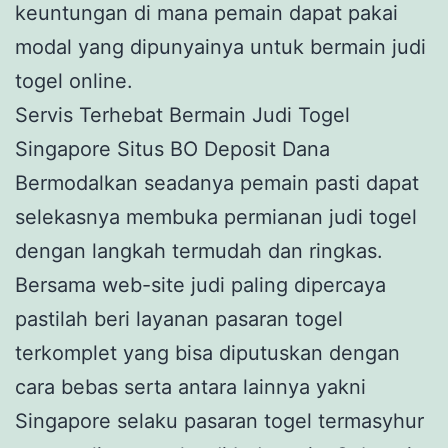
keuntungan di mana pemain dapat pakai
modal yang dipunyainya untuk bermain judi
togel online.
Servis Terhebat Bermain Judi Togel
Singapore Situs BO Deposit Dana
Bermodalkan seadanya pemain pasti dapat
selekasnya membuka permianan judi togel
dengan langkah termudah dan ringkas.
Bersama web-site judi paling dipercaya
pastilah beri layanan pasaran togel
terkomplet yang bisa diputuskan dengan
cara bebas serta antara lainnya yakni
Singapore selaku pasaran togel termasyhur