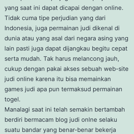
yang saat ini dapat dicapai dengan online.
Tidak cuma tipe perjudian yang dari
Indonesia, juga permainan judi dikenal di
dunia atau yang asal dari negara asing yang
lain pasti juga dapat dijangkau begitu cepat
serta mudah. Tak harus melancong jauh,
cukup dengan pakai akses sebuah web-site
judi online karena itu bisa memainkan
games judi apa pun termaksud permainan
togel.
Manalagi saat ini telah semakin bertambah
berdiri bermacam blog judi onlne selaku
suatu bandar yang benar-benar bekerja