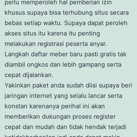
perlu memperoleh hal pemberian izin
khusus supaya bisa terhubung situs secara
bebas setiap waktu. Supaya dapat peroleh
akses situs itu karena itu penting
melakukan registrasi peserta anyar.
Langkah daftar meber baru pasti gratis tak
diambil ongkos dan lebih gampang serta
cepat dijalankan.
Yakinkan paket anda sudah diisi supaya beri
jaringan internet yang selalu lancar serta
konstan karenanya perihal ini akan
memberikan dukungan proses register
cepat dan mudah dan tidak hendak terjadi