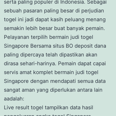
serta paling populer di Indonesia. Sebagai
sebuah pasaran paling besar di perjudian
togel ini jadi dapat kasih peluang menang
semakin lebih besar buat banyak pemain.
Pelayanan terpilih bermain judi togel
Singapore Bersama situs BO deposit dana
paling dipercaya telah dipastikan akan
dirasa sehari-harinya. Pemain dapat capai
servis amat komplet bermain judi togel
Singapore dengan mendapati semua data
sangat aman yang diperlukan antara lain
aadalah:
Live result togel tampilkan data hasil