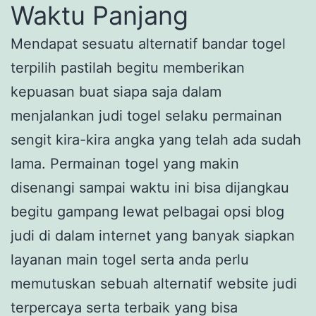
Waktu Panjang
Mendapat sesuatu alternatif bandar togel
terpilih pastilah begitu memberikan
kepuasan buat siapa saja dalam
menjalankan judi togel selaku permainan
sengit kira-kira angka yang telah ada sudah
lama. Permainan togel yang makin
disenangi sampai waktu ini bisa dijangkau
begitu gampang lewat pelbagai opsi blog
judi di dalam internet yang banyak siapkan
layanan main togel serta anda perlu
memutuskan sebuah alternatif website judi
terpercaya serta terbaik yang bisa