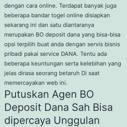
dengan cara online. Terdapat banyak juga
beberapa bandar togel online disiapkan
sekarang ini dan satu diantaranya
merupakan BO deposit dana yang bisa-bisa
opsi terpilih buat anda dengan servis bisnis
pribadi pakai service DANA. Tentu ada
beberapa keuntungan serta kelebihan yang
jelas dirasa seorang betaruh Di saat
memercayakan web ini.
Putuskan Agen BO
Deposit Dana Sah Bisa
dipercaya Unggulan