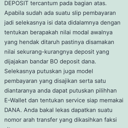
DEPOSIT tercantum pada bagian atas.
Apabila sudah ada suatu slip pembayaran
jadi selekasnya isi data didalamnya dengan
tentukan berapakah nilai modal awalnya
yang hendak ditaruh pastinya disamakan
nilai sekurang-kurangnya deposit yang
dijajakan bandar BO deposit dana.
Selekasnya putuskan juga model
pembayaran yang disajikan serta satu
diantaranya anda dapat putuskan pilihhan
E-Wallet dan tentukan service siap memakai
DANA. Anda bakal lekas dapatkan suatu
nomor arah transfer yang dikasihkan faksi