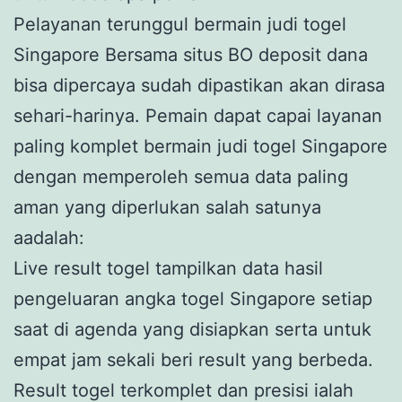
Pelayanan terunggul bermain judi togel
Singapore Bersama situs BO deposit dana
bisa dipercaya sudah dipastikan akan dirasa
sehari-harinya. Pemain dapat capai layanan
paling komplet bermain judi togel Singapore
dengan memperoleh semua data paling
aman yang diperlukan salah satunya
aadalah:
Live result togel tampilkan data hasil
pengeluaran angka togel Singapore setiap
saat di agenda yang disiapkan serta untuk
empat jam sekali beri result yang berbeda.
Result togel terkomplet dan presisi ialah