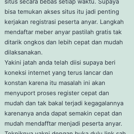
situs secara bebas setiap waktu. Supaya
bisa temukan akses situs itu jadi penting
kerjakan registrasi peserta anyar. Langkah
mendaftar meber anyar pastilah gratis tak
ditarik ongkos dan lebih cepat dan mudah
dilaksanakan.
Yakini jatah anda telah diisi supaya beri
koneksi internet yang terus lancar dan
konstan karena itu masalah ini akan
menyuport proses register cepat dan
mudah dan tak bakal terjadi kegagalannya
karenanya anda dapat semakin cepat dan
mudah mendafftar menjadi peserta anyar.
Tekniknya yakni dengan buka dulu link sah