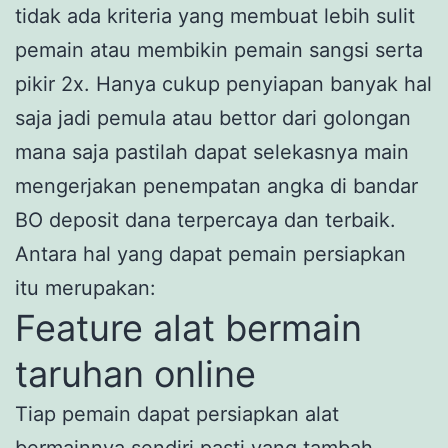
tidak ada kriteria yang membuat lebih sulit
pemain atau membikin pemain sangsi serta
pikir 2x. Hanya cukup penyiapan banyak hal
saja jadi pemula atau bettor dari golongan
mana saja pastilah dapat selekasnya main
mengerjakan penempatan angka di bandar
BO deposit dana terpercaya dan terbaik.
Antara hal yang dapat pemain persiapkan
itu merupakan:
Feature alat bermain
taruhan online
Tiap pemain dapat persiapkan alat
bermainnya sendiri pasti yang tambah