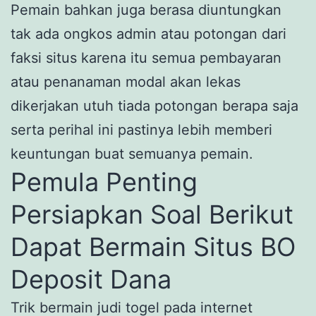
Pemain bahkan juga berasa diuntungkan
tak ada ongkos admin atau potongan dari
faksi situs karena itu semua pembayaran
atau penanaman modal akan lekas
dikerjakan utuh tiada potongan berapa saja
serta perihal ini pastinya lebih memberi
keuntungan buat semuanya pemain.
Pemula Penting
Persiapkan Soal Berikut
Dapat Bermain Situs BO
Deposit Dana
Trik bermain judi togel pada internet