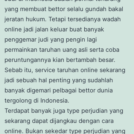
yang membuat bettor selalu gundah bakal
jeratan hukum. Tetapi tersedianya wadah
online jadi jalan keluar buat banyak
penggemar judi yang pengin lagi
permainkan taruhan uang asli serta coba
peruntungannya kian bertambah besar.
Sebab itu, service taruhan online sekarang
jadi sebuah hal penting yang sudahlah
banyak digemari pelbagai bettor dunia
tergolong di Indonesia.
Terdapat banyak juga type perjudian yang
sekarang dapat dijangkau dengan cara
online. Bukan sekedar type perjudian yang