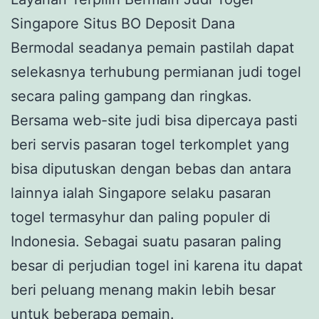
Singapore Situs BO Deposit Dana
Bermodal seadanya pemain pastilah dapat
selekasnya terhubung permianan judi togel
secara paling gampang dan ringkas.
Bersama web-site judi bisa dipercaya pasti
beri servis pasaran togel terkomplet yang
bisa diputuskan dengan bebas dan antara
lainnya ialah Singapore selaku pasaran
togel termasyhur dan paling populer di
Indonesia. Sebagai suatu pasaran paling
besar di perjudian togel ini karena itu dapat
beri peluang menang makin lebih besar
untuk beberapa pemain.