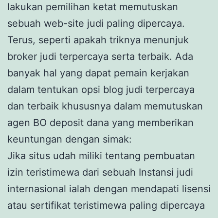
lakukan pemilihan ketat memutuskan
sebuah web-site judi paling dipercaya.
Terus, seperti apakah triknya menunjuk
broker judi terpercaya serta terbaik. Ada
banyak hal yang dapat pemain kerjakan
dalam tentukan opsi blog judi terpercaya
dan terbaik khususnya dalam memutuskan
agen BO deposit dana yang memberikan
keuntungan dengan simak:
Jika situs udah miliki tentang pembuatan
izin teristimewa dari sebuah Instansi judi
internasional ialah dengan mendapati lisensi
atau sertifikat teristimewa paling dipercaya