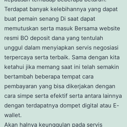
Terdapat banyak kelebihannya yang dapat
buat pemain senang Di saat dapat
memutuskan serta masuk Bersama website
resmi BO deposit dana yang tentulah
unggul dalam menyiapkan servis negosiasi
terpercaya serta terbaik. Sama dengan kita
ketahui jika memang saat ini telah semakin
bertambah beberapa tempat cara
pembayaran yang bisa dikerjakan dengan
cara simpe serta efektif serta antara lainnya
dengan terdapatnya dompet digital atau E-
wallet.
Akan halnya keunggulan pada servis