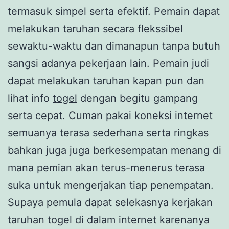
termasuk simpel serta efektif. Pemain dapat
melakukan taruhan secara flekssibel
sewaktu-waktu dan dimanapun tanpa butuh
sangsi adanya pekerjaan lain. Pemain judi
dapat melakukan taruhan kapan pun dan
lihat info
togel
dengan begitu gampang
serta cepat. Cuman pakai koneksi internet
semuanya terasa sederhana serta ringkas
bahkan juga juga berkesempatan menang di
mana pemian akan terus-menerus terasa
suka untuk mengerjakan tiap penempatan.
Supaya pemula dapat selekasnya kerjakan
taruhan togel di dalam internet karenanya