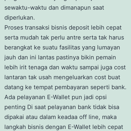
sewaktu-waktu dan dimanapun saat
diperlukan.
Proses transaksi bisnis deposit lebih cepat
serta mudah tak perlu antre serta tak harus
berangkat ke suatu fasilitas yang lumayan
jauh dan ini lantas pastinya bikin pemain
lebih irit tenaga dan waktu sampai juga cost
lantaran tak usah mengeluarkan cost buat
datang ke tempat pembayaran seperti bank.
Ada pelayanan E-Wallet pun jadi opsi
penting Di saat pelayanan bank tidak bisa
dipakai atau dalam keadaa off line, maka
langkah bisnis dengan E-Wallet lebih cepat