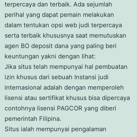
terpercaya dan terbaik. Ada sejumlah
perihal yang dapat pemain melakukan
dalam tentukan opsi web judi terpercaya
serta terbaik khususnya saat memutuskan
agen BO deposit dana yang paling beri
keuntungan yakni dengan lihat:
Jika situs telah mempunyai hal pembuatan
izin khusus dari sebuah Instansi judi
internasional adalah dengan memperoleh
lisensi atau sertifikat khusus bisa dipercaya
contohnya lisensi PAGCOR yang diberi
pemerintah Filipina.
Situs ialah mempunyai pengalaman