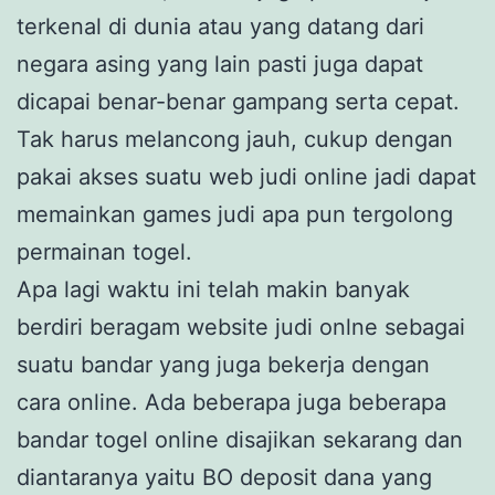
terkenal di dunia atau yang datang dari
negara asing yang lain pasti juga dapat
dicapai benar-benar gampang serta cepat.
Tak harus melancong jauh, cukup dengan
pakai akses suatu web judi online jadi dapat
memainkan games judi apa pun tergolong
permainan togel.
Apa lagi waktu ini telah makin banyak
berdiri beragam website judi onlne sebagai
suatu bandar yang juga bekerja dengan
cara online. Ada beberapa juga beberapa
bandar togel online disajikan sekarang dan
diantaranya yaitu BO deposit dana yang