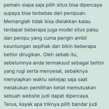
pemain siapa saja pilih situs bisa dipercaya
supaya bisa terbebas dari penipuan.
Memanglah tidak bisa dielakkan kalau
terdapat beberapa juga model situs palsu
dan penipu yang cuma pengin ambil
keuntungan sepihak dan bikin beberapa
bettor dirugikan. Oleh sebab itu,
sebelumnya anda termaksud sebagai bettor
yang rugi serta menyesal, sebaiknya
menyiapkan waktu sekejap saja saat
melakukan pemilihan ketat memutuskan
sebuah website judi dapat dipercaya.
Terus, kayak apa triknya pilih bandar judi