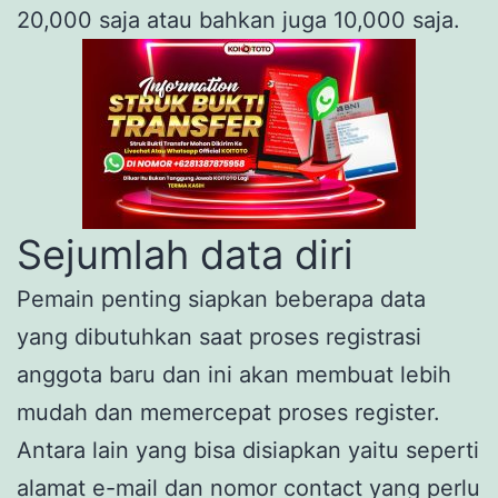
20,000 saja atau bahkan juga 10,000 saja.
Sejumlah data diri
Pemain penting siapkan beberapa data
yang dibutuhkan saat proses registrasi
anggota baru dan ini akan membuat lebih
mudah dan memercepat proses register.
Antara lain yang bisa disiapkan yaitu seperti
alamat e-mail dan nomor contact yang perlu