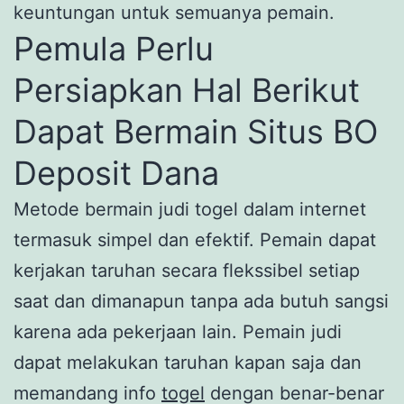
keuntungan untuk semuanya pemain.
Pemula Perlu
Persiapkan Hal Berikut
Dapat Bermain Situs BO
Deposit Dana
Metode bermain judi togel dalam internet
termasuk simpel dan efektif. Pemain dapat
kerjakan taruhan secara flekssibel setiap
saat dan dimanapun tanpa ada butuh sangsi
karena ada pekerjaan lain. Pemain judi
dapat melakukan taruhan kapan saja dan
memandang info
togel
dengan benar-benar