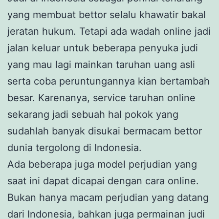
yang membuat bettor selalu khawatir bakal
jeratan hukum. Tetapi ada wadah online jadi
jalan keluar untuk beberapa penyuka judi
yang mau lagi mainkan taruhan uang asli
serta coba peruntungannya kian bertambah
besar. Karenanya, service taruhan online
sekarang jadi sebuah hal pokok yang
sudahlah banyak disukai bermacam bettor
dunia tergolong di Indonesia.
Ada beberapa juga model perjudian yang
saat ini dapat dicapai dengan cara online.
Bukan hanya macam perjudian yang datang
dari Indonesia, bahkan juga permainan judi