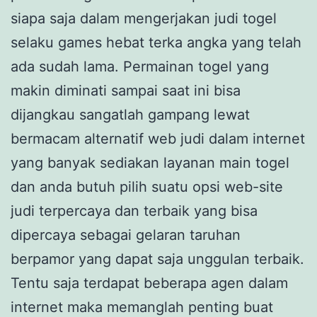
siapa saja dalam mengerjakan judi togel
selaku games hebat terka angka yang telah
ada sudah lama. Permainan togel yang
makin diminati sampai saat ini bisa
dijangkau sangatlah gampang lewat
bermacam alternatif web judi dalam internet
yang banyak sediakan layanan main togel
dan anda butuh pilih suatu opsi web-site
judi terpercaya dan terbaik yang bisa
dipercaya sebagai gelaran taruhan
berpamor yang dapat saja unggulan terbaik.
Tentu saja terdapat beberapa agen dalam
internet maka memanglah penting buat