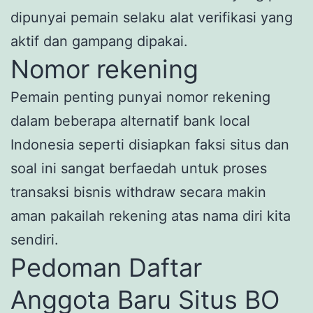
dipunyai pemain selaku alat verifikasi yang
aktif dan gampang dipakai.
Nomor rekening
Pemain penting punyai nomor rekening
dalam beberapa alternatif bank local
Indonesia seperti disiapkan faksi situs dan
soal ini sangat berfaedah untuk proses
transaksi bisnis withdraw secara makin
aman pakailah rekening atas nama diri kita
sendiri.
Pedoman Daftar
Anggota Baru Situs BO