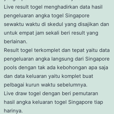
Live result togel menghadirkan data hasil
pengeluaran angka togel Singapore
sewaktu waktu di skedul yang disajikan dan
untuk empat jam sekali beri result yang
berlainan.
Result togel terkomplet dan tepat yaitu data
pengeluaran angka langsung dari Singapore
pools dengan tak ada kebohongan apa saja
dan data keluaran yaitu komplet buat
pelbagai kurun waktu sebelumnya.
Live draw togel dengan beri pemutaran
hasil angka keluaran togel Singapore tiap
harinya.