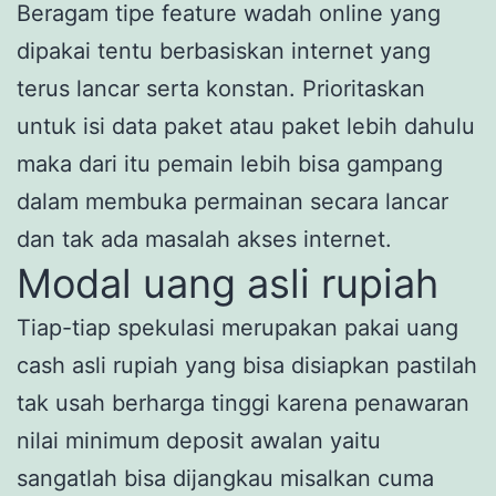
Beragam tipe feature wadah online yang
dipakai tentu berbasiskan internet yang
terus lancar serta konstan. Prioritaskan
untuk isi data paket atau paket lebih dahulu
maka dari itu pemain lebih bisa gampang
dalam membuka permainan secara lancar
dan tak ada masalah akses internet.
Modal uang asli rupiah
Tiap-tiap spekulasi merupakan pakai uang
cash asli rupiah yang bisa disiapkan pastilah
tak usah berharga tinggi karena penawaran
nilai minimum deposit awalan yaitu
sangatlah bisa dijangkau misalkan cuma