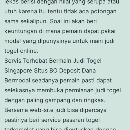
lekas berisi dengan nilai yang serupa atau
utuh karena itu tentu tidak ada potongan
sama sekalipun. Soal ini akan beri
keuntungan di mana pemain dapat pakai
modal yang dipunyainya untuk main judi
togel online.
Servis Terhebat Bermain Judi Togel
Singapore Situs BO Deposit Dana
Bermodal seadanya pemain pasti dapat
selekasnya membuka permianan judi togel
dengan paling gampang dan ringkas.
Bersama web-site judi bisa dipercaya
pastinya beri service pasaran togel
terkomplet yang bisa diputuskan dengan