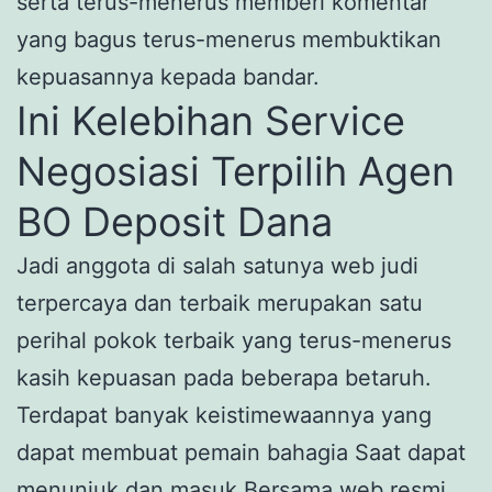
serta terus-menerus memberi komentar
yang bagus terus-menerus membuktikan
kepuasannya kepada bandar.
Ini Kelebihan Service
Negosiasi Terpilih Agen
BO Deposit Dana
Jadi anggota di salah satunya web judi
terpercaya dan terbaik merupakan satu
perihal pokok terbaik yang terus-menerus
kasih kepuasan pada beberapa betaruh.
Terdapat banyak keistimewaannya yang
dapat membuat pemain bahagia Saat dapat
menunjuk dan masuk Bersama web resmi