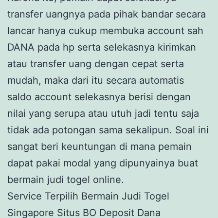
transfer uangnya pada pihak bandar secara
lancar hanya cukup membuka account sah
DANA pada hp serta selekasnya kirimkan
atau transfer uang dengan cepat serta
mudah, maka dari itu secara automatis
saldo account selekasnya berisi dengan
nilai yang serupa atau utuh jadi tentu saja
tidak ada potongan sama sekalipun. Soal ini
sangat beri keuntungan di mana pemain
dapat pakai modal yang dipunyainya buat
bermain judi togel online.
Service Terpilih Bermain Judi Togel
Singapore Situs BO Deposit Dana