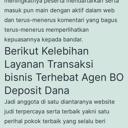
meningkatnya peserta mendaftarkan serta
masuk pun main dengan aktif dalam web
dan terus-menerus komentari yang bagus
terus-menerus memperlihatkan
kepuasannya kepada bandar.
Berikut Kelebihan
Layanan Transaksi
bisnis Terhebat Agen BO
Deposit Dana
Jadi anggota di satu diantaranya website
judi terpercaya serta terbaik yakni satu
perihal pokok terbaik yang selalu beri