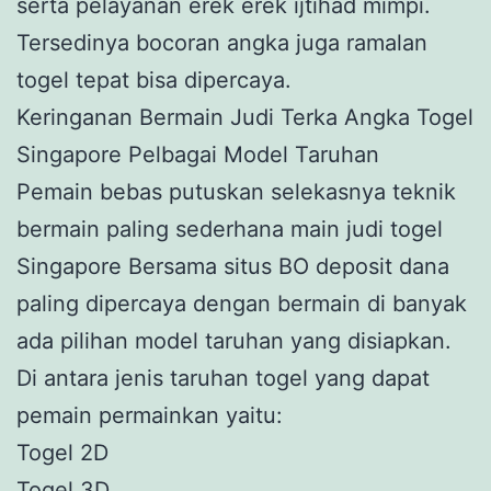
serta pelayanan erek erek ijtihad mimpi.
Tersedinya bocoran angka juga ramalan
togel tepat bisa dipercaya.
Keringanan Bermain Judi Terka Angka Togel
Singapore Pelbagai Model Taruhan
Pemain bebas putuskan selekasnya teknik
bermain paling sederhana main judi togel
Singapore Bersama situs BO deposit dana
paling dipercaya dengan bermain di banyak
ada pilihan model taruhan yang disiapkan.
Di antara jenis taruhan togel yang dapat
pemain permainkan yaitu:
Togel 2D
Togel 3D