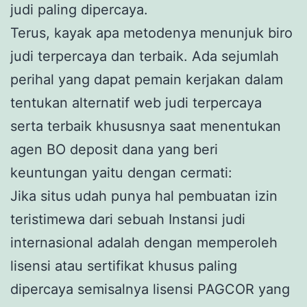
judi paling dipercaya.
Terus, kayak apa metodenya menunjuk biro
judi terpercaya dan terbaik. Ada sejumlah
perihal yang dapat pemain kerjakan dalam
tentukan alternatif web judi terpercaya
serta terbaik khususnya saat menentukan
agen BO deposit dana yang beri
keuntungan yaitu dengan cermati:
Jika situs udah punya hal pembuatan izin
teristimewa dari sebuah Instansi judi
internasional adalah dengan memperoleh
lisensi atau sertifikat khusus paling
dipercaya semisalnya lisensi PAGCOR yang