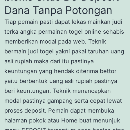
Dana Tanpa Potongan
Tiap pemain pasti dapat lekas mainkan judi
terka angka permainan togel online sehabis
memberikan modal pada web. Teknik
bermain judi togel yakni pakai taruhan uang
asli rupiah maka dari itu pastinya
keuntungan yang hendak diterima bettor
yaitu berbentuk uang asli rupiah pastinya
beri keuntungan. Teknik menancapkan
modal pastinya gampang serta cepat lewat
proses deposit. Pemain dapat membuka
halaman pokok atau Home buat menunjuk