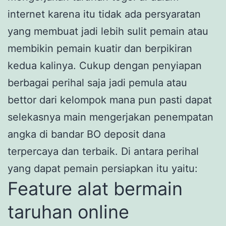
internet karena itu tidak ada persyaratan
yang membuat jadi lebih sulit pemain atau
membikin pemain kuatir dan berpikiran
kedua kalinya. Cukup dengan penyiapan
berbagai perihal saja jadi pemula atau
bettor dari kelompok mana pun pasti dapat
selekasnya main mengerjakan penempatan
angka di bandar BO deposit dana
terpercaya dan terbaik. Di antara perihal
yang dapat pemain persiapkan itu yaitu:
Feature alat bermain
taruhan online