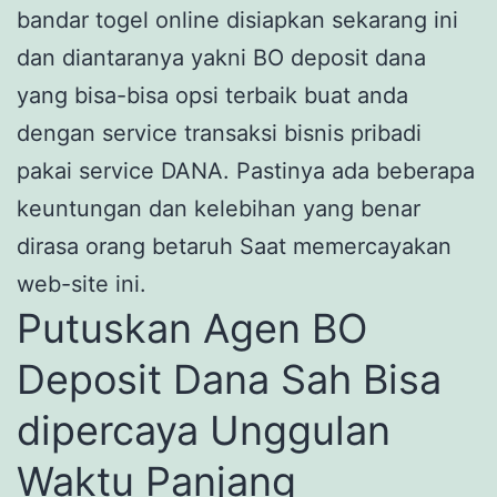
bandar togel online disiapkan sekarang ini
dan diantaranya yakni BO deposit dana
yang bisa-bisa opsi terbaik buat anda
dengan service transaksi bisnis pribadi
pakai service DANA. Pastinya ada beberapa
keuntungan dan kelebihan yang benar
dirasa orang betaruh Saat memercayakan
web-site ini.
Putuskan Agen BO
Deposit Dana Sah Bisa
dipercaya Unggulan
Waktu Panjang