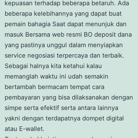
kepuasan terhadap beberapa betaruh. Ada
beberapa kelebihannya yang dapat buat
pemain bahagia Saat dapat menunjuk dan
masuk Bersama web resmi BO deposit dana
yang pastinya unggul dalam menyiapkan
service negosiasi terpercaya dan terbaik.
Sebagai halnya kita ketahui kalau
memanglah waktu ini udah semakin
bertambah bermacam tempat cara
pembayaran yang bisa dilaksanakan dengan
simpe serta efektif serta antara lainnya
yakni dengan terdapatnya dompet digital
atau E-wallet.