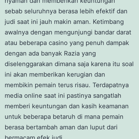
nyaman dan memberikan keuntungan
sebab seluruhnya berasa lebih efektif dan
judi saat ini jauh makin aman. Ketimbang
awalnya dengan mengunjungi bandar darat
atau beberapa casino yang penuh dampak
dengan ada banyak Razia yang
diselenggarakan dimana saja karena itu soal
ini akan memberikan kerugian dan
membikin pemain terus risau. Terdapatnya
media online saat ini pastinya sangatlah
memberi keuntungan dan kasih keamanan
untuk beberapa betaruh di mana pemain
berasa bertambah aman dan luput dari
bermacam efek judi.