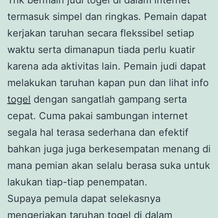
termasuk simpel dan ringkas. Pemain dapat
kerjakan taruhan secara flekssibel setiap
waktu serta dimanapun tiada perlu kuatir
karena ada aktivitas lain. Pemain judi dapat
melakukan taruhan kapan pun dan lihat info
togel
dengan sangatlah gampang serta
cepat. Cuma pakai sambungan internet
segala hal terasa sederhana dan efektif
bahkan juga juga berkesempatan menang di
mana pemian akan selalu berasa suka untuk
lakukan tiap-tiap penempatan.
Supaya pemula dapat selekasnya
mengerjakan taruhan togel di dalam