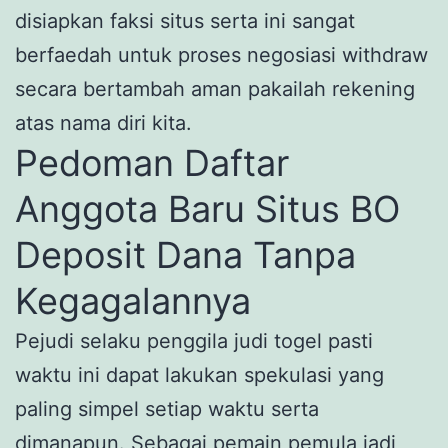
disiapkan faksi situs serta ini sangat
berfaedah untuk proses negosiasi withdraw
secara bertambah aman pakailah rekening
atas nama diri kita.
Pedoman Daftar
Anggota Baru Situs BO
Deposit Dana Tanpa
Kegagalannya
Pejudi selaku penggila judi togel pasti
waktu ini dapat lakukan spekulasi yang
paling simpel setiap waktu serta
dimanapun. Sebagai pemain pemula jadi