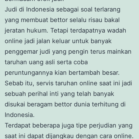
Judi di Indonesia sebagai soal terlarang
yang membuat bettor selalu risau bakal
jeratan hukum. Tetapi terdapatnya wadah
online jadi jalan keluar untuk banyak
penggemar judi yang pengin terus mainkan
taruhan uang asli serta coba
peruntungannya kian bertambah besar.
Sebab itu, servis taruhan online saat ini jadi
sebuah perihal inti yang telah banyak
disukai beragam bettor dunia terhitung di
Indonesia.
Terdapat beberapa juga tipe perjudian yang
saat ini dapat dijangkau dengan cara online.