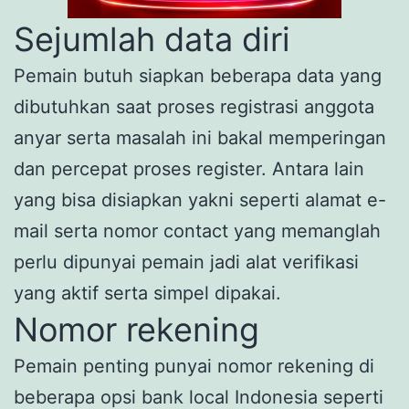
Sejumlah data diri
Pemain butuh siapkan beberapa data yang
dibutuhkan saat proses registrasi anggota
anyar serta masalah ini bakal memperingan
dan percepat proses register. Antara lain
yang bisa disiapkan yakni seperti alamat e-
mail serta nomor contact yang memanglah
perlu dipunyai pemain jadi alat verifikasi
yang aktif serta simpel dipakai.
Nomor rekening
Pemain penting punyai nomor rekening di
beberapa opsi bank local Indonesia seperti