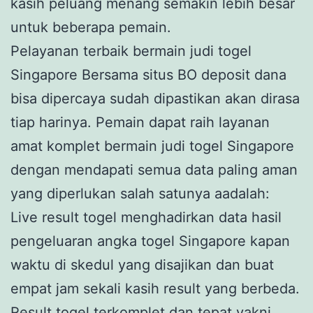
kasih peluang menang semakin lebih besar
untuk beberapa pemain.
Pelayanan terbaik bermain judi togel
Singapore Bersama situs BO deposit dana
bisa dipercaya sudah dipastikan akan dirasa
tiap harinya. Pemain dapat raih layanan
amat komplet bermain judi togel Singapore
dengan mendapati semua data paling aman
yang diperlukan salah satunya aadalah:
Live result togel menghadirkan data hasil
pengeluaran angka togel Singapore kapan
waktu di skedul yang disajikan dan buat
empat jam sekali kasih result yang berbeda.
Result togel terkomplet dan tepat yakni