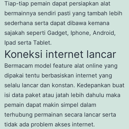
Tiap-tiap pemain dapat persiapkan alat
bermainnya sendiri pasti yang tambah lebih
sederhana serta dapat dibawa kemana
sajakah seperti Gadget, Iphone, Android,
Ipad serta Tablet.
Koneksi internet lancar
Bermacam model feature alat online yang
dipakai tentu berbasiskan internet yang
selalu lancar dan konstan. Kedepankan buat
isi data paket atau jatah lebih dahulu maka
pemain dapat makin simpel dalam
terhubung permainan secara lancar serta
tidak ada problem akses internet.