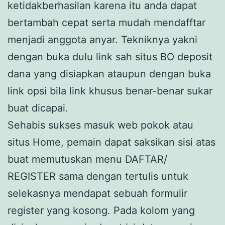
ketidakberhasilan karena itu anda dapat
bertambah cepat serta mudah mendafftar
menjadi anggota anyar. Tekniknya yakni
dengan buka dulu link sah situs BO deposit
dana yang disiapkan ataupun dengan buka
link opsi bila link khusus benar-benar sukar
buat dicapai.
Sehabis sukses masuk web pokok atau
situs Home, pemain dapat saksikan sisi atas
buat memutuskan menu DAFTAR/
REGISTER sama dengan tertulis untuk
selekasnya mendapat sebuah formulir
register yang kosong. Pada kolom yang