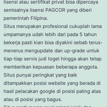
lisensi atau sertifikat privat bisa dipercaya
semisalnya lisensi PAGCOR yang diberi
pemerintah Filipina.
Situs merupakan profesional cukuplah lama
umpamanya udah lebih dari pada 5 tahun
bekerja pasti kian bisa diyakini sebab terus-
menerus mengupdate dan up-grade untuk
tiap-tiap servis judi togel hingga akan tetap
memberikan kepuasan beberapa anggota.
Situs punyai peringkat yang baik
ditampakkan posisi website yang berada di
hasil pelacakan google di posisi paling atas
atau di posisi yang bagus.