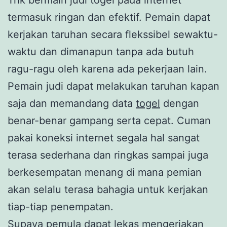
termasuk ringan dan efektif. Pemain dapat
kerjakan taruhan secara flekssibel sewaktu-
waktu dan dimanapun tanpa ada butuh
ragu-ragu oleh karena ada pekerjaan lain.
Pemain judi dapat melakukan taruhan kapan
saja dan memandang data
togel
dengan
benar-benar gampang serta cepat. Cuman
pakai koneksi internet segala hal sangat
terasa sederhana dan ringkas sampai juga
berkesempatan menang di mana pemian
akan selalu terasa bahagia untuk kerjakan
tiap-tiap penempatan.
Supaya pemula dapat lekas mengerjakan