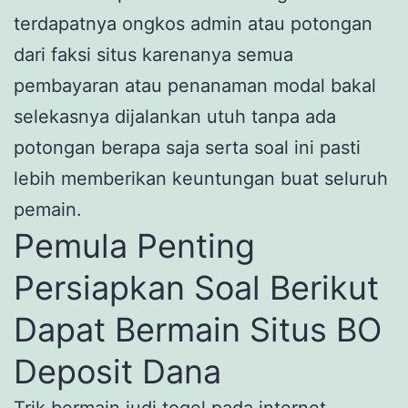
terdapatnya ongkos admin atau potongan
dari faksi situs karenanya semua
pembayaran atau penanaman modal bakal
selekasnya dijalankan utuh tanpa ada
potongan berapa saja serta soal ini pasti
lebih memberikan keuntungan buat seluruh
pemain.
Pemula Penting
Persiapkan Soal Berikut
Dapat Bermain Situs BO
Deposit Dana
Trik bermain judi togel pada internet