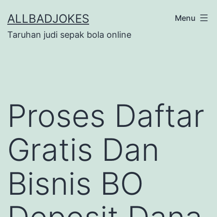
Skip
ALLBADJOKES
Menu
to
Taruhan judi sepak bola online
content
Proses Daftar
Gratis Dan
Bisnis BO