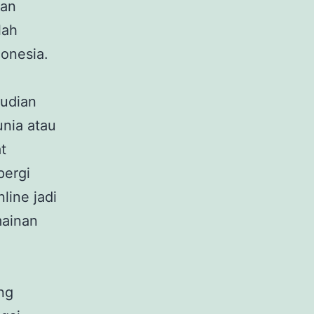
nan
lah
donesia.
judian
unia atau
t
pergi
line jadi
mainan
i
ng