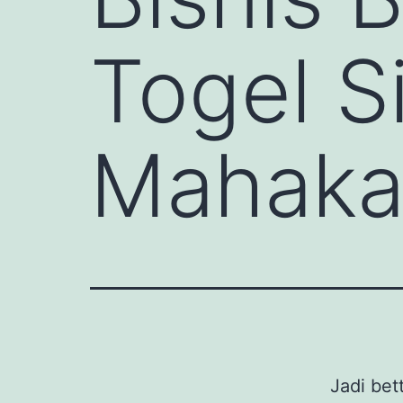
Togel S
Mahaka
Jadi bet