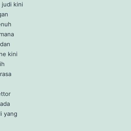
judi kini
gan
enuh
imana
 dan
ne kini
ih
rasa
ttor
 ada
di yang