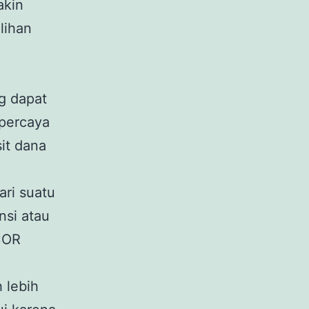
akin
lihan
ng dapat
rpercaya
it dana
ari suatu
nsi atau
GCOR
 lebih