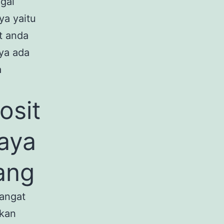
gai
ya yaitu
t anda
nya ada
a
osit
aya
ang
sangat
akan