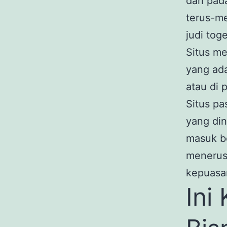
dari pad
terus-m
judi tog
Situs me
yang ada
atau di 
Situs pa
yang di
masuk be
menerus
kepuasa
Ini