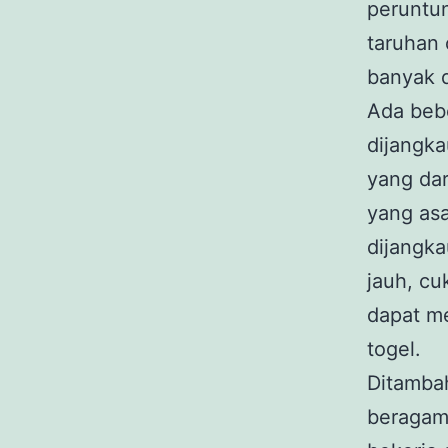
peruntun
taruhan 
banyak d
Ada bebe
dijangka
yang dar
yang asa
dijangka
jauh, cu
dapat m
togel.
Ditambah
beragam