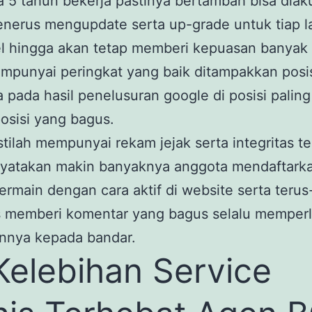
a 5 tahun bekerja pastinya bertambah bisa diak
enerus mengupdate serta up-grade untuk tiap 
el hingga akan tetap memberi kepuasan banyak 
mpunyai peringkat yang baik ditampakkan posis
 pada hasil penelusuran google di posisi paling
posisi yang bagus.
stilah mempunyai rekam jejak serta integritas te
nyatakan makin banyaknya anggota mendaftarka
rmain dengan cara aktif di website serta terus
 memberi komentar yang bagus selalu memperl
nnya kepada bandar.
 Kelebihan Service