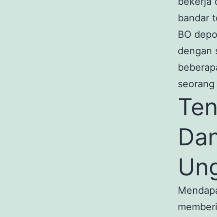
bekerja 
bandar t
BO depos
dengan s
beberapa
seorang
Ten
Dan
Ung
Mendapat
memberi