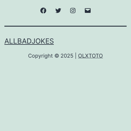
Facebook
Twitter
Instagram
Email
ALLBADJOKES
Copyright © 2025 |
OLXTOTO