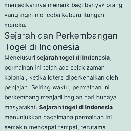
menjadikannya menarik bagi banyak orang
yang ingin mencoba keberuntungan
mereka.
Sejarah dan Perkembangan
Togel di Indonesia
Menelusuri
sejarah togel di Indonesia
,
permainan ini telah ada sejak zaman
kolonial, ketika lotere diperkenalkan oleh
penjajah. Seiring waktu, permainan ini
berkembang menjadi bagian dari budaya
masyarakat.
Sejarah togel di Indonesia
menunjukkan bagaimana permainan ini
semakin mendapat tempat, terutama