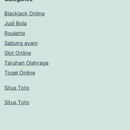
Blackjack Online
Judi Bola
Roulette
Sabung ayam
Slot Online
Taruhan Olahraga
Togel Online
Situs Toto
Situs Toto