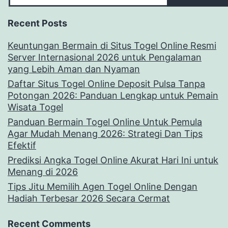
Recent Posts
Keuntungan Bermain di Situs Togel Online Resmi
Server Internasional 2026 untuk Pengalaman
yang Lebih Aman dan Nyaman
Daftar Situs Togel Online Deposit Pulsa Tanpa
Potongan 2026: Panduan Lengkap untuk Pemain
Wisata Togel
Panduan Bermain Togel Online Untuk Pemula
Agar Mudah Menang 2026: Strategi Dan Tips
Efektif
Prediksi Angka Togel Online Akurat Hari Ini untuk
Menang di 2026
Tips Jitu Memilih Agen Togel Online Dengan
Hadiah Terbesar 2026 Secara Cermat
Recent Comments