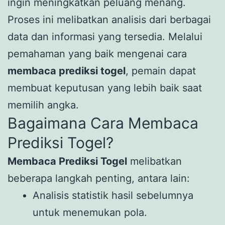
ingin meningkatkan peluang menang.
Proses ini melibatkan analisis dari berbagai
data dan informasi yang tersedia. Melalui
pemahaman yang baik mengenai cara
membaca prediksi togel
, pemain dapat
membuat keputusan yang lebih baik saat
memilih angka.
Bagaimana Cara Membaca
Prediksi Togel?
Membaca Prediksi Togel
melibatkan
beberapa langkah penting, antara lain:
Analisis statistik hasil sebelumnya
untuk menemukan pola.