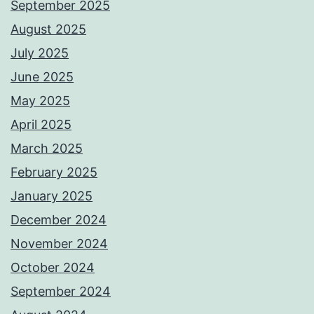
September 2025
August 2025
July 2025
June 2025
May 2025
April 2025
March 2025
February 2025
January 2025
December 2024
November 2024
October 2024
September 2024