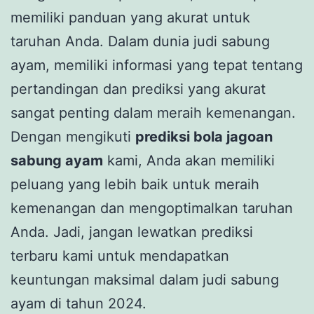
memiliki panduan yang akurat untuk
taruhan Anda. Dalam dunia judi sabung
ayam, memiliki informasi yang tepat tentang
pertandingan dan prediksi yang akurat
sangat penting dalam meraih kemenangan.
Dengan mengikuti
prediksi bola jagoan
sabung ayam
kami, Anda akan memiliki
peluang yang lebih baik untuk meraih
kemenangan dan mengoptimalkan taruhan
Anda. Jadi, jangan lewatkan prediksi
terbaru kami untuk mendapatkan
keuntungan maksimal dalam judi sabung
ayam di tahun 2024.