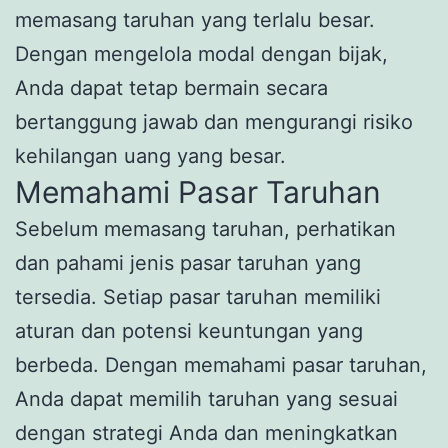
memasang taruhan yang terlalu besar.
Dengan mengelola modal dengan bijak,
Anda dapat tetap bermain secara
bertanggung jawab dan mengurangi risiko
kehilangan uang yang besar.
Memahami Pasar Taruhan
Sebelum memasang taruhan, perhatikan
dan pahami jenis pasar taruhan yang
tersedia. Setiap pasar taruhan memiliki
aturan dan potensi keuntungan yang
berbeda. Dengan memahami pasar taruhan,
Anda dapat memilih taruhan yang sesuai
dengan strategi Anda dan meningkatkan