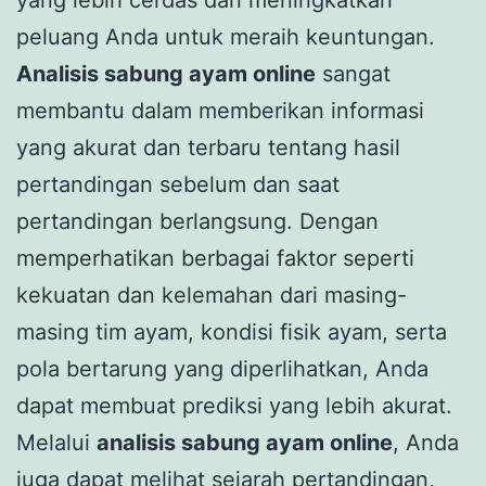
yang lebih cerdas dan meningkatkan
peluang Anda untuk meraih keuntungan.
Analisis sabung ayam online
sangat
membantu dalam memberikan informasi
yang akurat dan terbaru tentang hasil
pertandingan sebelum dan saat
pertandingan berlangsung. Dengan
memperhatikan berbagai faktor seperti
kekuatan dan kelemahan dari masing-
masing tim ayam, kondisi fisik ayam, serta
pola bertarung yang diperlihatkan, Anda
dapat membuat prediksi yang lebih akurat.
Melalui
analisis sabung ayam online
, Anda
juga dapat melihat sejarah pertandingan,