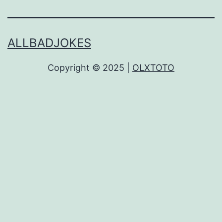
ALLBADJOKES
Copyright © 2025 |
OLXTOTO