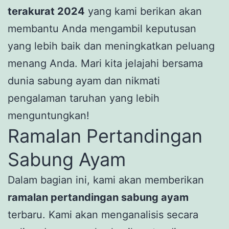
terakurat 2024
yang kami berikan akan
membantu Anda mengambil keputusan
yang lebih baik dan meningkatkan peluang
menang Anda. Mari kita jelajahi bersama
dunia sabung ayam dan nikmati
pengalaman taruhan yang lebih
menguntungkan!
Ramalan Pertandingan
Sabung Ayam
Dalam bagian ini, kami akan memberikan
ramalan pertandingan sabung ayam
terbaru. Kami akan menganalisis secara