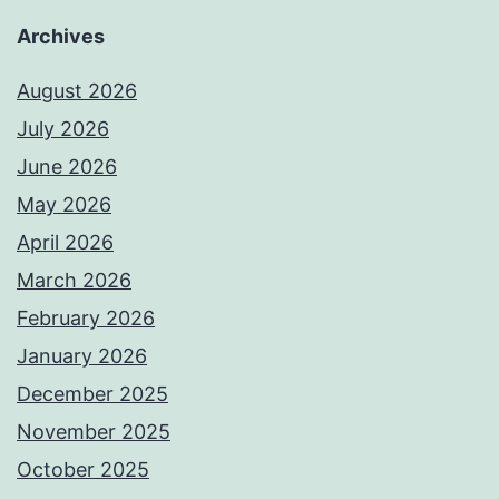
Archives
August 2026
July 2026
June 2026
May 2026
April 2026
March 2026
February 2026
January 2026
December 2025
November 2025
October 2025