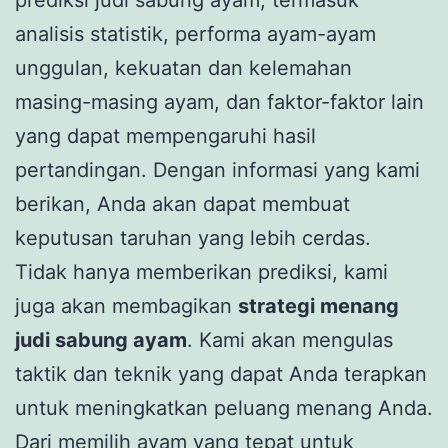
prediksi judi sabung ayam, termasuk
analisis statistik, performa ayam-ayam
unggulan, kekuatan dan kelemahan
masing-masing ayam, dan faktor-faktor lain
yang dapat mempengaruhi hasil
pertandingan. Dengan informasi yang kami
berikan, Anda akan dapat membuat
keputusan taruhan yang lebih cerdas.
Tidak hanya memberikan prediksi, kami
juga akan membagikan
strategi menang
judi sabung ayam
. Kami akan mengulas
taktik dan teknik yang dapat Anda terapkan
untuk meningkatkan peluang menang Anda.
Dari memilih ayam yang tepat untuk