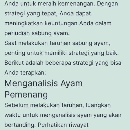
Anda untuk meraih kemenangan. Dengan
strategi yang tepat, Anda dapat
meningkatkan keuntungan Anda dalam
perjudian sabung ayam.
Saat melakukan taruhan sabung ayam,
penting untuk memiliki strategi yang baik.
Berikut adalah beberapa strategi yang bisa
Anda terapkan:
Menganalisis Ayam
Pemenang
Sebelum melakukan taruhan, luangkan
waktu untuk menganalisis ayam yang akan
bertanding. Perhatikan riwayat