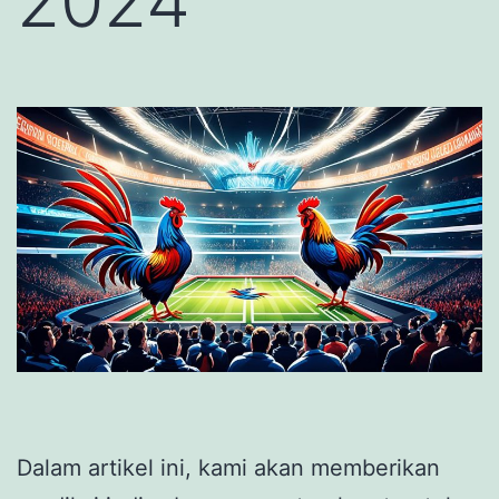
2024
Dalam artikel ini, kami akan memberikan