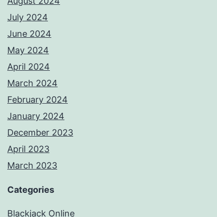
August 2024
July 2024
June 2024
May 2024
April 2024
March 2024
February 2024
January 2024
December 2023
April 2023
March 2023
Categories
Blackjack Online