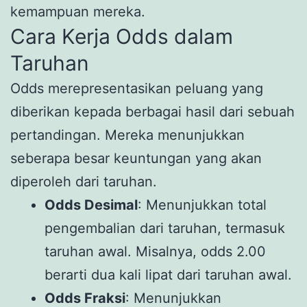
kemampuan mereka.
Cara Kerja Odds dalam
Taruhan
Odds merepresentasikan peluang yang
diberikan kepada berbagai hasil dari sebuah
pertandingan. Mereka menunjukkan
seberapa besar keuntungan yang akan
diperoleh dari taruhan.
Odds Desimal
: Menunjukkan total
pengembalian dari taruhan, termasuk
taruhan awal. Misalnya, odds 2.00
berarti dua kali lipat dari taruhan awal.
Odds Fraksi
: Menunjukkan