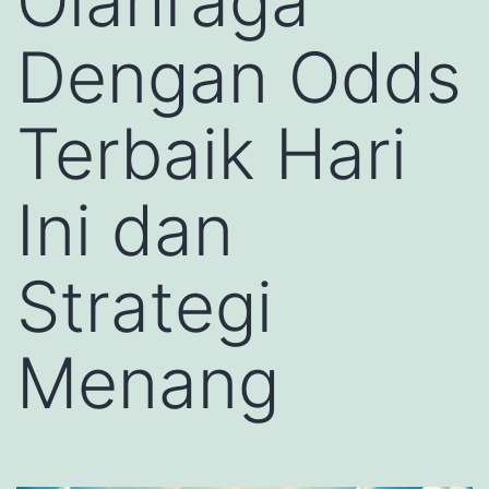
Olahraga
Dengan Odds
Terbaik Hari
Ini dan
Strategi
Menang