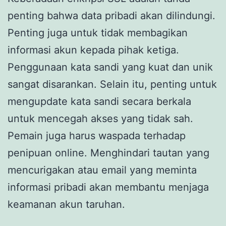
penting bahwa data pribadi akan dilindungi.
Penting juga untuk tidak membagikan
informasi akun kepada pihak ketiga.
Penggunaan kata sandi yang kuat dan unik
sangat disarankan. Selain itu, penting untuk
mengupdate kata sandi secara berkala
untuk mencegah akses yang tidak sah.
Pemain juga harus waspada terhadap
penipuan online. Menghindari tautan yang
mencurigakan atau email yang meminta
informasi pribadi akan membantu menjaga
keamanan akun taruhan.