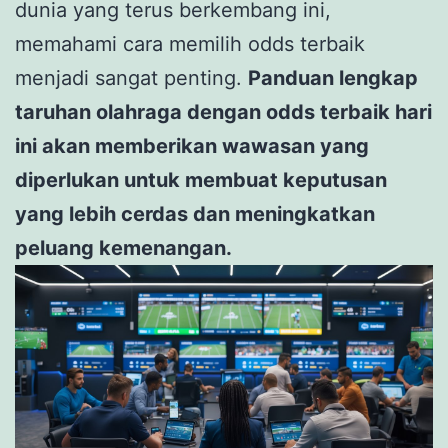
dunia yang terus berkembang ini,
memahami cara memilih odds terbaik
menjadi sangat penting.
Panduan lengkap
taruhan olahraga dengan odds terbaik hari
ini akan memberikan wawasan yang
diperlukan untuk membuat keputusan
yang lebih cerdas dan meningkatkan
peluang kemenangan.