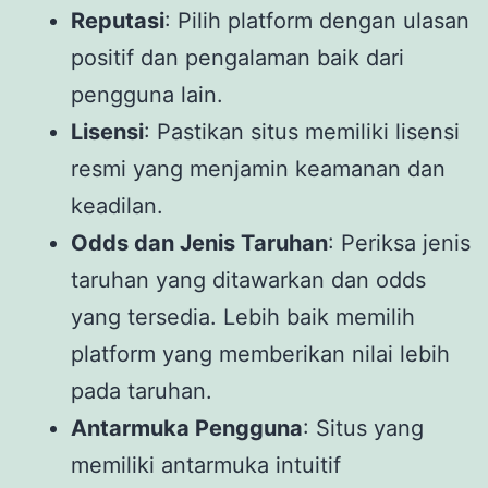
Reputasi
: Pilih platform dengan ulasan
positif dan pengalaman baik dari
pengguna lain.
Lisensi
: Pastikan situs memiliki lisensi
resmi yang menjamin keamanan dan
keadilan.
Odds dan Jenis Taruhan
: Periksa jenis
taruhan yang ditawarkan dan odds
yang tersedia. Lebih baik memilih
platform yang memberikan nilai lebih
pada taruhan.
Antarmuka Pengguna
: Situs yang
memiliki antarmuka intuitif