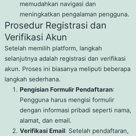
memudahkan navigasi dan
meningkatkan pengalaman pengguna.
Prosedur Registrasi dan
Verifikasi Akun
Setelah memilih platform, langkah
selanjutnya adalah registrasi dan verifikasi
akun. Proses ini biasanya meliputi beberapa
langkah sederhana.
Pengisian Formulir Pendaftaran
:
Pengguna harus mengisi formulir
dengan informasi pribadi seperti nama,
alamat, dan email.
Verifikasi Email
: Setelah pendaftaran,