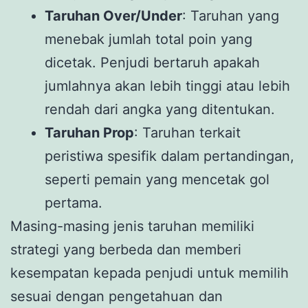
Taruhan Over/Under
: Taruhan yang
menebak jumlah total poin yang
dicetak. Penjudi bertaruh apakah
jumlahnya akan lebih tinggi atau lebih
rendah dari angka yang ditentukan.
Taruhan Prop
: Taruhan terkait
peristiwa spesifik dalam pertandingan,
seperti pemain yang mencetak gol
pertama.
Masing-masing jenis taruhan memiliki
strategi yang berbeda dan memberi
kesempatan kepada penjudi untuk memilih
sesuai dengan pengetahuan dan