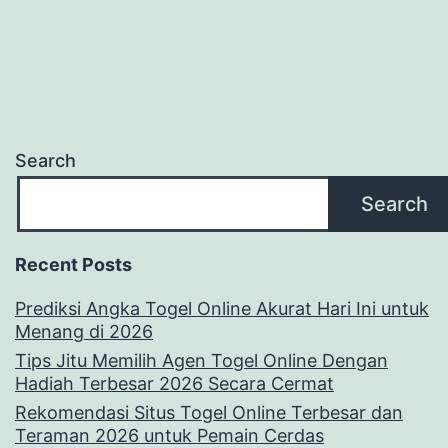
Search
Search
Recent Posts
Prediksi Angka Togel Online Akurat Hari Ini untuk
Menang di 2026
Tips Jitu Memilih Agen Togel Online Dengan
Hadiah Terbesar 2026 Secara Cermat
Rekomendasi Situs Togel Online Terbesar dan
Teraman 2026 untuk Pemain Cerdas