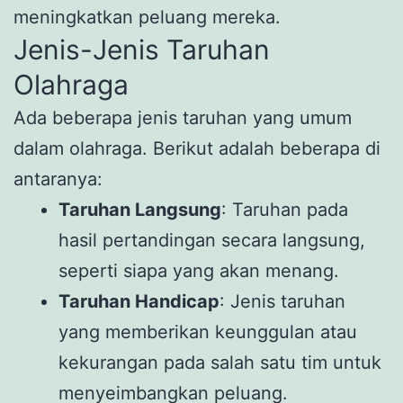
meningkatkan peluang mereka.
Jenis-Jenis Taruhan
Olahraga
Ada beberapa jenis taruhan yang umum
dalam olahraga. Berikut adalah beberapa di
antaranya:
Taruhan Langsung
: Taruhan pada
hasil pertandingan secara langsung,
seperti siapa yang akan menang.
Taruhan Handicap
: Jenis taruhan
yang memberikan keunggulan atau
kekurangan pada salah satu tim untuk
menyeimbangkan peluang.