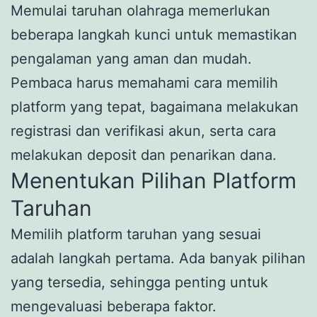
Memulai taruhan olahraga memerlukan
beberapa langkah kunci untuk memastikan
pengalaman yang aman dan mudah.
Pembaca harus memahami cara memilih
platform yang tepat, bagaimana melakukan
registrasi dan verifikasi akun, serta cara
melakukan deposit dan penarikan dana.
Menentukan Pilihan Platform
Taruhan
Memilih platform taruhan yang sesuai
adalah langkah pertama. Ada banyak pilihan
yang tersedia, sehingga penting untuk
mengevaluasi beberapa faktor.