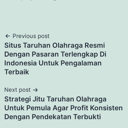
Post
Previous post
Situs Taruhan Olahraga Resmi
navigation
Dengan Pasaran Terlengkap Di
Indonesia Untuk Pengalaman
Terbaik
Next post
Strategi Jitu Taruhan Olahraga
Untuk Pemula Agar Profit Konsisten
Dengan Pendekatan Terbukti