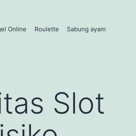
el Online
Roulette
Sabung ayam
tas Slot
isiko