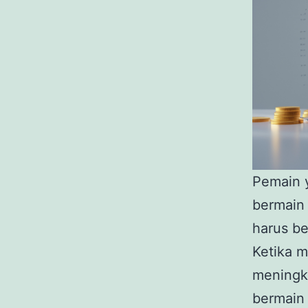
Pemain y
bermain 
harus be
Ketika m
meningk
bermain