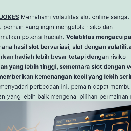
JOKES
Memahami volatilitas slot online sangat
a pemain yang ingin mengelola risiko dan
malkan potensi hadiah.
Volatilitas mengacu p
ana hasil slot bervariasi; slot dengan volatilit
kan hadiah lebih besar tetapi dengan risiko
an yang lebih tinggi, sementara slot dengan vo
memberikan kemenangan kecil yang lebih seri
menyadari perbedaan ini, pemain dapat membu
n yang lebih baik mengenai pilihan permainan