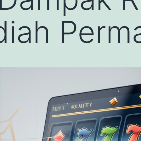
diah Perm