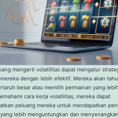
ang mengerti volatilitas dapat mengatur strate
mereka dengan lebih efektif. Mereka akan tah
rtaruh besar atau memilih permainan yang lebi
emahami cara kerja volatilitas, mereka dapat
atkan peluang mereka untuk mendapatkan pe
 yang lebih menguntungkan dan menyenangkan