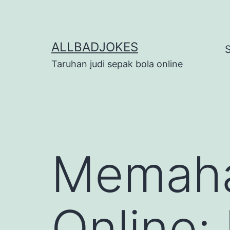
Skip
to
content
ALLBADJOKES
S
Taruhan judi sepak bola online
Memaham
Online: