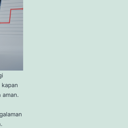
gi
u kapan
h aman.
ngalaman
.