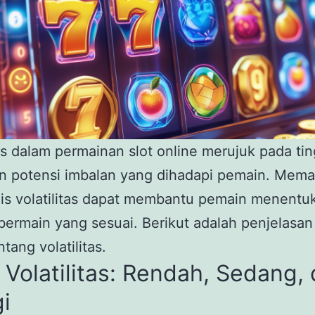
tas dalam permainan slot online merujuk pada ti
an potensi imbalan yang dihadapi pemain. Mem
nis volatilitas dapat membantu pemain menentu
 bermain yang sesuai. Berikut adalah penjelasan
ntang volatilitas.
 Volatilitas: Rendah, Sedang,
i