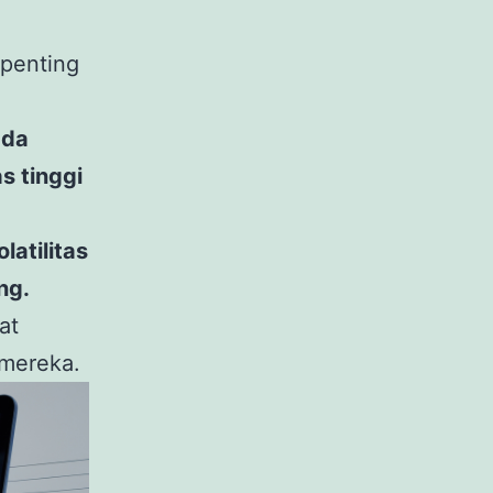
 penting
ada
as tinggi
latilitas
ng.
at
 mereka.