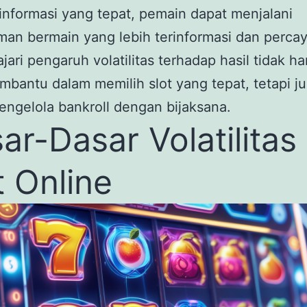
nformasi yang tepat, pemain dapat menjalani
an bermain yang lebih terinformasi dan percaya
ari pengaruh volatilitas terhadap hasil tidak h
bantu dalam memilih slot yang tepat, tetapi j
ngelola bankroll dengan bijaksana.
ar-Dasar Volatilitas
t Online