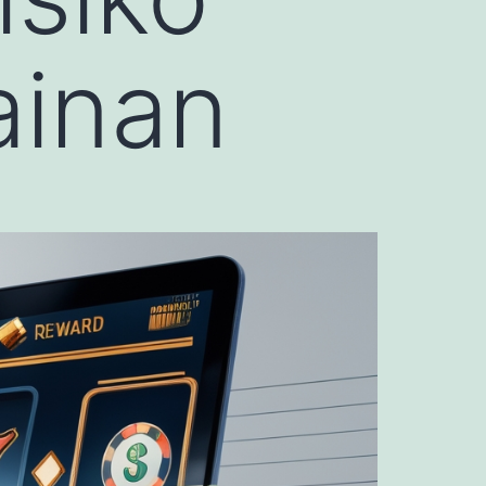
ainan