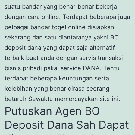
suatu bandar yang benar-benar bekerja
dengan cara online. Terdapat beberapa juga
pelbagai bandar togel online disiapkan
sekarang dan satu diantaranya yakni BO
deposit dana yang dapat saja alternatif
terbaik buat anda dengan servis transaksi
bisnis pribadi pakai service DANA. Tentu
terdapat beberapa keuntungan serta
kelebihan yang benar dirasa seorang
betaruh Sewaktu memercayakan site ini.
Putuskan Agen BO
Deposit Dana Sah Dapat