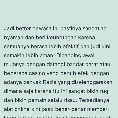
Jadi bettor dewasa ini pastinya sangatlah
nyaman dan beri keuntungan karena
semuanya berasa lebih efektif dan judi kini
semakin lebih aman. Dibanding awal
mulanya dengan datangi bandar darat atau
beberapa casino yang penuh efek dengan
adanya banyak Razia yang diselenggarakan
dimana saja karena itu ini sangat bikin rugi
dan bikin pemain selalu risau. Tersedianya
alat online kini pasti benar-benar memberi
keuntungan dan berikan kenyamanan buat