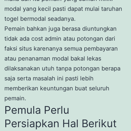
modal yang kecil pasti dapat mulai taruhan
togel bermodal seadanya.
Pemain bahkan juga berasa diuntungkan
tidak ada cost admin atau potongan dari
faksi situs karenanya semua pembayaran
atau penanaman modal bakal lekas
dilaksanakan utuh tanpa potongan berapa
saja serta masalah ini pasti lebih
memberikan keuntungan buat seluruh
pemain.
Pemula Perlu
Persiapkan Hal Berikut