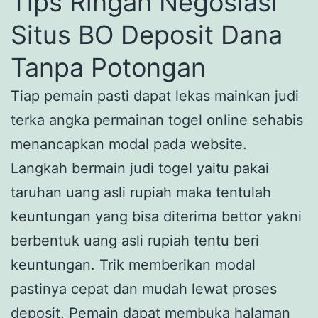
Tips Ringan Negosiasi
Situs BO Deposit Dana
Tanpa Potongan
Tiap pemain pasti dapat lekas mainkan judi
terka angka permainan togel online sehabis
menancapkan modal pada website.
Langkah bermain judi togel yaitu pakai
taruhan uang asli rupiah maka tentulah
keuntungan yang bisa diterima bettor yakni
berbentuk uang asli rupiah tentu beri
keuntungan. Trik memberikan modal
pastinya cepat dan mudah lewat proses
deposit. Pemain dapat membuka halaman