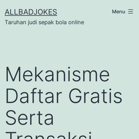
Skip
ALLBADJOKES
Menu
to
Taruhan judi sepak bola online
content
Mekanisme
Daftar Gratis
Serta