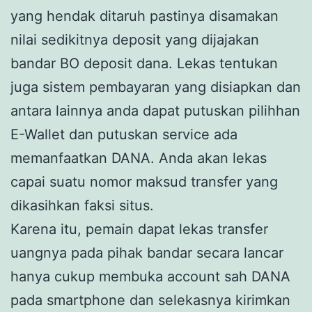
yang hendak ditaruh pastinya disamakan
nilai sedikitnya deposit yang dijajakan
bandar BO deposit dana. Lekas tentukan
juga sistem pembayaran yang disiapkan dan
antara lainnya anda dapat putuskan pilihhan
E-Wallet dan putuskan service ada
memanfaatkan DANA. Anda akan lekas
capai suatu nomor maksud transfer yang
dikasihkan faksi situs.
Karena itu, pemain dapat lekas transfer
uangnya pada pihak bandar secara lancar
hanya cukup membuka account sah DANA
pada smartphone dan selekasnya kirimkan