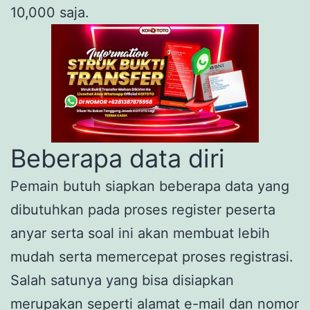
10,000 saja.
Beberapa data diri
Pemain butuh siapkan beberapa data yang
dibutuhkan pada proses register peserta
anyar serta soal ini akan membuat lebih
mudah serta memercepat proses registrasi.
Salah satunya yang bisa disiapkan
merupakan seperti alamat e-mail dan nomor