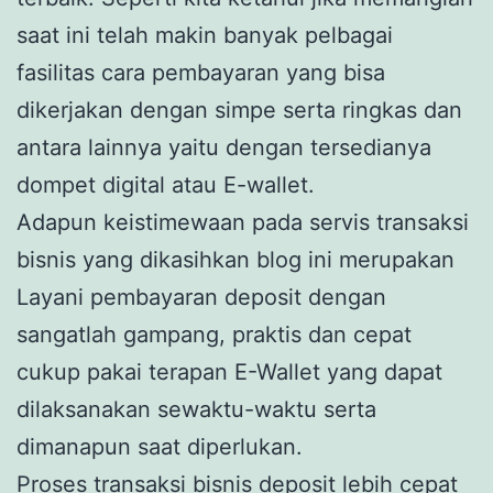
saat ini telah makin banyak pelbagai
fasilitas cara pembayaran yang bisa
dikerjakan dengan simpe serta ringkas dan
antara lainnya yaitu dengan tersedianya
dompet digital atau E-wallet.
Adapun keistimewaan pada servis transaksi
bisnis yang dikasihkan blog ini merupakan
Layani pembayaran deposit dengan
sangatlah gampang, praktis dan cepat
cukup pakai terapan E-Wallet yang dapat
dilaksanakan sewaktu-waktu serta
dimanapun saat diperlukan.
Proses transaksi bisnis deposit lebih cepat