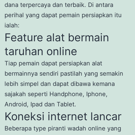
dana terpercaya dan terbaik. Di antara
perihal yang dapat pemain persiapkan itu
ialah:
Feature alat bermain
taruhan online
Tiap pemain dapat persiapkan alat
bermainnya sendiri pastilah yang semakin
lebih simpel dan dapat dibawa kemana
sajakah seperti Handphone, Iphone,
Android, Ipad dan Tablet.
Koneksi internet lancar
Beberapa type piranti wadah online yang