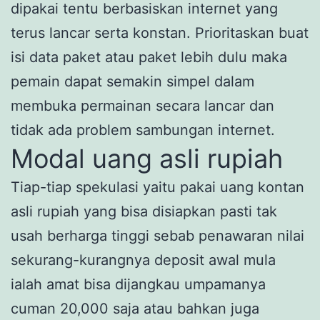
dipakai tentu berbasiskan internet yang
terus lancar serta konstan. Prioritaskan buat
isi data paket atau paket lebih dulu maka
pemain dapat semakin simpel dalam
membuka permainan secara lancar dan
tidak ada problem sambungan internet.
Modal uang asli rupiah
Tiap-tiap spekulasi yaitu pakai uang kontan
asli rupiah yang bisa disiapkan pasti tak
usah berharga tinggi sebab penawaran nilai
sekurang-kurangnya deposit awal mula
ialah amat bisa dijangkau umpamanya
cuman 20,000 saja atau bahkan juga