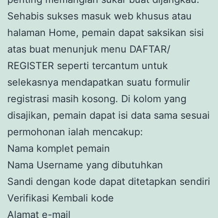
Sehabis sukses masuk web khusus atau
halaman Home, pemain dapat saksikan sisi
atas buat menunjuk menu DAFTAR/
REGISTER seperti tercantum untuk
selekasnya mendapatkan suatu formulir
registrasi masih kosong. Di kolom yang
disajikan, pemain dapat isi data sama sesuai
permohonan ialah mencakup:
Nama komplet pemain
Nama Username yang dibutuhkan
Sandi dengan kode dapat ditetapkan sendiri
Verifikasi Kembali kode
Alamat e-mail