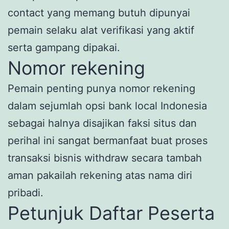
contact yang memang butuh dipunyai
pemain selaku alat verifikasi yang aktif
serta gampang dipakai.
Nomor rekening
Pemain penting punya nomor rekening
dalam sejumlah opsi bank local Indonesia
sebagai halnya disajikan faksi situs dan
perihal ini sangat bermanfaat buat proses
transaksi bisnis withdraw secara tambah
aman pakailah rekening atas nama diri
pribadi.
Petunjuk Daftar Peserta