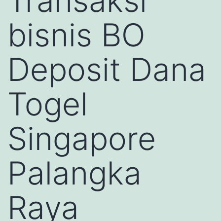
Transaksi
bisnis BO
Deposit Dana
Togel
Singapore
Palangka
Raya