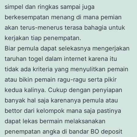
simpel dan ringkas sampai juga
berkesempatan menang di mana pemian
akan terus-menerus terasa bahagia untuk
kerjakan tiap penempatan.
Biar pemula dapat selekasnya mengerjakan
taruhan togel dalam internet karena itu
tidak ada kriteria yang menyulitkan pemain
atau bikin pemain ragu-ragu serta pikir
kedua kalinya. Cukup dengan penyiapan
banyak hal saja karenanya pemula atau
bettor dari kelompok mana saja pastinya
dapat lekas bermain melaksanakan
penempatan angka di bandar BO deposit