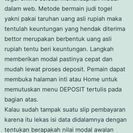
dalam web. Metode bermain judi togel
yakni pakai taruhan uang asli rupiah maka
tentulah keuntungan yang hendak diterima
bettor merupakan berbentuk uang asli
rupiah tentu beri keuntungan. Langkah
memberikan modal pastinya cepat dan
mudah lewat proses deposit. Pemain dapat
membuka halaman inti atau Home untuk
memutuskan menu DEPOSIT tertulis pada
bagian atas.
Kalau sudah tampak suatu slip pembayaran
karena itu lekas isi data didalamnya dengan
tentukan berapakah nilai modal awalan