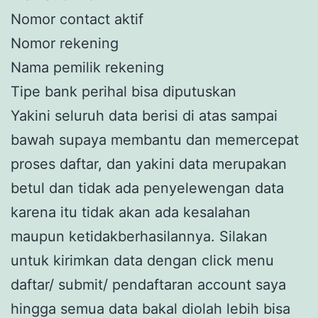
Nomor contact aktif
Nomor rekening
Nama pemilik rekening
Tipe bank perihal bisa diputuskan
Yakini seluruh data berisi di atas sampai
bawah supaya membantu dan memercepat
proses daftar, dan yakini data merupakan
betul dan tidak ada penyelewengan data
karena itu tidak akan ada kesalahan
maupun ketidakberhasilannya. Silakan
untuk kirimkan data dengan click menu
daftar/ submit/ pendaftaran account saya
hingga semua data bakal diolah lebih bisa