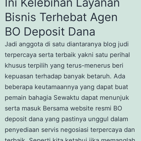
Ini Kelebihan Layanan
Bisnis Terhebat Agen
BO Deposit Dana
Jadi anggota di satu diantaranya blog judi
terpercaya serta terbaik yakni satu perihal
khusus terpilih yang terus-menerus beri
kepuasan terhadap banyak betaruh. Ada
beberapa keutamaannya yang dapat buat
pemain bahagia Sewaktu dapat menunjuk
serta masuk Bersama website resmi BO
deposit dana yang pastinya unggul dalam
penyediaan servis negosiasi terpercaya dan
terbaik. Seperti kita ketahui jika memanglah