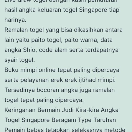
hasil angka keluaran togel Singapore tiap
harinya.
Ramalan togel yang bisa dikasihkan antara
lain yaitu paito togel, paito warna, data
angka Shio, code alam serta terdapatnya
syair togel.
Buku mimpi online tepat paling dipercaya
serta pelayanan erek erek ijtihad mimpi.
Tersedinya bocoran angka juga ramalan
togel tepat paling dipercaya.
Keringanan Bermain Judi Kira-kira Angka
Togel Singapore Beragam Type Taruhan
Pemain bebas tetapkan selekasnya metode