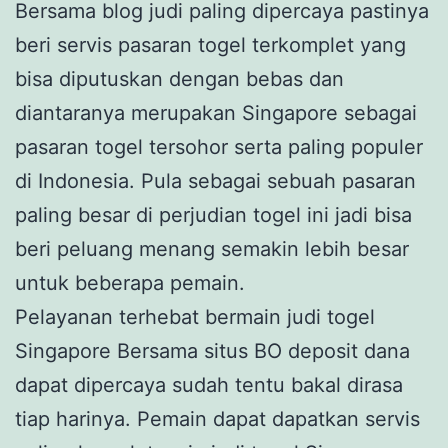
Bersama blog judi paling dipercaya pastinya
beri servis pasaran togel terkomplet yang
bisa diputuskan dengan bebas dan
diantaranya merupakan Singapore sebagai
pasaran togel tersohor serta paling populer
di Indonesia. Pula sebagai sebuah pasaran
paling besar di perjudian togel ini jadi bisa
beri peluang menang semakin lebih besar
untuk beberapa pemain.
Pelayanan terhebat bermain judi togel
Singapore Bersama situs BO deposit dana
dapat dipercaya sudah tentu bakal dirasa
tiap harinya. Pemain dapat dapatkan servis