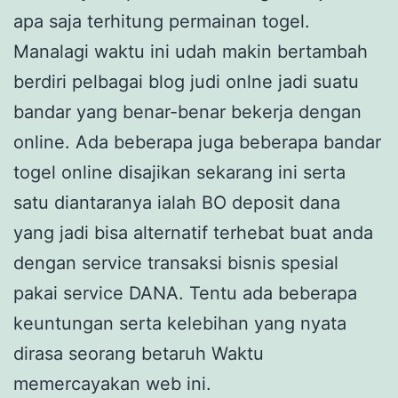
apa saja terhitung permainan togel.
Manalagi waktu ini udah makin bertambah
berdiri pelbagai blog judi onlne jadi suatu
bandar yang benar-benar bekerja dengan
online. Ada beberapa juga beberapa bandar
togel online disajikan sekarang ini serta
satu diantaranya ialah BO deposit dana
yang jadi bisa alternatif terhebat buat anda
dengan service transaksi bisnis spesial
pakai service DANA. Tentu ada beberapa
keuntungan serta kelebihan yang nyata
dirasa seorang betaruh Waktu
memercayakan web ini.