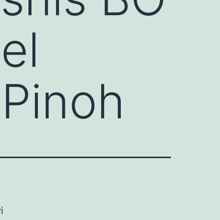
el
 Pinoh
i