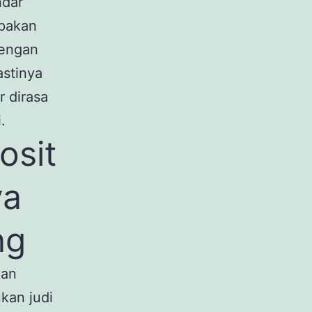
ndar
upakan
dengan
astinya
 dirasa
.
osit
ya
ng
kan
kan judi