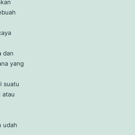
akan
sebuah
caya
a dan
ana yang
i suatu
i atau
i
n udah