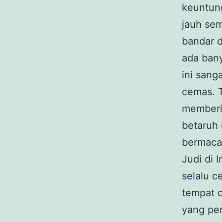
keuntung
jauh se
bandar 
ada ban
ini sang
cemas. T
memberi
betaruh 
bermaca
Judi di 
selalu c
tempat o
yang pen