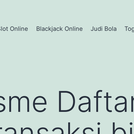
lot Online
Blackjack Online
Judi Bola
Tog
me Daftar
ransaksi b