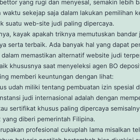
bettor yang rugi dan menyesal, semakin lebih b
 waktu sekejap saja dalam lakukan pemilihan k
 suatu web-site judi paling dipercaya.
nya, kayak apakah triknya memutuskan bandar 
ya serta terbaik. Ada banyak hal yang dapat p
 dalam memastikan alternatif website judi terp
aik khususnya saat menyeleksi agen BO deposi
ing memberi keuntungan dengan lihat:
tus udah miliki tentang pembuatan izin spesial d
nstansi judi internasional adalah dengan memp
atau sertifikat khusus paling dipercaya semisalny
ang diberi pemerintah Filipina.
rupakan profesional cukuplah lama misalkan tel