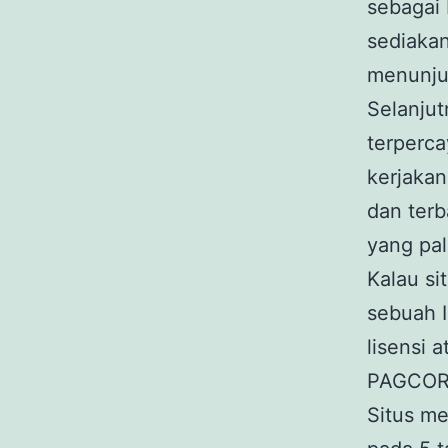
sebagai 
sediakan
menunjuk
Selanjut
terperca
kerjakan
dan terb
yang pal
Kalau si
sebuah I
lisensi 
PAGCOR y
Situs me