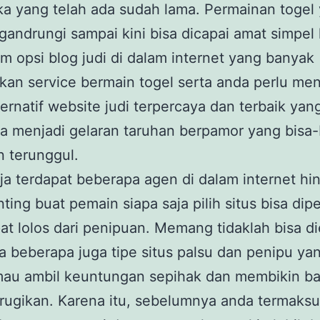
ka yang telah ada sudah lama. Permainan togel
gandrungi sampai kini bisa dicapai amat simpel
 opsi blog judi di dalam internet yang banyak
an service bermain togel serta anda perlu me
ternatif website judi terpercaya dan terbaik yan
a menjadi gelaran taruhan berpamor yang bisa-
 terunggul.
ja terdapat beberapa agen di dalam internet hi
nting buat pemain siapa saja pilih situs bisa dip
at lolos dari penipuan. Memang tidaklah bisa d
a beberapa juga tipe situs palsu dan penipu ya
au ambil keuntungan sepihak dan membikin b
irugikan. Karena itu, sebelumnya anda termaks