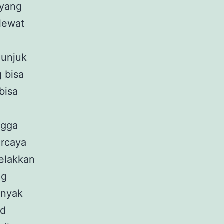
 yang
 lewat
nunjuk
g bisa
bisa
ngga
ercaya
ielakkan
ng
anyak
ud