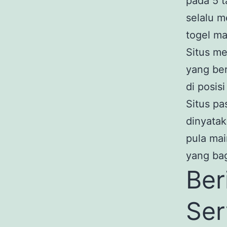
pada 5 t
selalu m
togel ma
Situs me
yang ber
di posis
Situs pa
dinyata
pula ma
yang ba
Ber
Ser