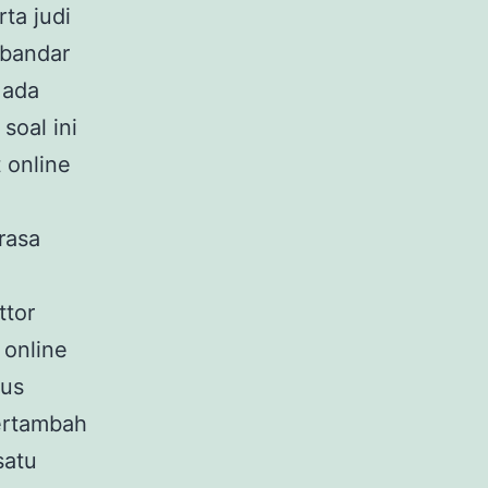
ta judi
 bandar
 ada
soal ini
t online
rasa
ttor
 online
rus
ertambah
satu