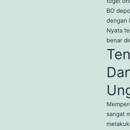
togel on
BO depos
dengan l
Nyata t
benar di
Ten
Dan
Ung
Memperol
sangat m
melakuka