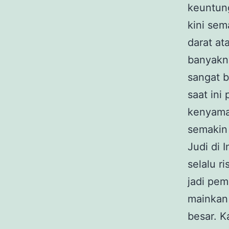
keuntung
kini se
darat a
banyakny
sangat b
saat ini
kenyama
semakin 
Judi di 
selalu r
jadi pem
mainkan
besar. K