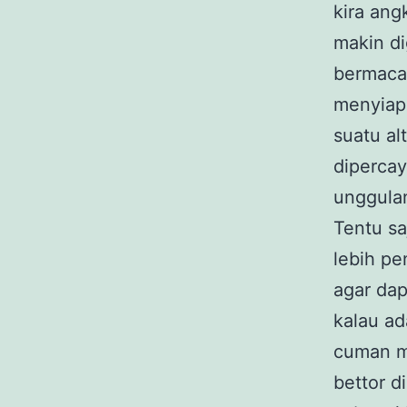
kira ang
makin di
bermacam
menyiapk
suatu al
dipercay
unggulan
Tentu sa
lebih pe
agar dap
kalau ad
cuman m
bettor d