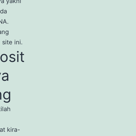
ya yakni
nda
NA.
ang
ite ini.
osit
ya
ng
ilah
t kira-