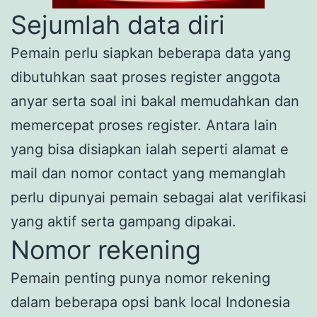
Sejumlah data diri
Pemain perlu siapkan beberapa data yang
dibutuhkan saat proses register anggota
anyar serta soal ini bakal memudahkan dan
memercepat proses register. Antara lain
yang bisa disiapkan ialah seperti alamat e
mail dan nomor contact yang memanglah
perlu dipunyai pemain sebagai alat verifikasi
yang aktif serta gampang dipakai.
Nomor rekening
Pemain penting punya nomor rekening
dalam beberapa opsi bank local Indonesia