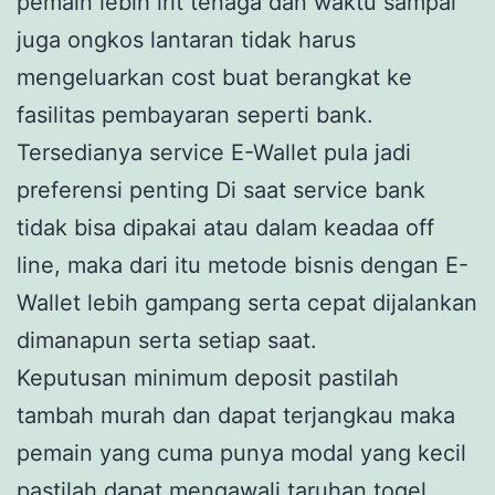
pemain lebih irit tenaga dan waktu sampai
juga ongkos lantaran tidak harus
mengeluarkan cost buat berangkat ke
fasilitas pembayaran seperti bank.
Tersedianya service E-Wallet pula jadi
preferensi penting Di saat service bank
tidak bisa dipakai atau dalam keadaa off
line, maka dari itu metode bisnis dengan E-
Wallet lebih gampang serta cepat dijalankan
dimanapun serta setiap saat.
Keputusan minimum deposit pastilah
tambah murah dan dapat terjangkau maka
pemain yang cuma punya modal yang kecil
pastilah dapat mengawali taruhan togel