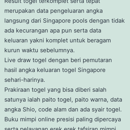
Result togel terkomplet serta tepat
merupakan data pengeluaran angka
langsung dari Singapore pools dengan tidak
ada kecurangan apa pun serta data
keluaran yakni komplet untuk beragam
kurun waktu sebelumnya.
Live draw togel dengan beri pemutaran
hasil angka keluaran togel Singapore
sehari-harinya.
Prakiraan togel yang bisa diberi salah
satunya ialah paito togel, paito warna, data
angka Shio, code alam dan ada syair togel.
Buku mimpi online presisi paling dipercaya
serta pelayanan erek erek tafsiran mimpi.