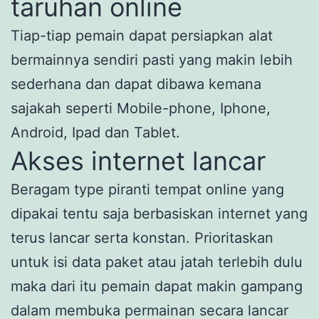
taruhan online
Tiap-tiap pemain dapat persiapkan alat
bermainnya sendiri pasti yang makin lebih
sederhana dan dapat dibawa kemana
sajakah seperti Mobile-phone, Iphone,
Android, Ipad dan Tablet.
Akses internet lancar
Beragam type piranti tempat online yang
dipakai tentu saja berbasiskan internet yang
terus lancar serta konstan. Prioritaskan
untuk isi data paket atau jatah terlebih dulu
maka dari itu pemain dapat makin gampang
dalam membuka permainan secara lancar