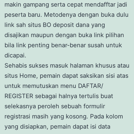
makin gampang serta cepat mendafftar jadi
peserta baru. Metodenya dengan buka dulu
link sah situs BO deposit dana yang
disajikan maupun dengan buka link pilihan
bila link penting benar-benar susah untuk
dicapai.
Sehabis sukses masuk halaman khusus atau
situs Home, pemain dapat saksikan sisi atas
untuk memutuskan menu DAFTAR/
REGISTER sebagai halnya tertulis buat
selekasnya peroleh sebuah formulir
registrasi masih yang kosong. Pada kolom
yang disiapkan, pemain dapat isi data