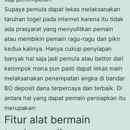
Supaya pemula dapat lekas melaksanakan
taruhan togel pada internet karena itu tidak
ada prasyarat yang menyulitkan pemain
atau membikin pemain ragu-ragu dan pikir
kedua kalinya. Hanya cukup penyiapan
banyak hal saja jadi pemula atau bettor dari
kelompok mana pun pasti dapat lekas main
melaksanakan penempatan angka di bandar
BO deposit dana terpercaya dan terbaik. Di
antara hal yang dapat pemain persiapkan itu
merupakan:
Fitur alat bermain