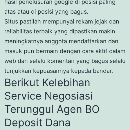
hasil penelusuran google di posisi paling
atas atau di posisi yang bagus.
Situs pastilah mempunyai rekam jejak dan
reliabilitas terbaik yang dipastikan makin
meningkatnya anggota mendaftarkan dan
masuk pun bermain dengan cara aktif dalam
web dan selalu komentari yang bagus selalu
tunjukkan kepuasannya kepada bandar.
Berikut Kelebihan
Service Negosiasi
Terunggul Agen BO
Deposit Dana