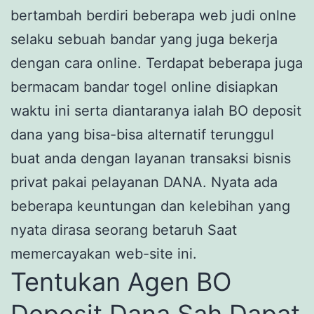
bertambah berdiri beberapa web judi onlne
selaku sebuah bandar yang juga bekerja
dengan cara online. Terdapat beberapa juga
bermacam bandar togel online disiapkan
waktu ini serta diantaranya ialah BO deposit
dana yang bisa-bisa alternatif terunggul
buat anda dengan layanan transaksi bisnis
privat pakai pelayanan DANA. Nyata ada
beberapa keuntungan dan kelebihan yang
nyata dirasa seorang betaruh Saat
memercayakan web-site ini.
Tentukan Agen BO
Deposit Dana Sah Dapat