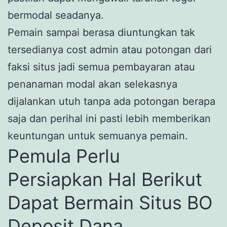
bermodal seadanya.
Pemain sampai berasa diuntungkan tak
tersedianya cost admin atau potongan dari
faksi situs jadi semua pembayaran atau
penanaman modal akan selekasnya
dijalankan utuh tanpa ada potongan berapa
saja dan perihal ini pasti lebih memberikan
keuntungan untuk semuanya pemain.
Pemula Perlu
Persiapkan Hal Berikut
Dapat Bermain Situs BO
Deposit Dana