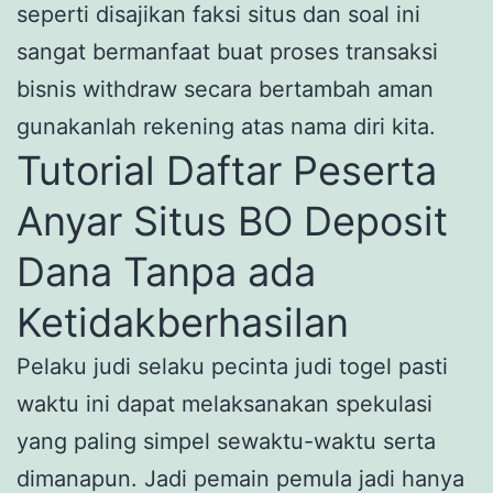
seperti disajikan faksi situs dan soal ini
sangat bermanfaat buat proses transaksi
bisnis withdraw secara bertambah aman
gunakanlah rekening atas nama diri kita.
Tutorial Daftar Peserta
Anyar Situs BO Deposit
Dana Tanpa ada
Ketidakberhasilan
Pelaku judi selaku pecinta judi togel pasti
waktu ini dapat melaksanakan spekulasi
yang paling simpel sewaktu-waktu serta
dimanapun. Jadi pemain pemula jadi hanya