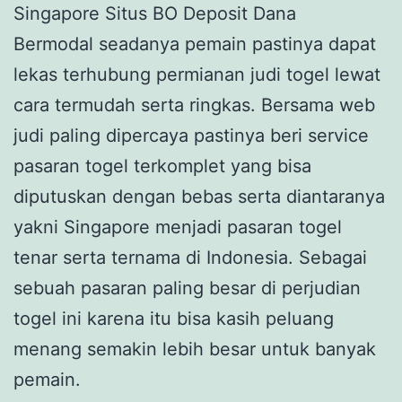
Singapore Situs BO Deposit Dana
Bermodal seadanya pemain pastinya dapat
lekas terhubung permianan judi togel lewat
cara termudah serta ringkas. Bersama web
judi paling dipercaya pastinya beri service
pasaran togel terkomplet yang bisa
diputuskan dengan bebas serta diantaranya
yakni Singapore menjadi pasaran togel
tenar serta ternama di Indonesia. Sebagai
sebuah pasaran paling besar di perjudian
togel ini karena itu bisa kasih peluang
menang semakin lebih besar untuk banyak
pemain.