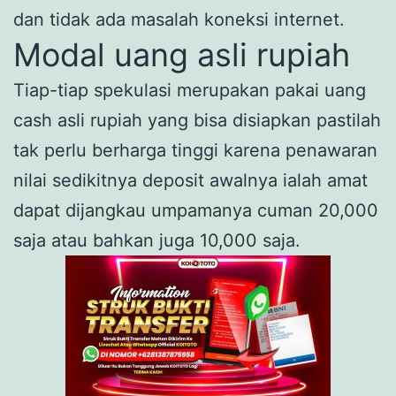
dan tidak ada masalah koneksi internet.
Modal uang asli rupiah
Tiap-tiap spekulasi merupakan pakai uang
cash asli rupiah yang bisa disiapkan pastilah
tak perlu berharga tinggi karena penawaran
nilai sedikitnya deposit awalnya ialah amat
dapat dijangkau umpamanya cuman 20,000
saja atau bahkan juga 10,000 saja.