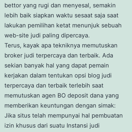
bettor yang rugi dan menyesal, semakin
lebih baik siapkan waktu sesaat saja saat
lakukan pemilihan ketat menunjuk sebuah
web-site judi paling dipercaya.
Terus, kayak apa tekniknya memutuskan
broker judi terpercaya dan terbaik. Ada
sekian banyak hal yang dapat pemain
kerjakan dalam tentukan opsi blog judi
terpercaya dan terbaik terlebih saat
memutuskan agen BO deposit dana yang
memberikan keuntungan dengan simak:
Jika situs telah mempunyai hal pembuatan
izin khusus dari suatu Instansi judi