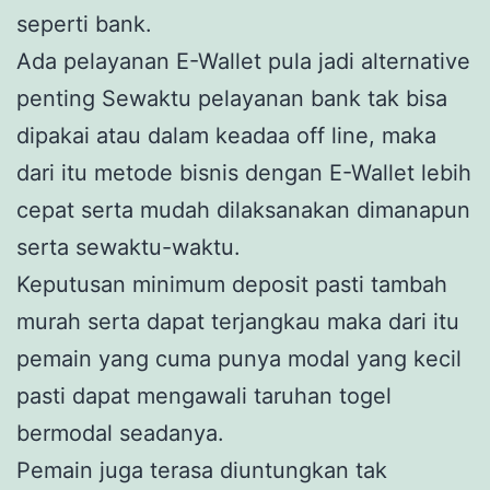
seperti bank.
Ada pelayanan E-Wallet pula jadi alternative
penting Sewaktu pelayanan bank tak bisa
dipakai atau dalam keadaa off line, maka
dari itu metode bisnis dengan E-Wallet lebih
cepat serta mudah dilaksanakan dimanapun
serta sewaktu-waktu.
Keputusan minimum deposit pasti tambah
murah serta dapat terjangkau maka dari itu
pemain yang cuma punya modal yang kecil
pasti dapat mengawali taruhan togel
bermodal seadanya.
Pemain juga terasa diuntungkan tak