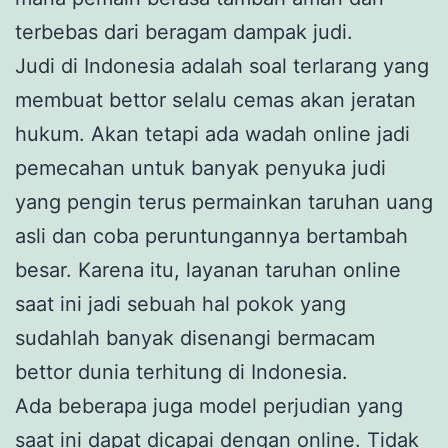
terbebas dari beragam dampak judi.
Judi di Indonesia adalah soal terlarang yang
membuat bettor selalu cemas akan jeratan
hukum. Akan tetapi ada wadah online jadi
pemecahan untuk banyak penyuka judi
yang pengin terus permainkan taruhan uang
asli dan coba peruntungannya bertambah
besar. Karena itu, layanan taruhan online
saat ini jadi sebuah hal pokok yang
sudahlah banyak disenangi bermacam
bettor dunia terhitung di Indonesia.
Ada beberapa juga model perjudian yang
saat ini dapat dicapai dengan online. Tidak