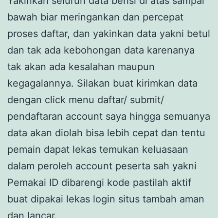
Yakinkan seluruh data berisi di atas sampai
bawah biar meringankan dan percepat
proses daftar, dan yakinkan data yakni betul
dan tak ada kebohongan data karenanya
tak akan ada kesalahan maupun
kegagalannya. Silakan buat kirimkan data
dengan click menu daftar/ submit/
pendaftaran account saya hingga semuanya
data akan diolah bisa lebih cepat dan tentu
pemain dapat lekas temukan keluasaan
dalam peroleh account peserta sah yakni
Pemakai ID dibarengi kode pastilah aktif
buat dipakai lekas login situs tambah aman
dan lancar.