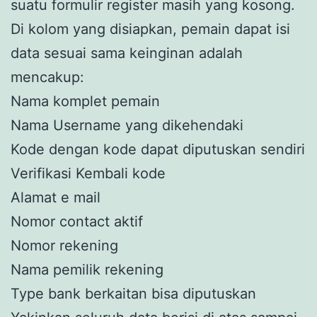
suatu formulir register masih yang kosong.
Di kolom yang disiapkan, pemain dapat isi
data sesuai sama keinginan adalah
mencakup:
Nama komplet pemain
Nama Username yang dikehendaki
Kode dengan kode dapat diputuskan sendiri
Verifikasi Kembali kode
Alamat e mail
Nomor contact aktif
Nomor rekening
Nama pemilik rekening
Type bank berkaitan bisa diputuskan