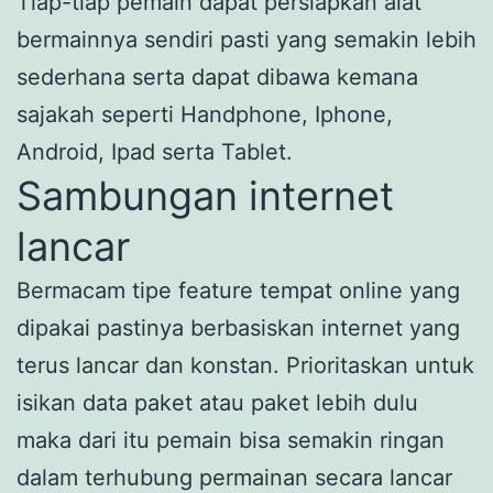
Tiap-tiap pemain dapat persiapkan alat
bermainnya sendiri pasti yang semakin lebih
sederhana serta dapat dibawa kemana
sajakah seperti Handphone, Iphone,
Android, Ipad serta Tablet.
Sambungan internet
lancar
Bermacam tipe feature tempat online yang
dipakai pastinya berbasiskan internet yang
terus lancar dan konstan. Prioritaskan untuk
isikan data paket atau paket lebih dulu
maka dari itu pemain bisa semakin ringan
dalam terhubung permainan secara lancar