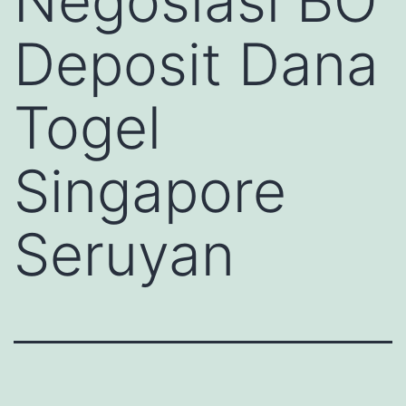
Negosiasi BO
Deposit Dana
Togel
Singapore
Seruyan