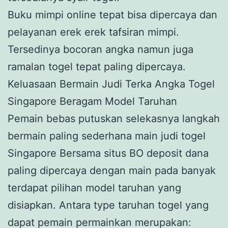
Buku mimpi online tepat bisa dipercaya dan
pelayanan erek erek tafsiran mimpi.
Tersedinya bocoran angka namun juga
ramalan togel tepat paling dipercaya.
Keluasaan Bermain Judi Terka Angka Togel
Singapore Beragam Model Taruhan
Pemain bebas putuskan selekasnya langkah
bermain paling sederhana main judi togel
Singapore Bersama situs BO deposit dana
paling dipercaya dengan main pada banyak
terdapat pilihan model taruhan yang
disiapkan. Antara type taruhan togel yang
dapat pemain permainkan merupakan: