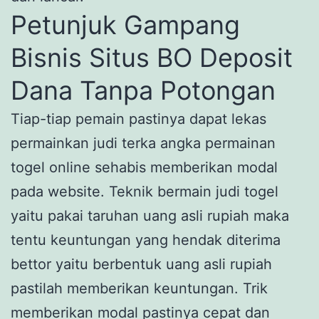
Petunjuk Gampang
Bisnis Situs BO Deposit
Dana Tanpa Potongan
Tiap-tiap pemain pastinya dapat lekas
permainkan judi terka angka permainan
togel online sehabis memberikan modal
pada website. Teknik bermain judi togel
yaitu pakai taruhan uang asli rupiah maka
tentu keuntungan yang hendak diterima
bettor yaitu berbentuk uang asli rupiah
pastilah memberikan keuntungan. Trik
memberikan modal pastinya cepat dan