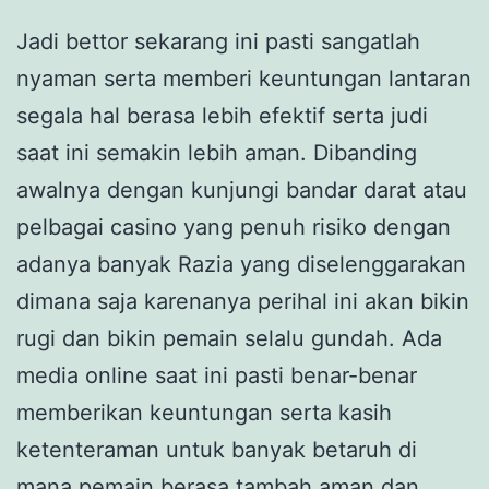
Jadi bettor sekarang ini pasti sangatlah
nyaman serta memberi keuntungan lantaran
segala hal berasa lebih efektif serta judi
saat ini semakin lebih aman. Dibanding
awalnya dengan kunjungi bandar darat atau
pelbagai casino yang penuh risiko dengan
adanya banyak Razia yang diselenggarakan
dimana saja karenanya perihal ini akan bikin
rugi dan bikin pemain selalu gundah. Ada
media online saat ini pasti benar-benar
memberikan keuntungan serta kasih
ketenteraman untuk banyak betaruh di
mana pemain berasa tambah aman dan