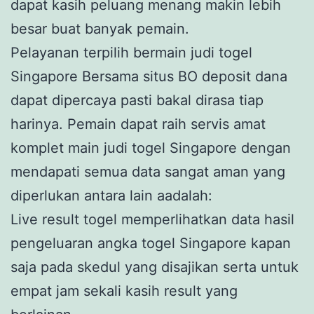
dapat kasih peluang menang makin lebih
besar buat banyak pemain.
Pelayanan terpilih bermain judi togel
Singapore Bersama situs BO deposit dana
dapat dipercaya pasti bakal dirasa tiap
harinya. Pemain dapat raih servis amat
komplet main judi togel Singapore dengan
mendapati semua data sangat aman yang
diperlukan antara lain aadalah:
Live result togel memperlihatkan data hasil
pengeluaran angka togel Singapore kapan
saja pada skedul yang disajikan serta untuk
empat jam sekali kasih result yang