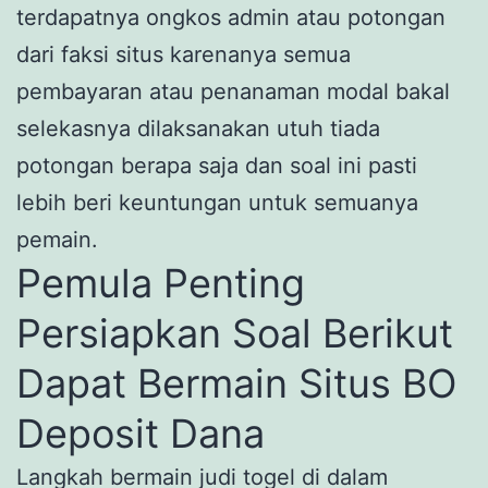
terdapatnya ongkos admin atau potongan
dari faksi situs karenanya semua
pembayaran atau penanaman modal bakal
selekasnya dilaksanakan utuh tiada
potongan berapa saja dan soal ini pasti
lebih beri keuntungan untuk semuanya
pemain.
Pemula Penting
Persiapkan Soal Berikut
Dapat Bermain Situs BO
Deposit Dana
Langkah bermain judi togel di dalam