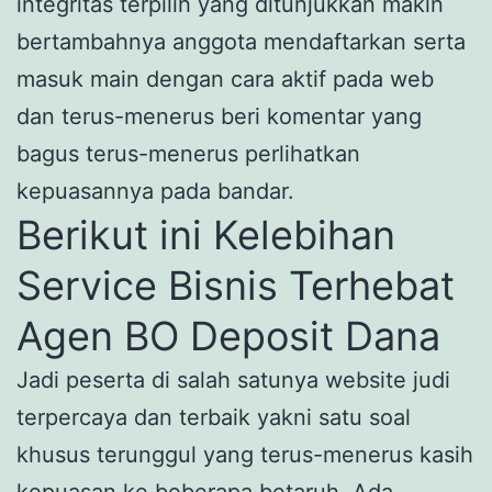
integritas terpilih yang ditunjukkan makin
bertambahnya anggota mendaftarkan serta
masuk main dengan cara aktif pada web
dan terus-menerus beri komentar yang
bagus terus-menerus perlihatkan
kepuasannya pada bandar.
Berikut ini Kelebihan
Service Bisnis Terhebat
Agen BO Deposit Dana
Jadi peserta di salah satunya website judi
terpercaya dan terbaik yakni satu soal
khusus terunggul yang terus-menerus kasih
kepuasan ke beberapa betaruh. Ada