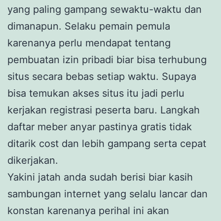
yang paling gampang sewaktu-waktu dan
dimanapun. Selaku pemain pemula
karenanya perlu mendapat tentang
pembuatan izin pribadi biar bisa terhubung
situs secara bebas setiap waktu. Supaya
bisa temukan akses situs itu jadi perlu
kerjakan registrasi peserta baru. Langkah
daftar meber anyar pastinya gratis tidak
ditarik cost dan lebih gampang serta cepat
dikerjakan.
Yakini jatah anda sudah berisi biar kasih
sambungan internet yang selalu lancar dan
konstan karenanya perihal ini akan