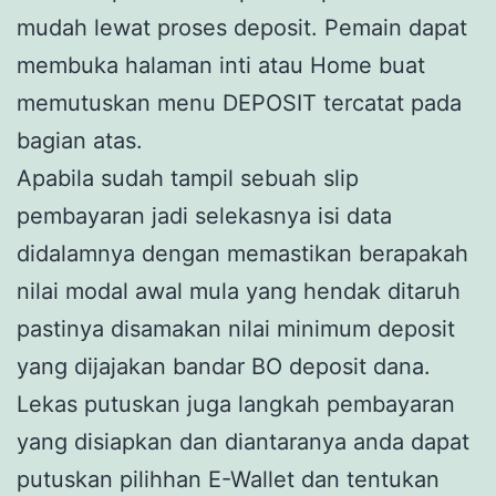
mudah lewat proses deposit. Pemain dapat
membuka halaman inti atau Home buat
memutuskan menu DEPOSIT tercatat pada
bagian atas.
Apabila sudah tampil sebuah slip
pembayaran jadi selekasnya isi data
didalamnya dengan memastikan berapakah
nilai modal awal mula yang hendak ditaruh
pastinya disamakan nilai minimum deposit
yang dijajakan bandar BO deposit dana.
Lekas putuskan juga langkah pembayaran
yang disiapkan dan diantaranya anda dapat
putuskan pilihhan E-Wallet dan tentukan