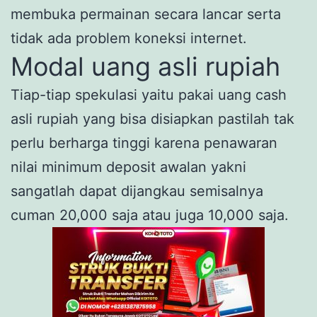
membuka permainan secara lancar serta
tidak ada problem koneksi internet.
Modal uang asli rupiah
Tiap-tiap spekulasi yaitu pakai uang cash
asli rupiah yang bisa disiapkan pastilah tak
perlu berharga tinggi karena penawaran
nilai minimum deposit awalan yakni
sangatlah dapat dijangkau semisalnya
cuman 20,000 saja atau juga 10,000 saja.