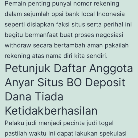
Pemain penting punyai nomor rekening
dalam sejumlah opsi bank local Indonesia
seperti disiapkan faksi situs serta perihal ini
begitu bermanfaat buat proses negosiasi
withdraw secara bertambah aman pakailah
rekening atas nama diri kita sendiri.
Petunjuk Daftar Anggota
Anyar Situs BO Deposit
Dana Tiada
Ketidakberhasilan
Pelaku judi menjadi pecinta judi togel
pastilah waktu ini dapat lakukan spekulasi