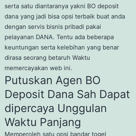
serta satu diantaranya yakni BO deposit
dana yang jadi bisa opsi terbaik buat anda
dengan servis bisnis pribadi pakai
pelayanan DANA. Tentu ada beberapa
keuntungan serta kelebihan yang benar
dirasa seorang betaruh Waktu
memercayakan web ini.
Putuskan Agen BO
Deposit Dana Sah Dapat
dipercaya Unggulan
Waktu Panjang
Memperoleh satu opsi bandar togel