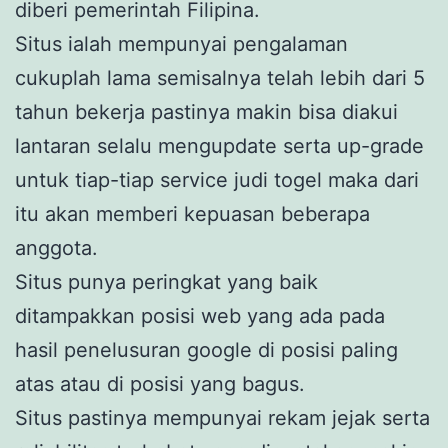
diberi pemerintah Filipina.
Situs ialah mempunyai pengalaman
cukuplah lama semisalnya telah lebih dari 5
tahun bekerja pastinya makin bisa diakui
lantaran selalu mengupdate serta up-grade
untuk tiap-tiap service judi togel maka dari
itu akan memberi kepuasan beberapa
anggota.
Situs punya peringkat yang baik
ditampakkan posisi web yang ada pada
hasil penelusuran google di posisi paling
atas atau di posisi yang bagus.
Situs pastinya mempunyai rekam jejak serta