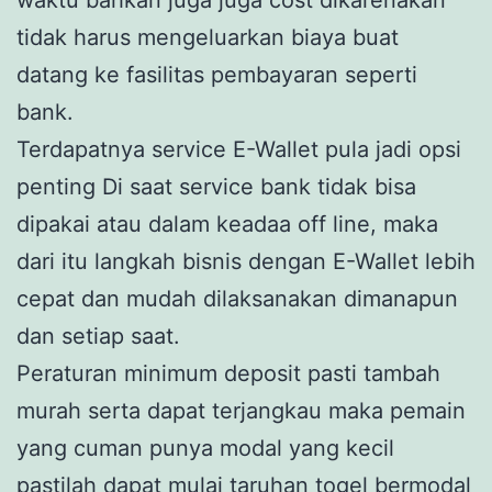
tidak harus mengeluarkan biaya buat
datang ke fasilitas pembayaran seperti
bank.
Terdapatnya service E-Wallet pula jadi opsi
penting Di saat service bank tidak bisa
dipakai atau dalam keadaa off line, maka
dari itu langkah bisnis dengan E-Wallet lebih
cepat dan mudah dilaksanakan dimanapun
dan setiap saat.
Peraturan minimum deposit pasti tambah
murah serta dapat terjangkau maka pemain
yang cuman punya modal yang kecil
pastilah dapat mulai taruhan togel bermodal