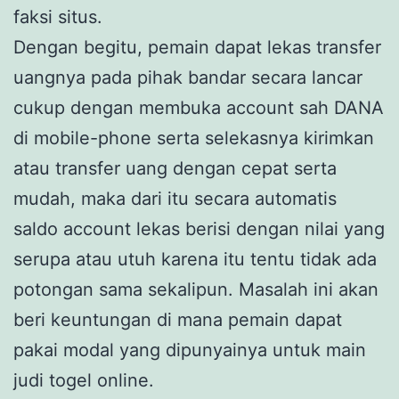
faksi situs.
Dengan begitu, pemain dapat lekas transfer
uangnya pada pihak bandar secara lancar
cukup dengan membuka account sah DANA
di mobile-phone serta selekasnya kirimkan
atau transfer uang dengan cepat serta
mudah, maka dari itu secara automatis
saldo account lekas berisi dengan nilai yang
serupa atau utuh karena itu tentu tidak ada
potongan sama sekalipun. Masalah ini akan
beri keuntungan di mana pemain dapat
pakai modal yang dipunyainya untuk main
judi togel online.