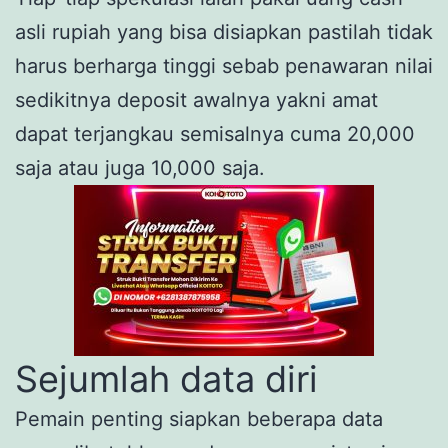
asli rupiah yang bisa disiapkan pastilah tidak
harus berharga tinggi sebab penawaran nilai
sedikitnya deposit awalnya yakni amat
dapat terjangkau semisalnya cuma 20,000
saja atau juga 10,000 saja.
Sejumlah data diri
Pemain penting siapkan beberapa data