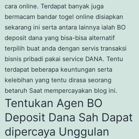
cara online. Terdapat banyak juga
bermacam bandar togel online disiapkan
sekarang ini serta antara lainnya ialah BO
deposit dana yang bisa-bisa alternatif
terpilih buat anda dengan servis transaksi
bisnis pribadi pakai service DANA. Tentu
terdapat beberapa keuntungan serta
kelebihan yang tentu dirasa seorang
betaruh Saat mempercayakan blog ini.
Tentukan Agen BO
Deposit Dana Sah Dapat
dipercaya Unggulan