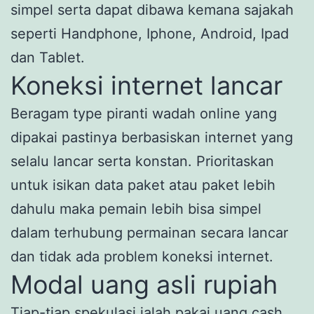
simpel serta dapat dibawa kemana sajakah
seperti Handphone, Iphone, Android, Ipad
dan Tablet.
Koneksi internet lancar
Beragam type piranti wadah online yang
dipakai pastinya berbasiskan internet yang
selalu lancar serta konstan. Prioritaskan
untuk isikan data paket atau paket lebih
dahulu maka pemain lebih bisa simpel
dalam terhubung permainan secara lancar
dan tidak ada problem koneksi internet.
Modal uang asli rupiah
Tiap-tiap spekulasi ialah pakai uang cash