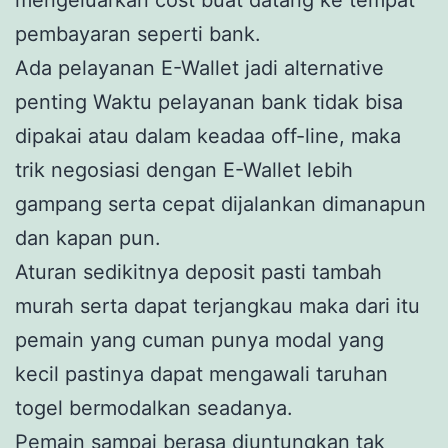
pembayaran seperti bank.
Ada pelayanan E-Wallet jadi alternative
penting Waktu pelayanan bank tidak bisa
dipakai atau dalam keadaa off-line, maka
trik negosiasi dengan E-Wallet lebih
gampang serta cepat dijalankan dimanapun
dan kapan pun.
Aturan sedikitnya deposit pasti tambah
murah serta dapat terjangkau maka dari itu
pemain yang cuman punya modal yang
kecil pastinya dapat mengawali taruhan
togel bermodalkan seadanya.
Pemain sampai berasa diuntungkan tak