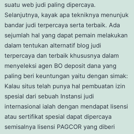
suatu web judi paling dipercaya.
Selanjutnya, kayak apa tekniknya menunjuk
bandar judi terpercaya serta terbaik. Ada
sejumlah hal yang dapat pemain melakukan
dalam tentukan alternatif blog judi
terpercaya dan terbaik khususnya dalam
menyeleksi agen BO deposit dana yang
paling beri keuntungan yaitu dengan simak:
Kalau situs telah punya hal pembuatan izin
spesial dari sebuah Instansi judi
internasional ialah dengan mendapat lisensi
atau sertifikat spesial dapat dipercaya
semisalnya lisensi PAGCOR yang diberi