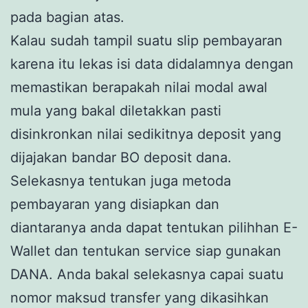
pada bagian atas.
Kalau sudah tampil suatu slip pembayaran
karena itu lekas isi data didalamnya dengan
memastikan berapakah nilai modal awal
mula yang bakal diletakkan pasti
disinkronkan nilai sedikitnya deposit yang
dijajakan bandar BO deposit dana.
Selekasnya tentukan juga metoda
pembayaran yang disiapkan dan
diantaranya anda dapat tentukan pilihhan E-
Wallet dan tentukan service siap gunakan
DANA. Anda bakal selekasnya capai suatu
nomor maksud transfer yang dikasihkan