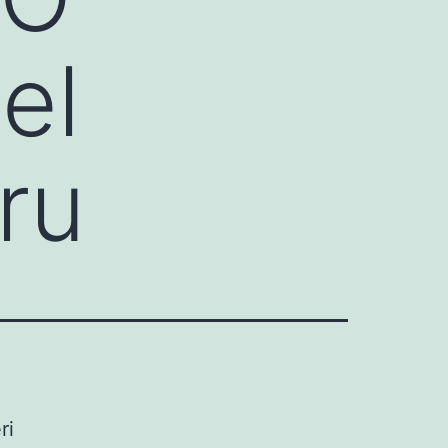
el
ru
ri