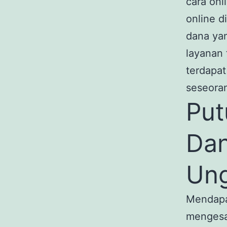
cara onl
online d
dana yan
layanan 
terdapat
seseoran
Put
Dan
Ung
Mendapat
mengesa