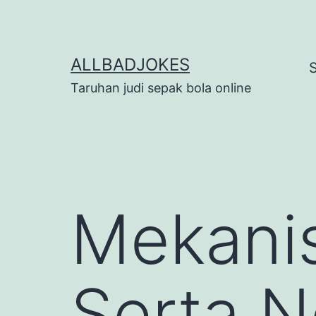
Skip
to
content
ALLBADJOKES
S
Taruhan judi sepak bola online
Mekanis
Serta N