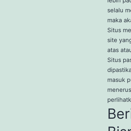
lebih pa
selalu m
maka ak
Situs me
site yan
atas ata
Situs pa
dipasti
masuk pu
menerus
perliha
Ber