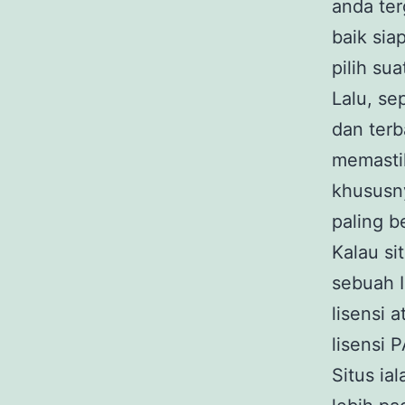
anda ter
baik sia
pilih su
Lalu, se
dan terb
memastik
khususn
paling b
Kalau si
sebuah I
lisensi 
lisensi 
Situs ia