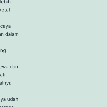
lebih
ketat
rcaya
an dalam
ang
ewa dari
ati
salnya
nya udah