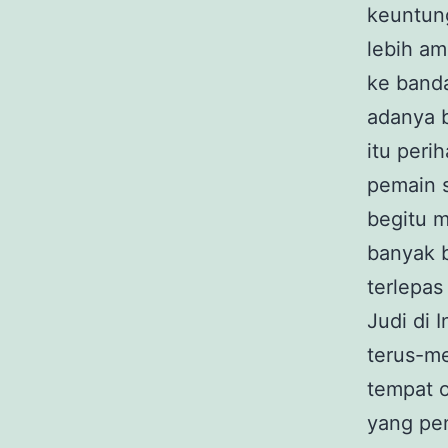
keuntung
lebih a
ke band
adanya 
itu peri
pemain s
begitu 
banyak 
terlepas 
Judi di 
terus-m
tempat o
yang pen