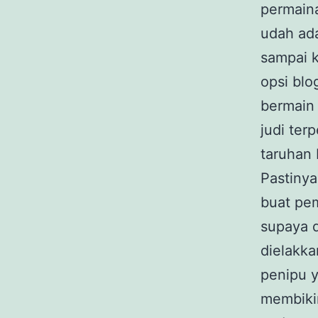
permaina
udah ada
sampai k
opsi blo
bermain 
judi ter
taruhan 
Pastinya
buat pem
supaya d
dielakka
penipu 
membikin