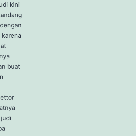
di kini
tandang
 dengan
 karena
uat
inya
an buat
an
ettor
atnya
judi
ba