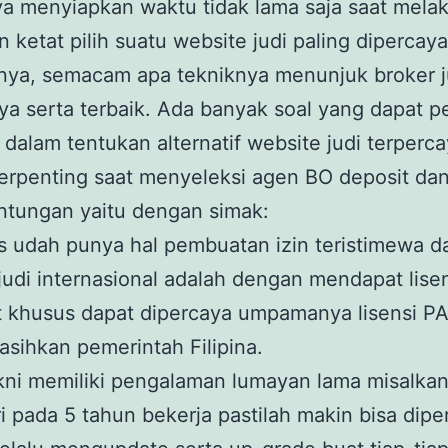
a menyiapkan waktu tidak lama saja saat mela
n ketat pilih suatu website judi paling dipercaya
nya, semacam apa tekniknya menunjuk broker j
ya serta terbaik. Ada banyak soal yang dapat 
 dalam tentukan alternatif website judi terperca
terpenting saat menyeleksi agen BO deposit da
ntungan yaitu dengan simak:
us udah punya hal pembuatan izin teristimewa da
 judi internasional adalah dengan mendapat lise
at khusus dapat dipercaya umpamanya lisensi 
asihkan pemerintah Filipina.
kni memiliki pengalaman lumayan lama misalkan
ri pada 5 tahun bekerja pastilah makin bisa dipe