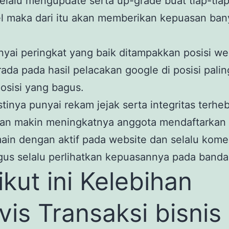
elalu mengupdate serta up-grade buat tiap-tia
el maka dari itu akan memberikan kepuasan ba
.
nyai peringkat yang baik ditampakkan posisi we
ada pada hasil pelacakan google di posisi palin
posisi yang bagus.
stinya punyai rekam jejak serta integritas terhe
kan makin meningkatnya anggota mendaftarkan 
in dengan aktif pada website dan selalu kome
us selalu perlihatkan kepuasannya pada banda
ikut ini Kelebihan
vis Transaksi bisnis