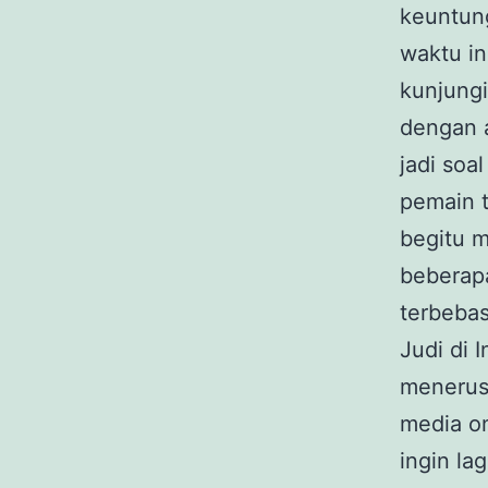
keuntung
waktu in
kunjungi
dengan 
jadi soa
pemain t
begitu 
beberap
terbebas
Judi di 
menerus 
media on
ingin la