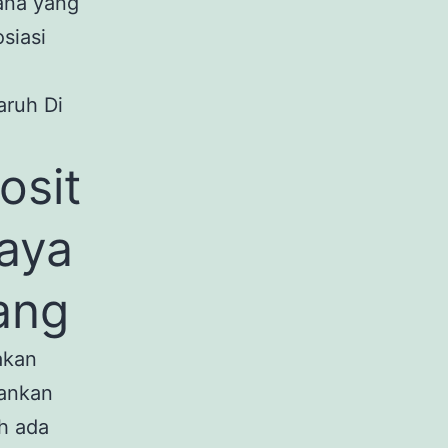
dana yang
osiasi
aruh Di
osit
caya
ang
akan
lankan
ah ada