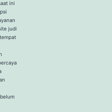
aat ini
psi
layanan
ite judi
 tempat
h
percaya
a
dan
ebelum