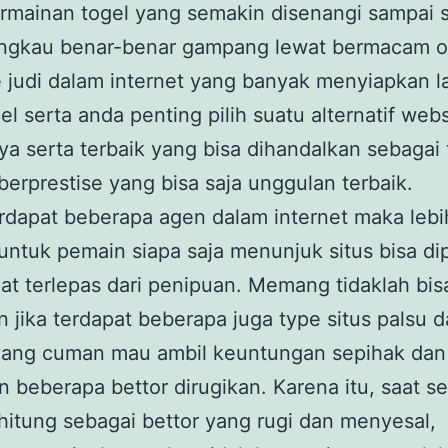
rmainan togel yang semakin disenangi sampai s
jangkau benar-benar gampang lewat bermacam o
 judi dalam internet yang banyak menyiapkan 
el serta anda penting pilih suatu alternatif webs
ya serta terbaik yang bisa dihandalkan sebagai
berprestise yang bisa saja unggulan terbaik.
rdapat beberapa agen dalam internet maka lebi
untuk pemain siapa saja menunjuk situs bisa di
at terlepas dari penipuan. Memang tidaklah bis
n jika terdapat beberapa juga type situs palsu 
yang cuman mau ambil keuntungan sepihak dan
 beberapa bettor dirugikan. Karena itu, saat s
hitung sebagai bettor yang rugi dan menyesal,