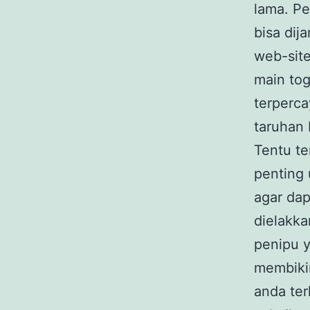
lama. Pe
bisa di
web-site
main tog
terperca
taruhan 
Tentu te
penting 
agar dap
dielakka
penipu 
membikin
anda ter