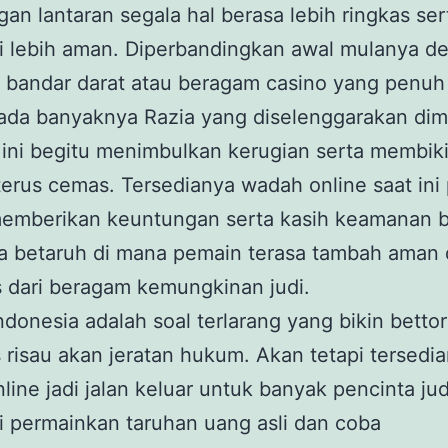
an lantaran segala hal berasa lebih ringkas sert
i lebih aman. Diperbandingkan awal mulanya d
 bandar darat atau beragam casino yang penuh
ada banyaknya Razia yang diselenggarakan dim
l ini begitu menimbulkan kerugian serta membik
erus cemas. Tersedianya wadah online saat ini 
memberikan keuntungan serta kasih keamanan 
a betaruh di mana pemain terasa tambah aman
 dari beragam kemungkinan judi.
Indonesia adalah soal terlarang yang bikin bettor
risau akan jeratan hukum. Akan tetapi tersedi
line jadi jalan keluar untuk banyak pencinta ju
gi permainkan taruhan uang asli dan coba