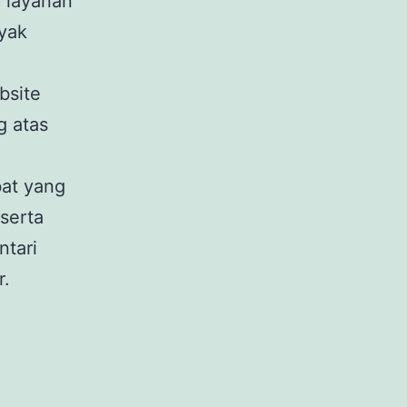
p layanan
nyak
bsite
g atas
bat yang
serta
ntari
r.