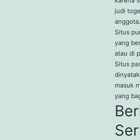
karena s
judi tog
anggota
Situs pu
yang ber
atau di 
Situs pa
dinyata
masuk ma
yang bag
Ber
Ser