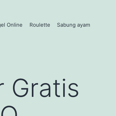
el Online
Roulette
Sabung ayam
 Gratis
BO