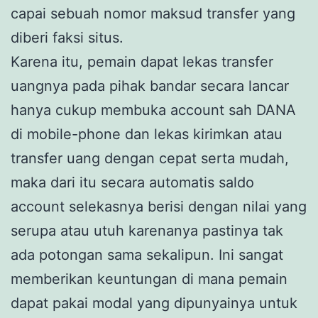
capai sebuah nomor maksud transfer yang
diberi faksi situs.
Karena itu, pemain dapat lekas transfer
uangnya pada pihak bandar secara lancar
hanya cukup membuka account sah DANA
di mobile-phone dan lekas kirimkan atau
transfer uang dengan cepat serta mudah,
maka dari itu secara automatis saldo
account selekasnya berisi dengan nilai yang
serupa atau utuh karenanya pastinya tak
ada potongan sama sekalipun. Ini sangat
memberikan keuntungan di mana pemain
dapat pakai modal yang dipunyainya untuk