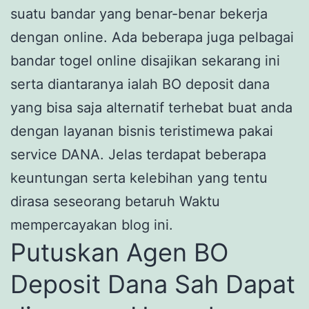
suatu bandar yang benar-benar bekerja
dengan online. Ada beberapa juga pelbagai
bandar togel online disajikan sekarang ini
serta diantaranya ialah BO deposit dana
yang bisa saja alternatif terhebat buat anda
dengan layanan bisnis teristimewa pakai
service DANA. Jelas terdapat beberapa
keuntungan serta kelebihan yang tentu
dirasa seseorang betaruh Waktu
mempercayakan blog ini.
Putuskan Agen BO
Deposit Dana Sah Dapat