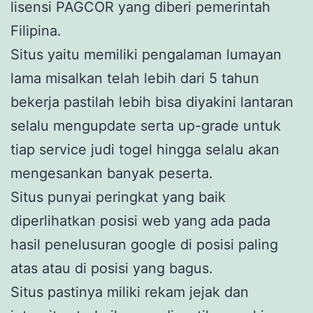
lisensi PAGCOR yang diberi pemerintah
Filipina.
Situs yaitu memiliki pengalaman lumayan
lama misalkan telah lebih dari 5 tahun
bekerja pastilah lebih bisa diyakini lantaran
selalu mengupdate serta up-grade untuk
tiap service judi togel hingga selalu akan
mengesankan banyak peserta.
Situs punyai peringkat yang baik
diperlihatkan posisi web yang ada pada
hasil penelusuran google di posisi paling
atas atau di posisi yang bagus.
Situs pastinya miliki rekam jejak dan