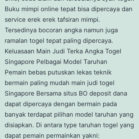
Buku mimpi online tepat bisa dipercaya dan
service erek erek tafsiran mimpi.
Tersedinya bocoran angka namun juga
ramalan togel tepat paling dipercaya.
Keluasaan Main Judi Terka Angka Togel
Singapore Pelbagai Model Taruhan
Pemain bebas putuskan lekas teknik
bermain paling mudah main judi togel
Singapore Bersama situs BO deposit dana
dapat dipercaya dengan bermain pada
banyak terdapat pilihan model taruhan yang
disiapkan. Di antara type taruhan togel yang
dapat pemain permainkan yakni: