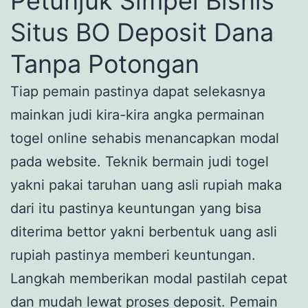
Petunjuk Simpel Bisnis
Situs BO Deposit Dana
Tanpa Potongan
Tiap pemain pastinya dapat selekasnya
mainkan judi kira-kira angka permainan
togel online sehabis menancapkan modal
pada website. Teknik bermain judi togel
yakni pakai taruhan uang asli rupiah maka
dari itu pastinya keuntungan yang bisa
diterima bettor yakni berbentuk uang asli
rupiah pastinya memberi keuntungan.
Langkah memberikan modal pastilah cepat
dan mudah lewat proses deposit. Pemain