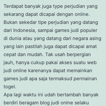
Terdapat banyak juga type perjudian yang
sekarang dapat dicapai dengan online.
Bukan sekedar tipe perjudian yang datang
dari Indonesia, sampai games judi populer
di dunia atau yang datang dari negara asing
yang lain pastilah juga dapat dicapai amat
cepat dan mudah. Tak usah berpergian
jauh, hanya cukup pakai akses suatu web
judi online karenanya dapat memainkan
games judi apa saja termaksud permainan
togel.
Apa lagi waktu ini udah bertambah banyak
berdiri beragam blog judi onlne selaku