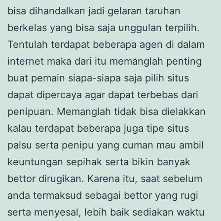
bisa dihandalkan jadi gelaran taruhan
berkelas yang bisa saja unggulan terpilih.
Tentulah terdapat beberapa agen di dalam
internet maka dari itu memanglah penting
buat pemain siapa-siapa saja pilih situs
dapat dipercaya agar dapat terbebas dari
penipuan. Memanglah tidak bisa dielakkan
kalau terdapat beberapa juga tipe situs
palsu serta penipu yang cuman mau ambil
keuntungan sepihak serta bikin banyak
bettor dirugikan. Karena itu, saat sebelum
anda termaksud sebagai bettor yang rugi
serta menyesal, lebih baik sediakan waktu