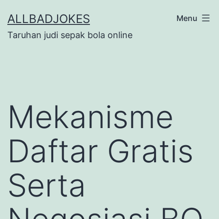
Skip
ALLBADJOKES
Menu
to
Taruhan judi sepak bola online
content
Mekanisme
Daftar Gratis
Serta