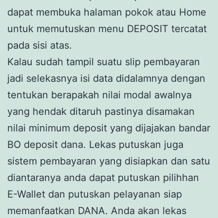
dapat membuka halaman pokok atau Home
untuk memutuskan menu DEPOSIT tercatat
pada sisi atas.
Kalau sudah tampil suatu slip pembayaran
jadi selekasnya isi data didalamnya dengan
tentukan berapakah nilai modal awalnya
yang hendak ditaruh pastinya disamakan
nilai minimum deposit yang dijajakan bandar
BO deposit dana. Lekas putuskan juga
sistem pembayaran yang disiapkan dan satu
diantaranya anda dapat putuskan pilihhan
E-Wallet dan putuskan pelayanan siap
memanfaatkan DANA. Anda akan lekas