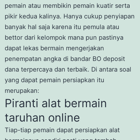
pemain atau membikin pemain kuatir serta
pikir kedua kalinya. Hanya cukup penyiapan
banyak hal saja karena itu pemula atau
bettor dari kelompok mana pun pastinya
dapat lekas bermain mengerjakan
penempatan angka di bandar BO deposit
dana terpercaya dan terbaik. Di antara soal
yang dapat pemain persiapkan itu
merupakan:
Piranti alat bermain
taruhan online
Tiap-tiap pemain dapat persiapkan alat