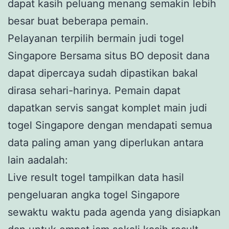
dapat kasih peluang menang semakin lebih
besar buat beberapa pemain.
Pelayanan terpilih bermain judi togel
Singapore Bersama situs BO deposit dana
dapat dipercaya sudah dipastikan bakal
dirasa sehari-harinya. Pemain dapat
dapatkan servis sangat komplet main judi
togel Singapore dengan mendapati semua
data paling aman yang diperlukan antara
lain aadalah:
Live result togel tampilkan data hasil
pengeluaran angka togel Singapore
sewaktu waktu pada agenda yang disiapkan