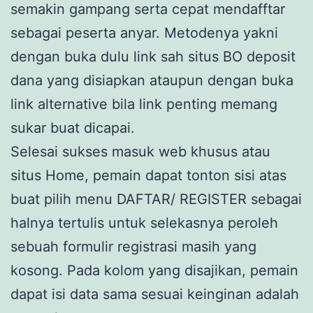
semakin gampang serta cepat mendafftar
sebagai peserta anyar. Metodenya yakni
dengan buka dulu link sah situs BO deposit
dana yang disiapkan ataupun dengan buka
link alternative bila link penting memang
sukar buat dicapai.
Selesai sukses masuk web khusus atau
situs Home, pemain dapat tonton sisi atas
buat pilih menu DAFTAR/ REGISTER sebagai
halnya tertulis untuk selekasnya peroleh
sebuah formulir registrasi masih yang
kosong. Pada kolom yang disajikan, pemain
dapat isi data sama sesuai keinginan adalah