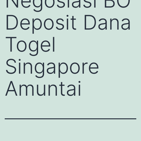
Negosiasi BO
Deposit Dana
Togel
Singapore
Amuntai