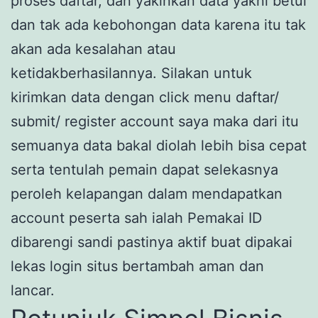
proses daftar, dan yakinkan data yakni betul
dan tak ada kebohongan data karena itu tak
akan ada kesalahan atau
ketidakberhasilannya. Silakan untuk
kirimkan data dengan click menu daftar/
submit/ register account saya maka dari itu
semuanya data bakal diolah lebih bisa cepat
serta tentulah pemain dapat selekasnya
peroleh kelapangan dalam mendapatkan
account peserta sah ialah Pemakai ID
dibarengi sandi pastinya aktif buat dipakai
lekas login situs bertambah aman dan
lancar.