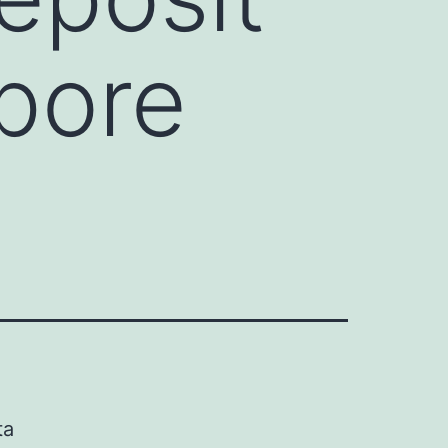
pore
ta