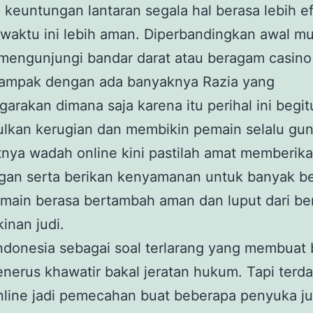
keuntungan lantaran segala hal berasa lebih ef
 waktu ini lebih aman. Diperbandingkan awal m
mengunjungi bandar darat atau beragam casino
ampak dengan ada banyaknya Razia yang
garakan dimana saja karena itu perihal ini begit
lkan kerugian dan membikin pemain selalu gu
nya wadah online kini pastilah amat memberik
gan serta berikan kenyamanan untuk banyak be
main berasa bertambah aman dan luput dari b
inan judi.
Indonesia sebagai soal terlarang yang membuat 
nerus khawatir bakal jeratan hukum. Tapi terd
nline jadi pemecahan buat beberapa penyuka ju