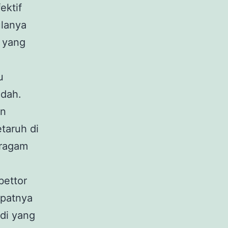
ektif
ulanya
 yang
u
ndah.
an
taruh di
eragam
bettor
apatnya
di yang