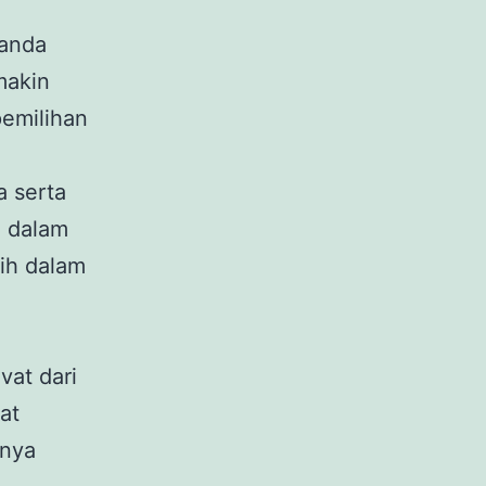
 anda
makin
pemilihan
a serta
n dalam
bih dalam
vat dari
at
lnya