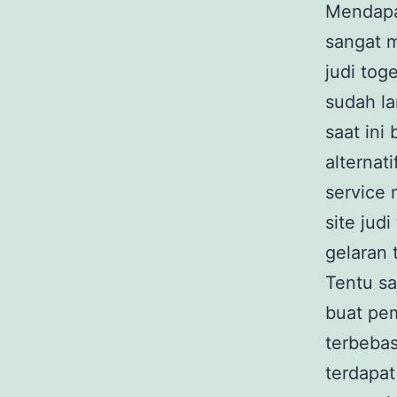
Mendapat
sangat 
judi tog
sudah l
saat ini
alternat
service 
site jud
gelaran 
Tentu sa
buat pem
terbebas
terdapat