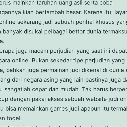
erus mainkan taruhan uang asli serta coba
gannya kian bertambah besar. Karena itu, laya
online sekarang jadi sebuah perihal khusus yan
 banyak disukai pelbagai bettor dunia termaksu
a.
rapa juga macam perjudian yang saat ini dapat
ara online. Bukan sekedar tipe perjudian yang a
a, bahkan juga permainan judi dikenal di dunia 
ang dari negara asing yang lain pastinya juga d
u sangatlah cepat dan mudah. Tak harus berpe
kup dengan pakai akses sebuah website judi on
tu bisa memainkan games judi apapun itu term
n togel.