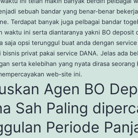
 waktu ini telah makin banyak berdiri pelbagai w
enjadi sebuah bandar yang benar-benar bekerj
ine. Terdapat banyak juga pelbagai bandar togel
n waktu ini serta diantaranya yakni BO deposit
a saja opsi terunggul buat anda dengan service
i bisnis privat pakai service DANA. Jelas ada b
an serta kelebihan yang nyata dirasa seorang 
mempercayakan web-site ini.
uskan Agen BO Dep
a Sah Paling diper
gulan Periode Panj