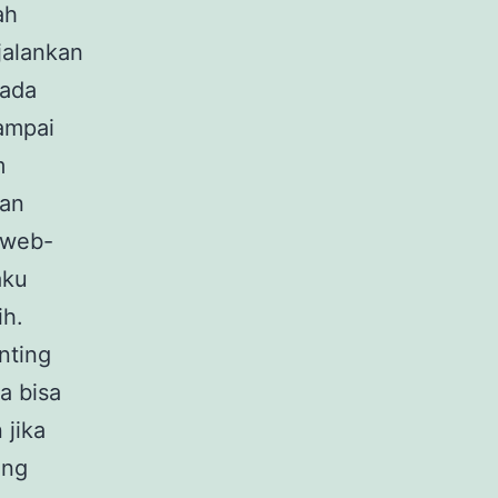
ah
jalankan
 ada
ampai
m
kan
 web-
aku
ih.
nting
a bisa
 jika
ang