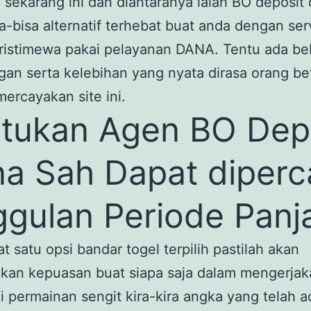
n sekarang ini dan diantaranya ialah BO deposit
a-bisa alternatif terhebat buat anda dengan ser
eristimewa pakai pelayanan DANA. Tentu ada b
an serta kelebihan yang nyata dirasa orang be
ercayakan site ini.
tukan Agen BO Dep
a Sah Dapat diperc
gulan Periode Panj
 satu opsi bandar togel terpilih pastilah akan
kan kepuasan buat siapa saja dalam mengerjaka
di permainan sengit kira-kira angka yang telah a