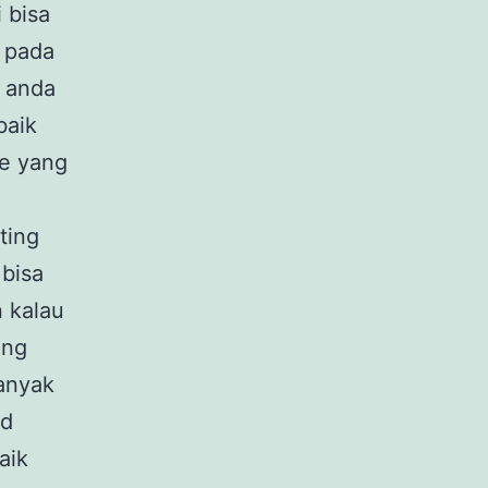
 bisa
i pada
a anda
baik
se yang
ting
 bisa
n kalau
ang
anyak
ud
aik