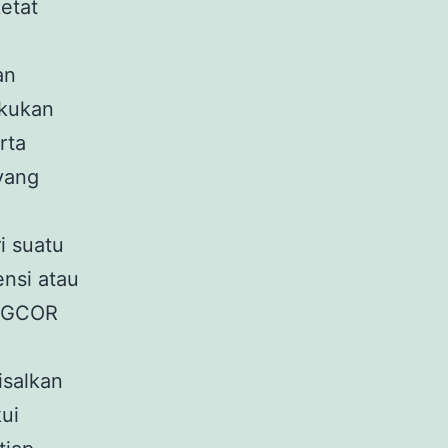
etat
an
akukan
rta
yang
i suatu
ensi atau
PAGCOR
isalkan
kui