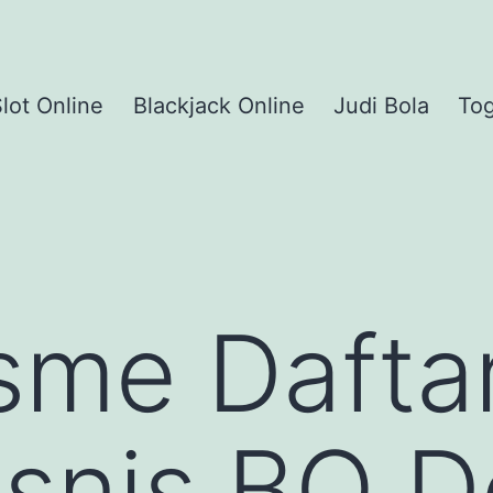
lot Online
Blackjack Online
Judi Bola
Tog
me Daftar
isnis BO D