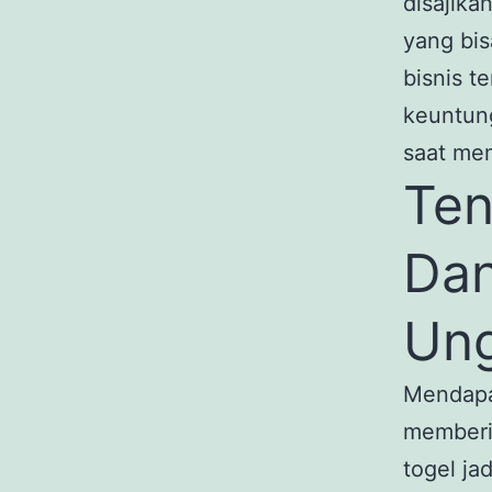
disajika
yang bis
bisnis t
keuntung
saat mem
Ten
Dan
Ung
Mendapat
memberi
togel ja