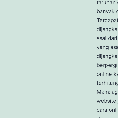
taruhan 
banyak d
Terdapat
dijangk
asal dar
yang asa
dijangka
berpergi
online 
terhitun
Manalagi
website 
cara onl