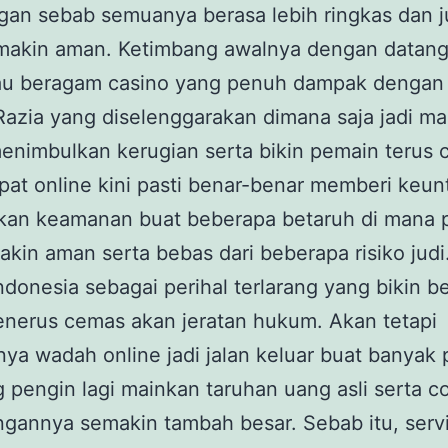
an sebab semuanya berasa lebih ringkas dan j
 makin aman. Ketimbang awalnya dengan datang
tau beragam casino yang penuh dampak dengan
azia yang diselenggarakan dimana saja jadi mas
enimbulkan kerugian serta bikin pemain terus 
at online kini pasti benar-benar memberi keu
ikan keamanan buat beberapa betaruh di mana 
akin aman serta bebas dari beberapa risiko judi
Indonesia sebagai perihal terlarang yang bikin be
enerus cemas akan jeratan hukum. Akan tetapi
nya wadah online jadi jalan keluar buat banyak 
g pengin lagi mainkan taruhan uang asli serta c
gannya semakin tambah besar. Sebab itu, serv