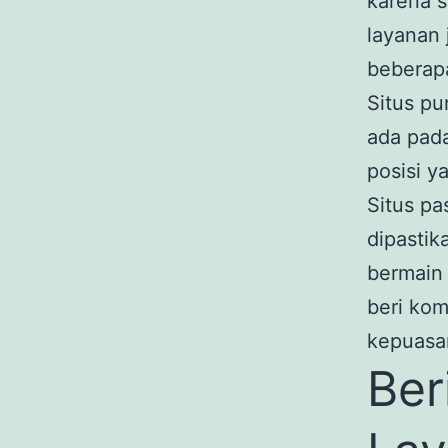
karena s
layanan 
beberap
Situs pu
ada pada
posisi y
Situs pas
dipasti
bermain 
beri ko
kepuasa
Ber