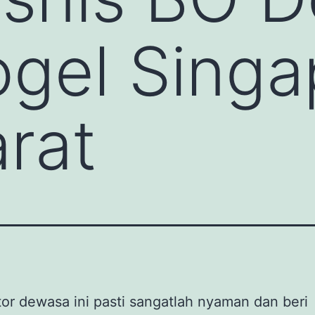
gel Singa
arat
tor dewasa ini pasti sangatlah nyaman dan beri