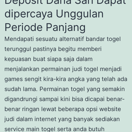
dipercaya Unggulan
Periode Panjang
Mendapati sesuatu alternatif bandar togel
terunggul pastinya begitu memberi
kepuasan buat siapa saja dalam
menjalankan permainan judi togel menjadi
games sengit kira-kira angka yang telah ada
sudah lama. Permainan togel yang semakin
digandrungi sampai kini bisa dicapai benar-
benar ringan lewat beberapa opsi website
judi dalam internet yang banyak sediakan
service main togel serta anda butuh