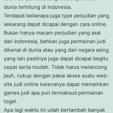
dunia terhitung di Indonesia.
Terdapat beberapa juga type perjudian yang
sekarang dapat dicapai dengan cara online.
Bukan hanya macam perjudian yang asal
dari Indonesia, bahkan juga permainan judi
dikenal di dunia atau yang dari negara asing
yang lain pastinya juga dapat dicapai begitu
cepat serta mudah. Tidak harus melancong
jauh, cukup dengan pakai akses suatu web-
site judi online karenanya dapat memainkan
games judi apa pun termaksud permainan
togel.
Apa lagi waktu ini udah bertambah banyak