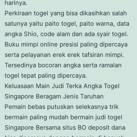
harinya.
Perkiraan togel yang bisa dikasihkan salah
satunya yaitu paito togel, paito warna, data
angka Shio, code alam dan ada syair togel.
Buku mimpi online presisi paling dipercaya
serta pelayanan erek erek tafsiran mimpi.
Tersedinya bocoran angka serta ramalan
togel tepat paling dipercaya.
Keluasaan Main Judi Terka Angka Togel
Singapore Beragam Jenis Taruhan
Pemain bebas putuskan selekasnya trik
bermain paling mudah bermain judi togel
Singapore Bersama situs BO deposit dana