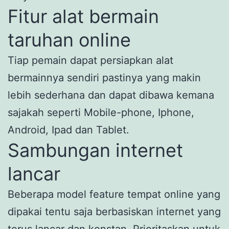
Fitur alat bermain
taruhan online
Tiap pemain dapat persiapkan alat
bermainnya sendiri pastinya yang makin
lebih sederhana dan dapat dibawa kemana
sajakah seperti Mobile-phone, Iphone,
Android, Ipad dan Tablet.
Sambungan internet
lancar
Beberapa model feature tempat online yang
dipakai tentu saja berbasiskan internet yang
terus lancar dan konstan. Prioritaskan untuk