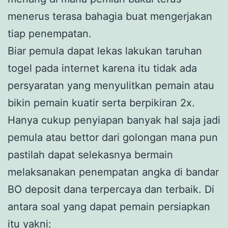
menerus terasa bahagia buat mengerjakan
tiap penempatan.
Biar pemula dapat lekas lakukan taruhan
togel pada internet karena itu tidak ada
persyaratan yang menyulitkan pemain atau
bikin pemain kuatir serta berpikiran 2x.
Hanya cukup penyiapan banyak hal saja jadi
pemula atau bettor dari golongan mana pun
pastilah dapat selekasnya bermain
melaksanakan penempatan angka di bandar
BO deposit dana terpercaya dan terbaik. Di
antara soal yang dapat pemain persiapkan
itu yakni: