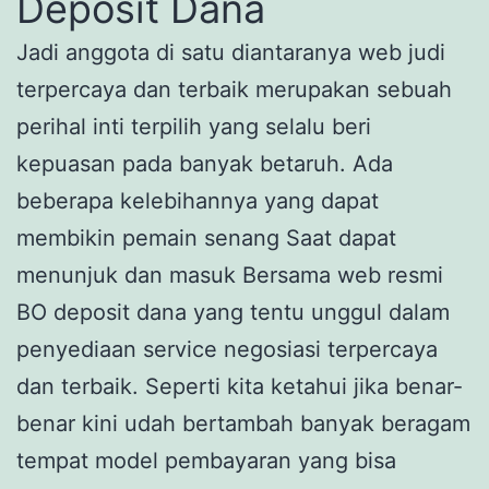
Deposit Dana
Jadi anggota di satu diantaranya web judi
terpercaya dan terbaik merupakan sebuah
perihal inti terpilih yang selalu beri
kepuasan pada banyak betaruh. Ada
beberapa kelebihannya yang dapat
membikin pemain senang Saat dapat
menunjuk dan masuk Bersama web resmi
BO deposit dana yang tentu unggul dalam
penyediaan service negosiasi terpercaya
dan terbaik. Seperti kita ketahui jika benar-
benar kini udah bertambah banyak beragam
tempat model pembayaran yang bisa