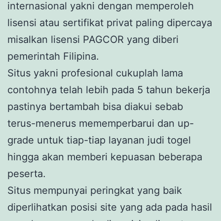
internasional yakni dengan memperoleh
lisensi atau sertifikat privat paling dipercaya
misalkan lisensi PAGCOR yang diberi
pemerintah Filipina.
Situs yakni profesional cukuplah lama
contohnya telah lebih pada 5 tahun bekerja
pastinya bertambah bisa diakui sebab
terus-menerus mememperbarui dan up-
grade untuk tiap-tiap layanan judi togel
hingga akan memberi kepuasan beberapa
peserta.
Situs mempunyai peringkat yang baik
diperlihatkan posisi site yang ada pada hasil