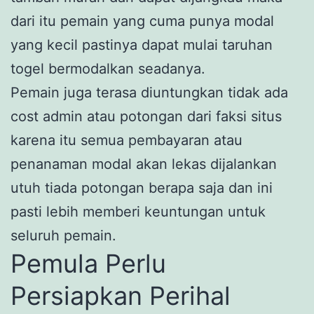
dari itu pemain yang cuma punya modal
yang kecil pastinya dapat mulai taruhan
togel bermodalkan seadanya.
Pemain juga terasa diuntungkan tidak ada
cost admin atau potongan dari faksi situs
karena itu semua pembayaran atau
penanaman modal akan lekas dijalankan
utuh tiada potongan berapa saja dan ini
pasti lebih memberi keuntungan untuk
seluruh pemain.
Pemula Perlu
Persiapkan Perihal