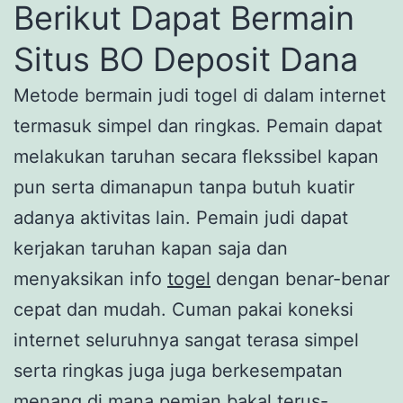
Berikut Dapat Bermain
Situs BO Deposit Dana
Metode bermain judi togel di dalam internet
termasuk simpel dan ringkas. Pemain dapat
melakukan taruhan secara flekssibel kapan
pun serta dimanapun tanpa butuh kuatir
adanya aktivitas lain. Pemain judi dapat
kerjakan taruhan kapan saja dan
menyaksikan info
togel
dengan benar-benar
cepat dan mudah. Cuman pakai koneksi
internet seluruhnya sangat terasa simpel
serta ringkas juga juga berkesempatan
menang di mana pemian bakal terus-