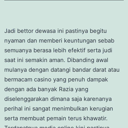
Jadi bettor dewasa ini pastinya begitu
nyaman dan memberi keuntungan sebab
semuanya berasa lebih efektif serta judi
saat ini semakin aman. Dibanding awal
mulanya dengan datangi bandar darat atau
bermacam casino yang penuh dampak
dengan ada banyak Razia yang
diselenggarakan dimana saja karenanya
perihal ini sangat menimbulkan kerugian
serta membuat pemain terus khawatir.
Terdapatnya media online kini pastinya