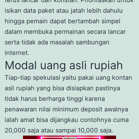
isikan data paket atau jatah lebih dahulu
hingga pemain dapat bertambah simpel
dalam membuka permainan secara lancar
serta tidak ada masalah sambungan
internet.
Modal uang asli rupiah
Tiap-tiap spekulasi yaitu pakai uang kontan
asli rupiah yang bisa disiapkan pastinya
tidak harus berharga tinggi karena
penawaran nilai minimum deposit awalnya
ialah amat bisa dijangkau contohnya cuma
20,000 saja atau sampai 10,000 saja.