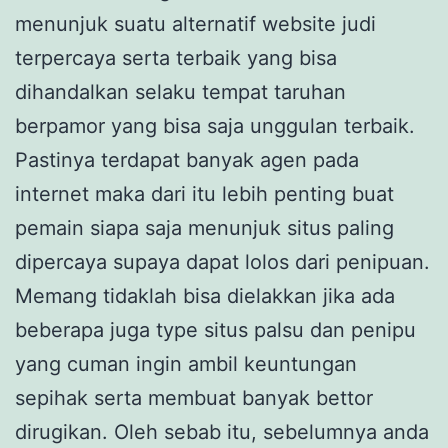
menunjuk suatu alternatif website judi
terpercaya serta terbaik yang bisa
dihandalkan selaku tempat taruhan
berpamor yang bisa saja unggulan terbaik.
Pastinya terdapat banyak agen pada
internet maka dari itu lebih penting buat
pemain siapa saja menunjuk situs paling
dipercaya supaya dapat lolos dari penipuan.
Memang tidaklah bisa dielakkan jika ada
beberapa juga type situs palsu dan penipu
yang cuman ingin ambil keuntungan
sepihak serta membuat banyak bettor
dirugikan. Oleh sebab itu, sebelumnya anda