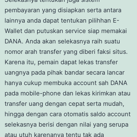
pembayaran yang disiapkan serta antara
lainnya anda dapat tentukan pilihhan E-
Wallet dan putuskan service siap memakai
DANA. Anda akan selekasnya raih suatu
nomor arah transfer yang diberi faksi situs.
Karena itu, pemain dapat lekas transfer
uangnya pada pihak bandar secara lancar
hanya cukup membuka account sah DANA
pada mobile-phone dan lekas kirimkan atau
transfer uang dengan cepat serta mudah,
hingga dengan cara otomatis saldo account
selekasnya berisi dengan nilai yang serupa
atau utuh karenanya tentu tak ada