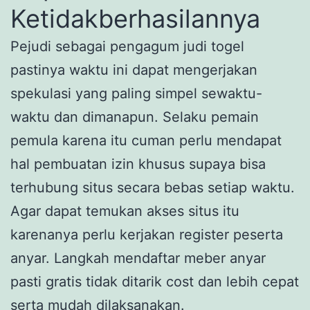
Ketidakberhasilannya
Pejudi sebagai pengagum judi togel
pastinya waktu ini dapat mengerjakan
spekulasi yang paling simpel sewaktu-
waktu dan dimanapun. Selaku pemain
pemula karena itu cuman perlu mendapat
hal pembuatan izin khusus supaya bisa
terhubung situs secara bebas setiap waktu.
Agar dapat temukan akses situs itu
karenanya perlu kerjakan register peserta
anyar. Langkah mendaftar meber anyar
pasti gratis tidak ditarik cost dan lebih cepat
serta mudah dilaksanakan.