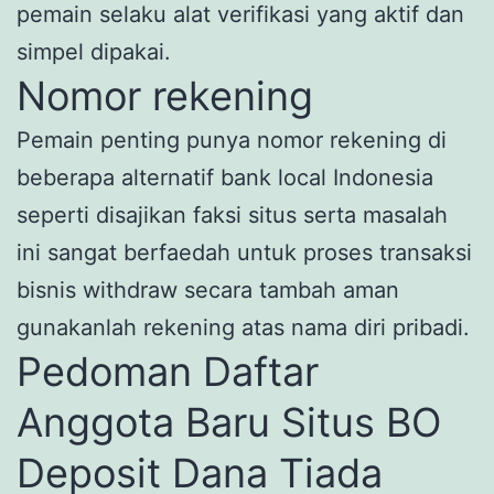
pemain selaku alat verifikasi yang aktif dan
simpel dipakai.
Nomor rekening
Pemain penting punya nomor rekening di
beberapa alternatif bank local Indonesia
seperti disajikan faksi situs serta masalah
ini sangat berfaedah untuk proses transaksi
bisnis withdraw secara tambah aman
gunakanlah rekening atas nama diri pribadi.
Pedoman Daftar
Anggota Baru Situs BO
Deposit Dana Tiada