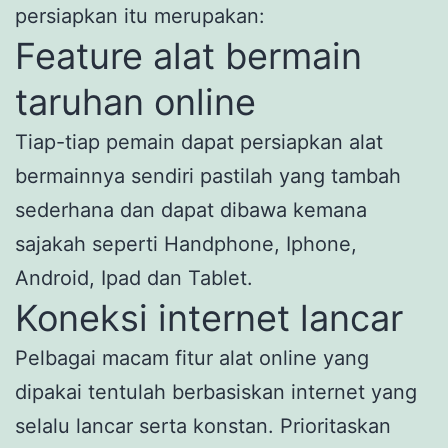
persiapkan itu merupakan:
Feature alat bermain
taruhan online
Tiap-tiap pemain dapat persiapkan alat
bermainnya sendiri pastilah yang tambah
sederhana dan dapat dibawa kemana
sajakah seperti Handphone, Iphone,
Android, Ipad dan Tablet.
Koneksi internet lancar
Pelbagai macam fitur alat online yang
dipakai tentulah berbasiskan internet yang
selalu lancar serta konstan. Prioritaskan