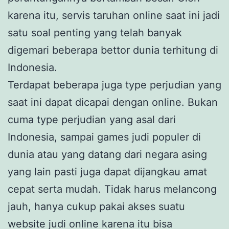
karena itu, servis taruhan online saat ini jadi
satu soal penting yang telah banyak
digemari beberapa bettor dunia terhitung di
Indonesia.
Terdapat beberapa juga type perjudian yang
saat ini dapat dicapai dengan online. Bukan
cuma type perjudian yang asal dari
Indonesia, sampai games judi populer di
dunia atau yang datang dari negara asing
yang lain pasti juga dapat dijangkau amat
cepat serta mudah. Tidak harus melancong
jauh, hanya cukup pakai akses suatu
website judi online karena itu bisa