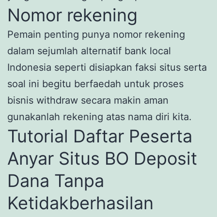
Nomor rekening
Pemain penting punya nomor rekening
dalam sejumlah alternatif bank local
Indonesia seperti disiapkan faksi situs serta
soal ini begitu berfaedah untuk proses
bisnis withdraw secara makin aman
gunakanlah rekening atas nama diri kita.
Tutorial Daftar Peserta
Anyar Situs BO Deposit
Dana Tanpa
Ketidakberhasilan