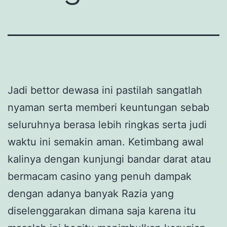
Jadi bettor dewasa ini pastilah sangatlah
nyaman serta memberi keuntungan sebab
seluruhnya berasa lebih ringkas serta judi
waktu ini semakin aman. Ketimbang awal
kalinya dengan kunjungi bandar darat atau
bermacam casino yang penuh dampak
dengan adanya banyak Razia yang
diselenggarakan dimana saja karena itu