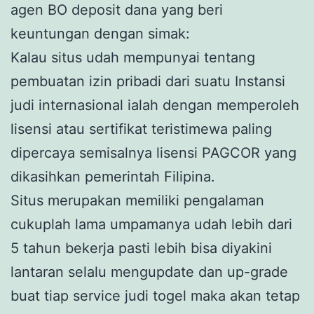
agen BO deposit dana yang beri
keuntungan dengan simak:
Kalau situs udah mempunyai tentang
pembuatan izin pribadi dari suatu Instansi
judi internasional ialah dengan memperoleh
lisensi atau sertifikat teristimewa paling
dipercaya semisalnya lisensi PAGCOR yang
dikasihkan pemerintah Filipina.
Situs merupakan memiliki pengalaman
cukuplah lama umpamanya udah lebih dari
5 tahun bekerja pasti lebih bisa diyakini
lantaran selalu mengupdate dan up-grade
buat tiap service judi togel maka akan tetap