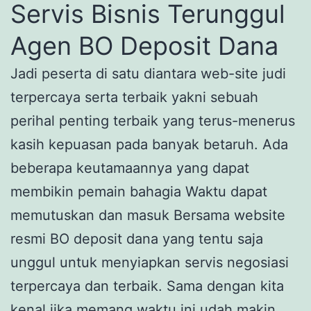
Servis Bisnis Terunggul
Agen BO Deposit Dana
Jadi peserta di satu diantara web-site judi
terpercaya serta terbaik yakni sebuah
perihal penting terbaik yang terus-menerus
kasih kepuasan pada banyak betaruh. Ada
beberapa keutamaannya yang dapat
membikin pemain bahagia Waktu dapat
memutuskan dan masuk Bersama website
resmi BO deposit dana yang tentu saja
unggul untuk menyiapkan servis negosiasi
terpercaya dan terbaik. Sama dengan kita
kenal jika memang waktu ini udah makin