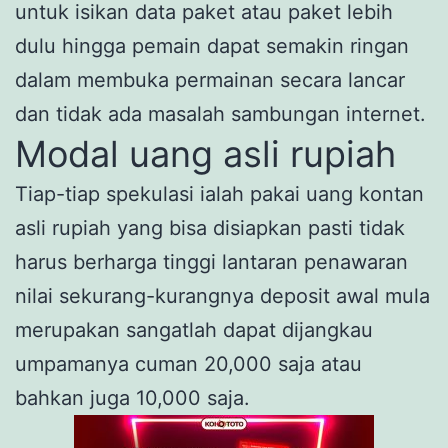
untuk isikan data paket atau paket lebih
dulu hingga pemain dapat semakin ringan
dalam membuka permainan secara lancar
dan tidak ada masalah sambungan internet.
Modal uang asli rupiah
Tiap-tiap spekulasi ialah pakai uang kontan
asli rupiah yang bisa disiapkan pasti tidak
harus berharga tinggi lantaran penawaran
nilai sekurang-kurangnya deposit awal mula
merupakan sangatlah dapat dijangkau
umpamanya cuman 20,000 saja atau
bahkan juga 10,000 saja.