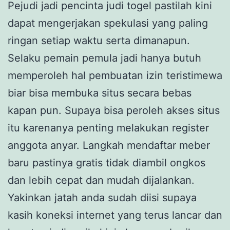
Pejudi jadi pencinta judi togel pastilah kini
dapat mengerjakan spekulasi yang paling
ringan setiap waktu serta dimanapun.
Selaku pemain pemula jadi hanya butuh
memperoleh hal pembuatan izin teristimewa
biar bisa membuka situs secara bebas
kapan pun. Supaya bisa peroleh akses situs
itu karenanya penting melakukan register
anggota anyar. Langkah mendaftar meber
baru pastinya gratis tidak diambil ongkos
dan lebih cepat dan mudah dijalankan.
Yakinkan jatah anda sudah diisi supaya
kasih koneksi internet yang terus lancar dan