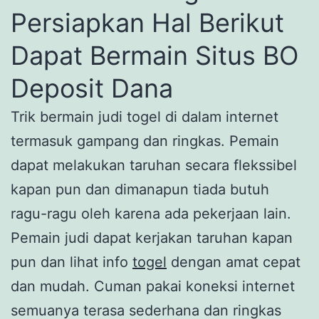
Persiapkan Hal Berikut
Dapat Bermain Situs BO
Deposit Dana
Trik bermain judi togel di dalam internet
termasuk gampang dan ringkas. Pemain
dapat melakukan taruhan secara flekssibel
kapan pun dan dimanapun tiada butuh
ragu-ragu oleh karena ada pekerjaan lain.
Pemain judi dapat kerjakan taruhan kapan
pun dan lihat info
togel
dengan amat cepat
dan mudah. Cuman pakai koneksi internet
semuanya terasa sederhana dan ringkas