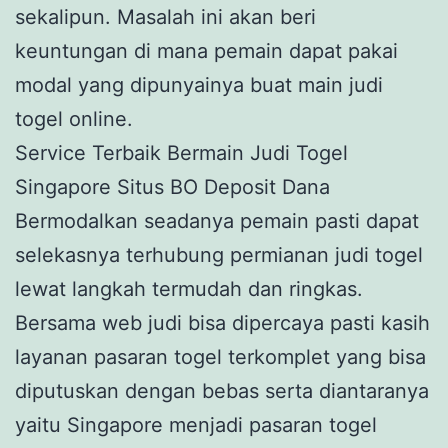
sekalipun. Masalah ini akan beri
keuntungan di mana pemain dapat pakai
modal yang dipunyainya buat main judi
togel online.
Service Terbaik Bermain Judi Togel
Singapore Situs BO Deposit Dana
Bermodalkan seadanya pemain pasti dapat
selekasnya terhubung permianan judi togel
lewat langkah termudah dan ringkas.
Bersama web judi bisa dipercaya pasti kasih
layanan pasaran togel terkomplet yang bisa
diputuskan dengan bebas serta diantaranya
yaitu Singapore menjadi pasaran togel