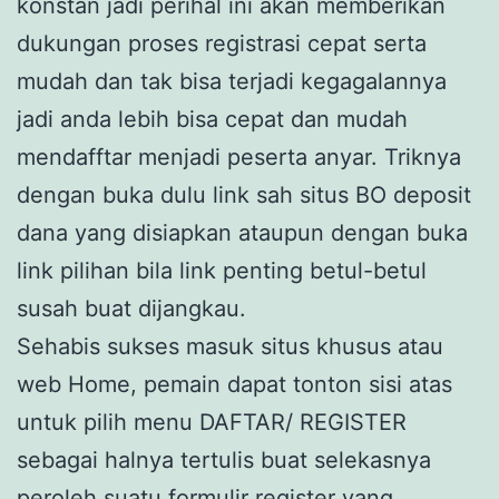
konstan jadi perihal ini akan memberikan
dukungan proses registrasi cepat serta
mudah dan tak bisa terjadi kegagalannya
jadi anda lebih bisa cepat dan mudah
mendafftar menjadi peserta anyar. Triknya
dengan buka dulu link sah situs BO deposit
dana yang disiapkan ataupun dengan buka
link pilihan bila link penting betul-betul
susah buat dijangkau.
Sehabis sukses masuk situs khusus atau
web Home, pemain dapat tonton sisi atas
untuk pilih menu DAFTAR/ REGISTER
sebagai halnya tertulis buat selekasnya
peroleh suatu formulir register yang