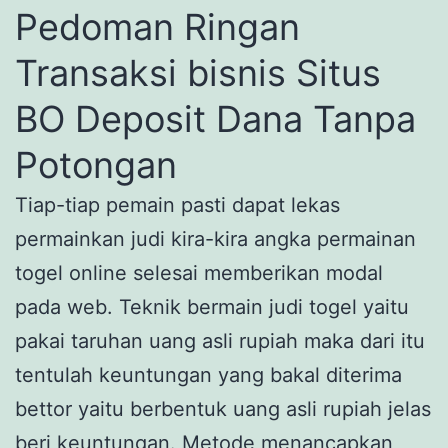
Pedoman Ringan
Transaksi bisnis Situs
BO Deposit Dana Tanpa
Potongan
Tiap-tiap pemain pasti dapat lekas
permainkan judi kira-kira angka permainan
togel online selesai memberikan modal
pada web. Teknik bermain judi togel yaitu
pakai taruhan uang asli rupiah maka dari itu
tentulah keuntungan yang bakal diterima
bettor yaitu berbentuk uang asli rupiah jelas
beri keuntungan. Metode menancapkan