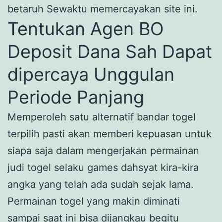
betaruh Sewaktu memercayakan site ini.
Tentukan Agen BO
Deposit Dana Sah Dapat
dipercaya Unggulan
Periode Panjang
Memperoleh satu alternatif bandar togel
terpilih pasti akan memberi kepuasan untuk
siapa saja dalam mengerjakan permainan
judi togel selaku games dahsyat kira-kira
angka yang telah ada sudah sejak lama.
Permainan togel yang makin diminati
sampai saat ini bisa dijangkau begitu