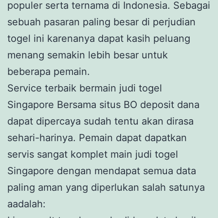
populer serta ternama di Indonesia. Sebagai
sebuah pasaran paling besar di perjudian
togel ini karenanya dapat kasih peluang
menang semakin lebih besar untuk
beberapa pemain.
Service terbaik bermain judi togel
Singapore Bersama situs BO deposit dana
dapat dipercaya sudah tentu akan dirasa
sehari-harinya. Pemain dapat dapatkan
servis sangat komplet main judi togel
Singapore dengan mendapat semua data
paling aman yang diperlukan salah satunya
aadalah: