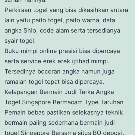
Perkiraan togel yang bisa dikasihkan antara
lain yaitu paito togel, paito warna, data
angka Shio, code alam serta tersedianya
syair togel.
Buku mimpi online presisi bisa dipercaya
serta service erek erek ijtihad mimpi.
Tersedinya bocoran angka namun juga
ramalan togel tepat bisa dipercaya.
Kelapangan Bermain Judi Terka Angka
Togel Singapore Bermacam Type Taruhan
Pemain bebas pastikan selekasnya teknik
bermain paling sederhana bermain judi
togel Singapore Bersama situs BO deposit