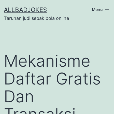
Skip
ALLBADJOKES
Menu
to
Taruhan judi sepak bola online
content
Mekanisme
Daftar Gratis
Dan