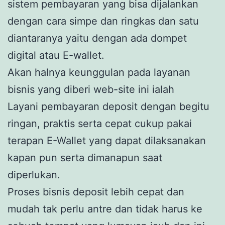
sistem pembayaran yang bisa dijalankan
dengan cara simpe dan ringkas dan satu
diantaranya yaitu dengan ada dompet
digital atau E-wallet.
Akan halnya keunggulan pada layanan
bisnis yang diberi web-site ini ialah
Layani pembayaran deposit dengan begitu
ringan, praktis serta cepat cukup pakai
terapan E-Wallet yang dapat dilaksanakan
kapan pun serta dimanapun saat
diperlukan.
Proses bisnis deposit lebih cepat dan
mudah tak perlu antre dan tidak harus ke