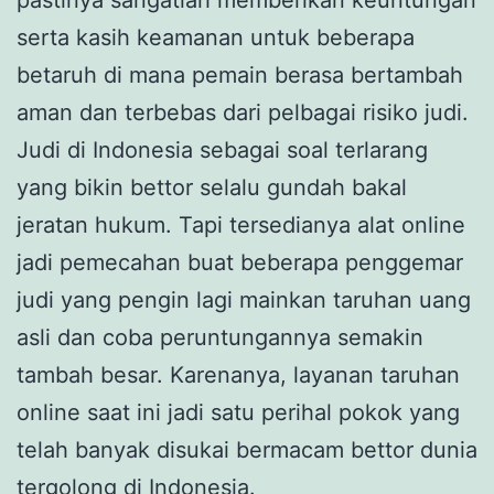
serta kasih keamanan untuk beberapa
betaruh di mana pemain berasa bertambah
aman dan terbebas dari pelbagai risiko judi.
Judi di Indonesia sebagai soal terlarang
yang bikin bettor selalu gundah bakal
jeratan hukum. Tapi tersedianya alat online
jadi pemecahan buat beberapa penggemar
judi yang pengin lagi mainkan taruhan uang
asli dan coba peruntungannya semakin
tambah besar. Karenanya, layanan taruhan
online saat ini jadi satu perihal pokok yang
telah banyak disukai bermacam bettor dunia
tergolong di Indonesia.