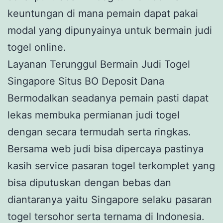
keuntungan di mana pemain dapat pakai
modal yang dipunyainya untuk bermain judi
togel online.
Layanan Terunggul Bermain Judi Togel
Singapore Situs BO Deposit Dana
Bermodalkan seadanya pemain pasti dapat
lekas membuka permianan judi togel
dengan secara termudah serta ringkas.
Bersama web judi bisa dipercaya pastinya
kasih service pasaran togel terkomplet yang
bisa diputuskan dengan bebas dan
diantaranya yaitu Singapore selaku pasaran
togel tersohor serta ternama di Indonesia.