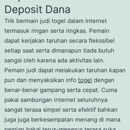
Deposit Dana
Trik bermain judi togel dalam internet
termasuk ringan serta ringkas. Pemain
dapat kerjakan taruhan secara flekssibel
setiap saat serta dimanapun tiada butuh
sangsi oleh karena ada aktivitas lain.
Pemain judi dapat melakukan taruhan kapan
pun dan menyaksikan info
togel
dengan
benar-benar gampang serta cepat. Cuma
pakai sambungan internet seluruhnya
sangat terasa simpel serta efektif bahkan
juga juga berkesempatan menang di mana
pemian bakal terus-menerus terasa suka