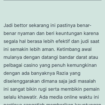
Jadi bettor sekarang ini pastinya benar-
benar nyaman dan beri keuntungan karena
segala hal berasa lebih efektif dan judi saat
ini semakin lebih aman. Ketimbang awal
mulanya dengan datangi bandar darat atau
pelbagai casino yang penuh kemungkinan
dengan ada banyaknya Razia yang
diselenggarakan dimana saja jadi masalah
ini sangat bikin rugi serta membikin pemain
selalu khawatir. Ada media online waktu ini
pastinya sangatlah memberikan keuntungan