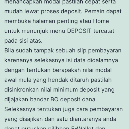
menancapkan modal pastilah cepat serta
mudah lewat proses deposit. Pemain dapat
membuka halaman penting atau Home
untuk menunjuk menu DEPOSIT tercatat
pada sisi atas.
Bila sudah tampak sebuah slip pembayaran
karenanya selekasnya isi data didalamnya
dengan tentukan berapakah nilai modal
awal mula yang hendak ditaruh pastilah
disinkronkan nilai minimum deposit yang
dijajakan bandar BO deposit dana.
Selekasnya tentukan juga cara pembayaran
yang disajikan dan satu diantaranya anda
dapat putuskan pilihhan E-Wallet dan