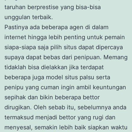
taruhan berprestise yang bisa-bisa
unggulan terbaik.
Pastinya ada beberapa agen di dalam
internet hingga lebih penting untuk pemain
siapa-siapa saja pilih situs dapat dipercaya
supaya dapat bebas dari penipuan. Memang
tidaklah bisa dielakkan jika terdapat
beberapa juga model situs palsu serta
penipu yang cuman ingin ambil keuntungan
sepihak dan bikin beberapa bettor
dirugikan. Oleh sebab itu, sebelumnya anda
termaksud menjadi bettor yang rugi dan
menyesal, semakin lebih baik siapkan waktu