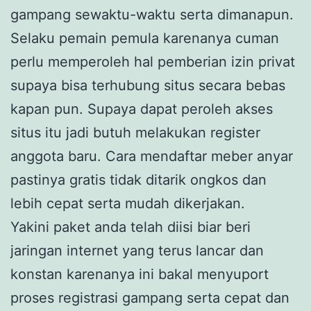
gampang sewaktu-waktu serta dimanapun.
Selaku pemain pemula karenanya cuman
perlu memperoleh hal pemberian izin privat
supaya bisa terhubung situs secara bebas
kapan pun. Supaya dapat peroleh akses
situs itu jadi butuh melakukan register
anggota baru. Cara mendaftar meber anyar
pastinya gratis tidak ditarik ongkos dan
lebih cepat serta mudah dikerjakan.
Yakini paket anda telah diisi biar beri
jaringan internet yang terus lancar dan
konstan karenanya ini bakal menyuport
proses registrasi gampang serta cepat dan