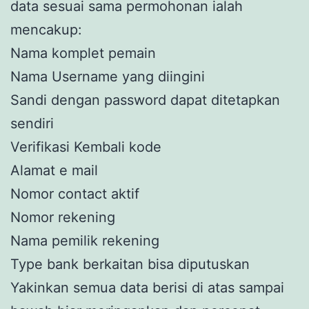
data sesuai sama permohonan ialah
mencakup:
Nama komplet pemain
Nama Username yang diingini
Sandi dengan password dapat ditetapkan
sendiri
Verifikasi Kembali kode
Alamat e mail
Nomor contact aktif
Nomor rekening
Nama pemilik rekening
Type bank berkaitan bisa diputuskan
Yakinkan semua data berisi di atas sampai