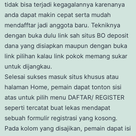
tidak bisa terjadi kegagalannya karenanya
anda dapat makin cepat serta mudah
mendafftar jadi anggota baru. Tekniknya
dengan buka dulu link sah situs BO deposit
dana yang disiapkan maupun dengan buka
link pilihan kalau link pokok memang sukar
untuk dijangkau.
Selesai sukses masuk situs khusus atau
halaman Home, pemain dapat tonton sisi
atas untuk pilih menu DAFTAR/ REGISTER
seperti tercatat buat lekas mendapat
sebuah formulir registrasi yang kosong.
Pada kolom yang disajikan, pemain dapat isi