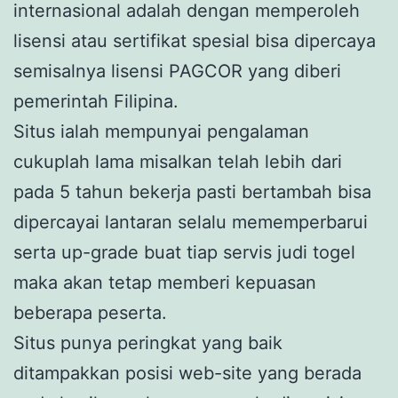
internasional adalah dengan memperoleh
lisensi atau sertifikat spesial bisa dipercaya
semisalnya lisensi PAGCOR yang diberi
pemerintah Filipina.
Situs ialah mempunyai pengalaman
cukuplah lama misalkan telah lebih dari
pada 5 tahun bekerja pasti bertambah bisa
dipercayai lantaran selalu mememperbarui
serta up-grade buat tiap servis judi togel
maka akan tetap memberi kepuasan
beberapa peserta.
Situs punya peringkat yang baik
ditampakkan posisi web-site yang berada