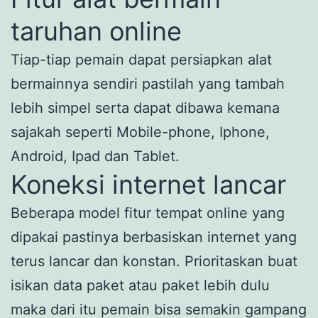
taruhan online
Tiap-tiap pemain dapat persiapkan alat
bermainnya sendiri pastilah yang tambah
lebih simpel serta dapat dibawa kemana
sajakah seperti Mobile-phone, Iphone,
Android, Ipad dan Tablet.
Koneksi internet lancar
Beberapa model fitur tempat online yang
dipakai pastinya berbasiskan internet yang
terus lancar dan konstan. Prioritaskan buat
isikan data paket atau paket lebih dulu
maka dari itu pemain bisa semakin gampang