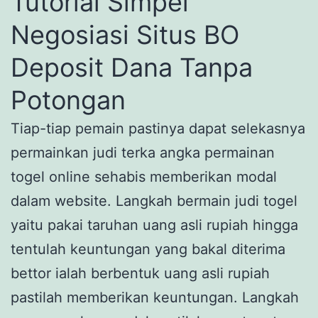
Tutorial Simpel
Negosiasi Situs BO
Deposit Dana Tanpa
Potongan
Tiap-tiap pemain pastinya dapat selekasnya
permainkan judi terka angka permainan
togel online sehabis memberikan modal
dalam website. Langkah bermain judi togel
yaitu pakai taruhan uang asli rupiah hingga
tentulah keuntungan yang bakal diterima
bettor ialah berbentuk uang asli rupiah
pastilah memberikan keuntungan. Langkah