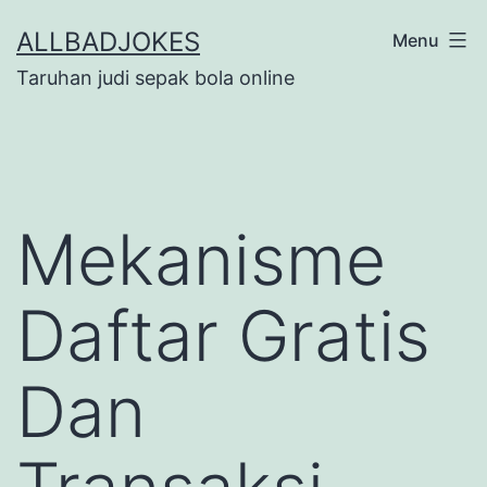
Skip
ALLBADJOKES
Menu
to
Taruhan judi sepak bola online
content
Mekanisme
Daftar Gratis
Dan