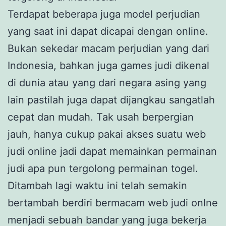
Terdapat beberapa juga model perjudian
yang saat ini dapat dicapai dengan online.
Bukan sekedar macam perjudian yang dari
Indonesia, bahkan juga games judi dikenal
di dunia atau yang dari negara asing yang
lain pastilah juga dapat dijangkau sangatlah
cepat dan mudah. Tak usah berpergian
jauh, hanya cukup pakai akses suatu web
judi online jadi dapat memainkan permainan
judi apa pun tergolong permainan togel.
Ditambah lagi waktu ini telah semakin
bertambah berdiri bermacam web judi onlne
menjadi sebuah bandar yang juga bekerja