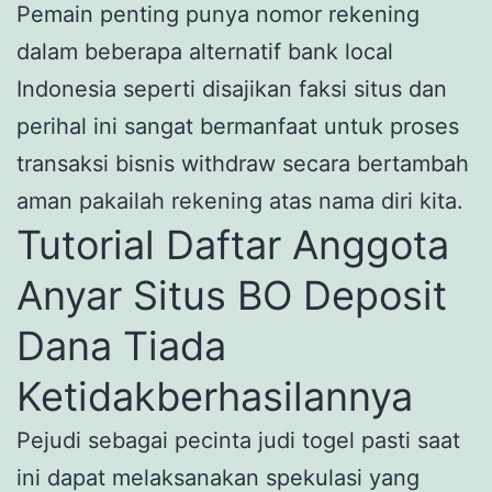
Pemain penting punya nomor rekening
dalam beberapa alternatif bank local
Indonesia seperti disajikan faksi situs dan
perihal ini sangat bermanfaat untuk proses
transaksi bisnis withdraw secara bertambah
aman pakailah rekening atas nama diri kita.
Tutorial Daftar Anggota
Anyar Situs BO Deposit
Dana Tiada
Ketidakberhasilannya
Pejudi sebagai pecinta judi togel pasti saat
ini dapat melaksanakan spekulasi yang