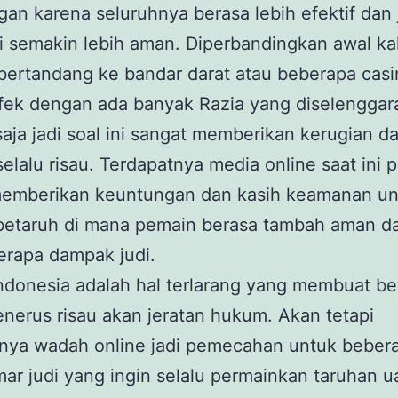
an karena seluruhnya berasa lebih efektif dan 
i semakin lebih aman. Diperbandingkan awal ka
bertandang ke bandar darat atau beberapa cas
fek dengan ada banyak Razia yang diselenggar
aja jadi soal ini sangat memberikan kerugian da
elalu risau. Terdapatnya media online saat ini p
memberikan keuntungan dan kasih keamanan un
betaruh di mana pemain berasa tambah aman da
erapa dampak judi.
Indonesia adalah hal terlarang yang membuat be
nerus risau akan jeratan hukum. Akan tetapi
tnya wadah online jadi pemecahan untuk beber
r judi yang ingin selalu permainkan taruhan ua