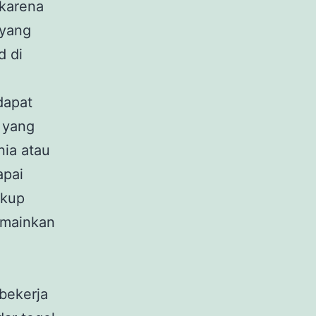
karena
 yang
d di
dapat
 yang
nia atau
apai
ukup
emainkan
i
bekerja