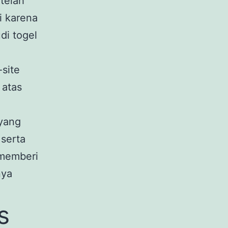
telah
i karena
di togel
-site
 atas
 yang
serta
 memberi
nya
s