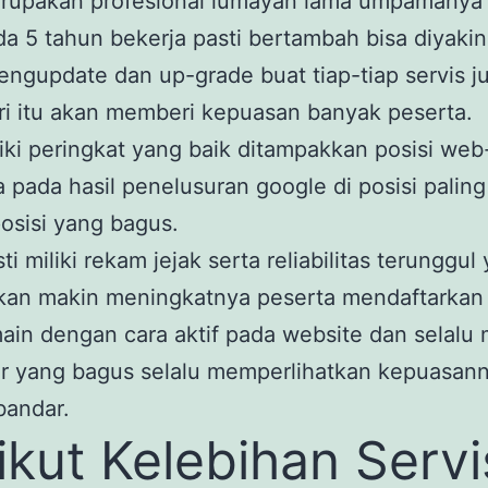
erupakan profesional lumayan lama umpamanya 
da 5 tahun bekerja pasti bertambah bisa diyakin
engupdate dan up-grade buat tiap-tiap servis ju
i itu akan memberi kepuasan banyak peserta.
liki peringkat yang baik ditampakkan posisi web
 pada hasil penelusuran google di posisi paling
posisi yang bagus.
ti miliki rekam jejak serta reliabilitas terunggul
kkan makin meningkatnya peserta mendaftarkan 
in dengan cara aktif pada website dan selalu
r yang bagus selalu memperlihatkan kepuasan
bandar.
ikut Kelebihan Servi