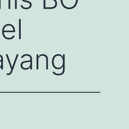
el
ayang