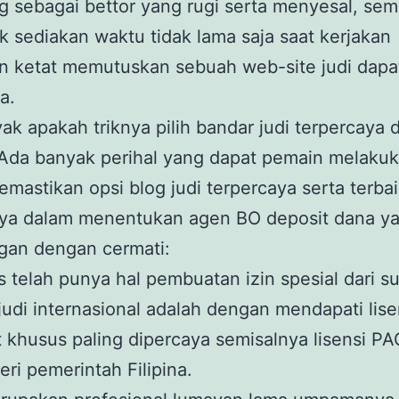
g sebagai bettor yang rugi serta menyesal, sem
ik sediakan waktu tidak lama saja saat kerjakan
n ketat memutuskan sebuah web-site judi dapa
a.
yak apakah triknya pilih bandar judi terpercaya 
 Ada banyak perihal yang dapat pemain melaku
mastikan opsi blog judi terpercaya serta terba
ya dalam menentukan agen BO deposit dana ya
gan dengan cermati:
us telah punya hal pembuatan izin spesial dari s
 judi internasional adalah dengan mendapati lise
at khusus paling dipercaya semisalnya lisensi 
eri pemerintah Filipina.