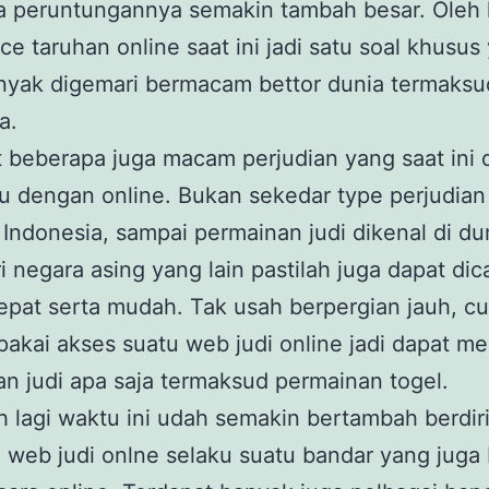
a peruntungannya semakin tambah besar. Oleh 
vice taruhan online saat ini jadi satu soal khusus
nyak digemari bermacam bettor dunia termaksu
a.
 beberapa juga macam perjudian yang saat ini 
u dengan online. Bukan sekedar type perjudian
i Indonesia, sampai permainan judi dikenal di du
i negara asing yang lain pastilah juga dapat dic
epat serta mudah. Tak usah berpergian jauh, c
akai akses suatu web judi online jadi dapat m
n judi apa saja termaksud permainan togel.
 lagi waktu ini udah semakin bertambah berdir
web judi onlne selaku suatu bandar yang juga 