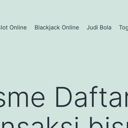
lot Online
Blackjack Online
Judi Bola
Tog
me Daftar
nsaksi bis