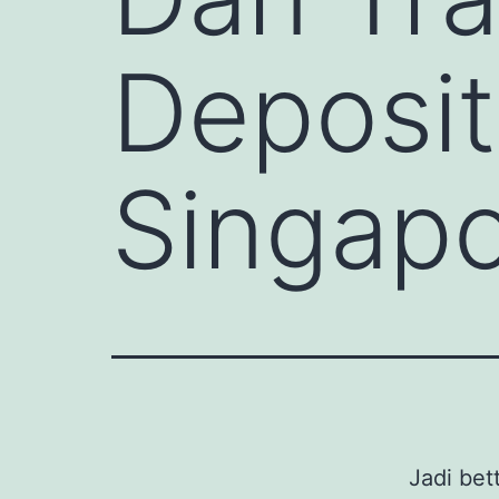
Deposit
Singap
Jadi bet