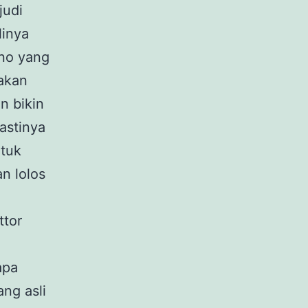
judi
linya
ino yang
akan
n bikin
astinya
tuk
n lolos
ttor
apa
ng asli