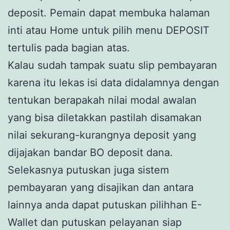
deposit. Pemain dapat membuka halaman
inti atau Home untuk pilih menu DEPOSIT
tertulis pada bagian atas.
Kalau sudah tampak suatu slip pembayaran
karena itu lekas isi data didalamnya dengan
tentukan berapakah nilai modal awalan
yang bisa diletakkan pastilah disamakan
nilai sekurang-kurangnya deposit yang
dijajakan bandar BO deposit dana.
Selekasnya putuskan juga sistem
pembayaran yang disajikan dan antara
lainnya anda dapat putuskan pilihhan E-
Wallet dan putuskan pelayanan siap