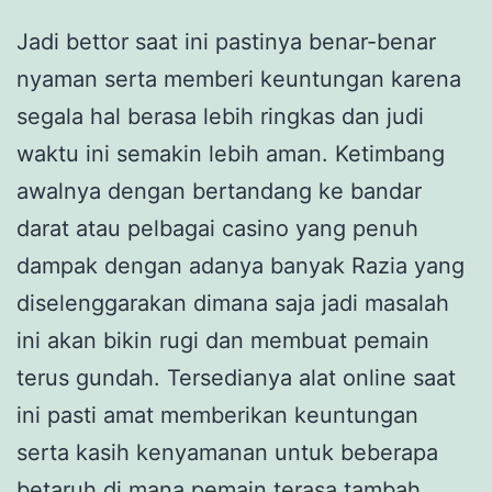
Jadi bettor saat ini pastinya benar-benar
nyaman serta memberi keuntungan karena
segala hal berasa lebih ringkas dan judi
waktu ini semakin lebih aman. Ketimbang
awalnya dengan bertandang ke bandar
darat atau pelbagai casino yang penuh
dampak dengan adanya banyak Razia yang
diselenggarakan dimana saja jadi masalah
ini akan bikin rugi dan membuat pemain
terus gundah. Tersedianya alat online saat
ini pasti amat memberikan keuntungan
serta kasih kenyamanan untuk beberapa
betaruh di mana pemain terasa tambah