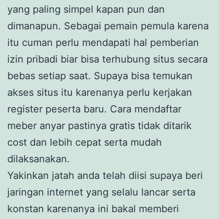
yang paling simpel kapan pun dan
dimanapun. Sebagai pemain pemula karena
itu cuman perlu mendapati hal pemberian
izin pribadi biar bisa terhubung situs secara
bebas setiap saat. Supaya bisa temukan
akses situs itu karenanya perlu kerjakan
register peserta baru. Cara mendaftar
meber anyar pastinya gratis tidak ditarik
cost dan lebih cepat serta mudah
dilaksanakan.
Yakinkan jatah anda telah diisi supaya beri
jaringan internet yang selalu lancar serta
konstan karenanya ini bakal memberi