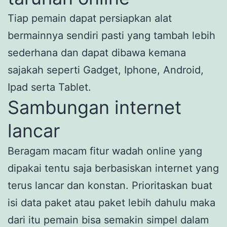
Tiap pemain dapat persiapkan alat
bermainnya sendiri pasti yang tambah lebih
sederhana dan dapat dibawa kemana
sajakah seperti Gadget, Iphone, Android,
Ipad serta Tablet.
Sambungan internet
lancar
Beragam macam fitur wadah online yang
dipakai tentu saja berbasiskan internet yang
terus lancar dan konstan. Prioritaskan buat
isi data paket atau paket lebih dahulu maka
dari itu pemain bisa semakin simpel dalam