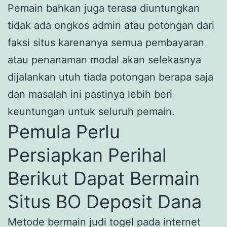
Pemain bahkan juga terasa diuntungkan
tidak ada ongkos admin atau potongan dari
faksi situs karenanya semua pembayaran
atau penanaman modal akan selekasnya
dijalankan utuh tiada potongan berapa saja
dan masalah ini pastinya lebih beri
keuntungan untuk seluruh pemain.
Pemula Perlu
Persiapkan Perihal
Berikut Dapat Bermain
Situs BO Deposit Dana
Metode bermain judi togel pada internet