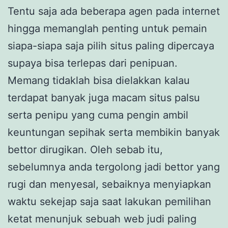
Tentu saja ada beberapa agen pada internet
hingga memanglah penting untuk pemain
siapa-siapa saja pilih situs paling dipercaya
supaya bisa terlepas dari penipuan.
Memang tidaklah bisa dielakkan kalau
terdapat banyak juga macam situs palsu
serta penipu yang cuma pengin ambil
keuntungan sepihak serta membikin banyak
bettor dirugikan. Oleh sebab itu,
sebelumnya anda tergolong jadi bettor yang
rugi dan menyesal, sebaiknya menyiapkan
waktu sekejap saja saat lakukan pemilihan
ketat menunjuk sebuah web judi paling