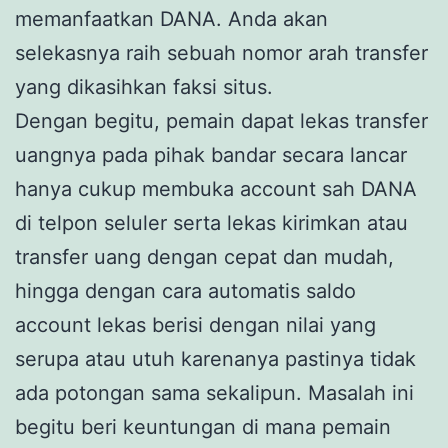
memanfaatkan DANA. Anda akan
selekasnya raih sebuah nomor arah transfer
yang dikasihkan faksi situs.
Dengan begitu, pemain dapat lekas transfer
uangnya pada pihak bandar secara lancar
hanya cukup membuka account sah DANA
di telpon seluler serta lekas kirimkan atau
transfer uang dengan cepat dan mudah,
hingga dengan cara automatis saldo
account lekas berisi dengan nilai yang
serupa atau utuh karenanya pastinya tidak
ada potongan sama sekalipun. Masalah ini
begitu beri keuntungan di mana pemain