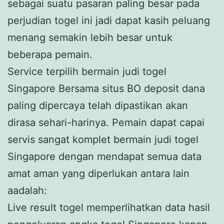
sebagai suatu pasaran paling besar pada
perjudian togel ini jadi dapat kasih peluang
menang semakin lebih besar untuk
beberapa pemain.
Service terpilih bermain judi togel
Singapore Bersama situs BO deposit dana
paling dipercaya telah dipastikan akan
dirasa sehari-harinya. Pemain dapat capai
servis sangat komplet bermain judi togel
Singapore dengan mendapat semua data
amat aman yang diperlukan antara lain
aadalah:
Live result togel memperlihatkan data hasil