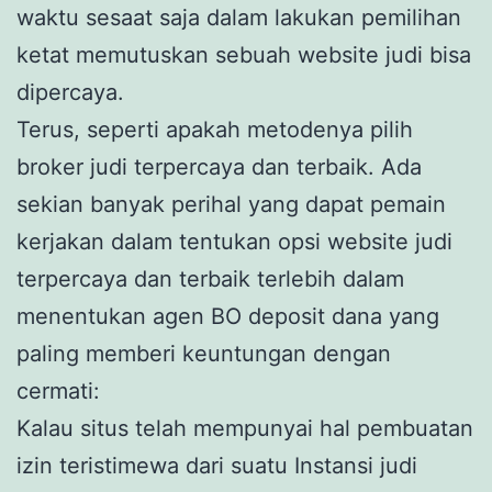
waktu sesaat saja dalam lakukan pemilihan
ketat memutuskan sebuah website judi bisa
dipercaya.
Terus, seperti apakah metodenya pilih
broker judi terpercaya dan terbaik. Ada
sekian banyak perihal yang dapat pemain
kerjakan dalam tentukan opsi website judi
terpercaya dan terbaik terlebih dalam
menentukan agen BO deposit dana yang
paling memberi keuntungan dengan
cermati:
Kalau situs telah mempunyai hal pembuatan
izin teristimewa dari suatu Instansi judi