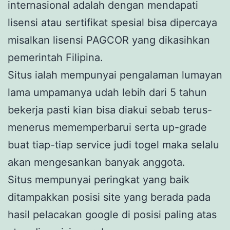
internasional adalah dengan mendapati
lisensi atau sertifikat spesial bisa dipercaya
misalkan lisensi PAGCOR yang dikasihkan
pemerintah Filipina.
Situs ialah mempunyai pengalaman lumayan
lama umpamanya udah lebih dari 5 tahun
bekerja pasti kian bisa diakui sebab terus-
menerus mememperbarui serta up-grade
buat tiap-tiap service judi togel maka selalu
akan mengesankan banyak anggota.
Situs mempunyai peringkat yang baik
ditampakkan posisi site yang berada pada
hasil pelacakan google di posisi paling atas