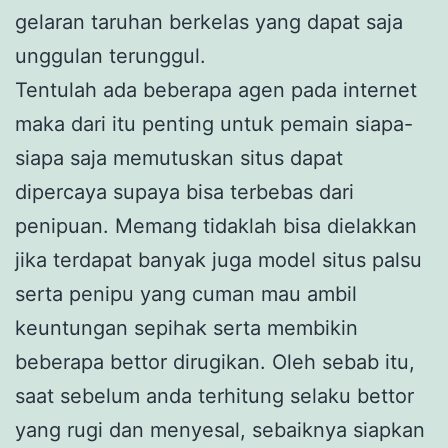
gelaran taruhan berkelas yang dapat saja
unggulan terunggul.
Tentulah ada beberapa agen pada internet
maka dari itu penting untuk pemain siapa-
siapa saja memutuskan situs dapat
dipercaya supaya bisa terbebas dari
penipuan. Memang tidaklah bisa dielakkan
jika terdapat banyak juga model situs palsu
serta penipu yang cuman mau ambil
keuntungan sepihak serta membikin
beberapa bettor dirugikan. Oleh sebab itu,
saat sebelum anda terhitung selaku bettor
yang rugi dan menyesal, sebaiknya siapkan