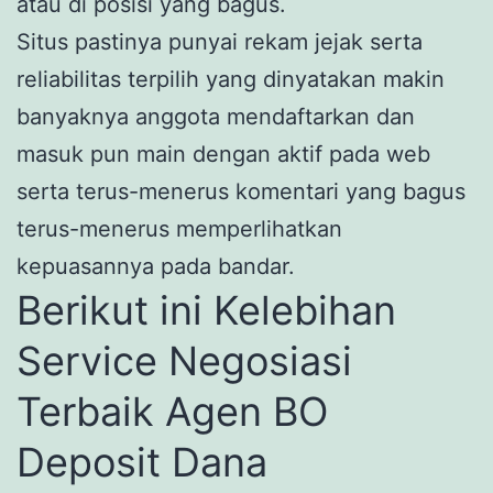
atau di posisi yang bagus.
Situs pastinya punyai rekam jejak serta
reliabilitas terpilih yang dinyatakan makin
banyaknya anggota mendaftarkan dan
masuk pun main dengan aktif pada web
serta terus-menerus komentari yang bagus
terus-menerus memperlihatkan
kepuasannya pada bandar.
Berikut ini Kelebihan
Service Negosiasi
Terbaik Agen BO
Deposit Dana