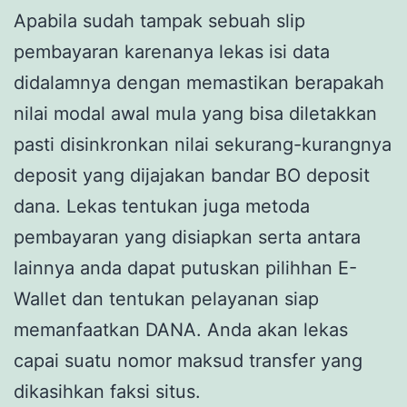
Apabila sudah tampak sebuah slip
pembayaran karenanya lekas isi data
didalamnya dengan memastikan berapakah
nilai modal awal mula yang bisa diletakkan
pasti disinkronkan nilai sekurang-kurangnya
deposit yang dijajakan bandar BO deposit
dana. Lekas tentukan juga metoda
pembayaran yang disiapkan serta antara
lainnya anda dapat putuskan pilihhan E-
Wallet dan tentukan pelayanan siap
memanfaatkan DANA. Anda akan lekas
capai suatu nomor maksud transfer yang
dikasihkan faksi situs.