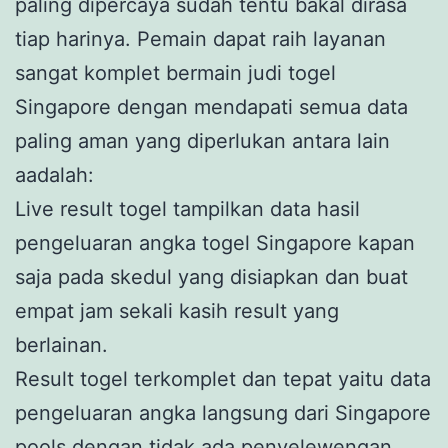
paling dipercaya sudah tentu bakal dirasa
tiap harinya. Pemain dapat raih layanan
sangat komplet bermain judi togel
Singapore dengan mendapati semua data
paling aman yang diperlukan antara lain
aadalah:
Live result togel tampilkan data hasil
pengeluaran angka togel Singapore kapan
saja pada skedul yang disiapkan dan buat
empat jam sekali kasih result yang
berlainan.
Result togel terkomplet dan tepat yaitu data
pengeluaran angka langsung dari Singapore
pools dengan tidak ada penyelewengan