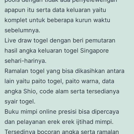
apapun itu serta data keluaran yaitu
komplet untuk beberapa kurun waktu
sebelumnya.
Live draw togel dengan beri pemutaran
hasil angka keluaran togel Singapore
sehari-harinya.
Ramalan togel yang bisa dikasihkan antara
lain yaitu paito togel, paito warna, data
angka Shio, code alam serta tersedianya
syair togel.
Buku mimpi online presisi bisa dipercaya
dan pelayanan erek erek ijtihad mimpi.
Tersedinya bocoran angka serta ramalan