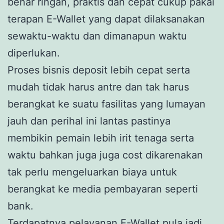
benar ringan, praktis dan cepat cukup pakai
terapan E-Wallet yang dapat dilaksanakan
sewaktu-waktu dan dimanapun waktu
diperlukan.
Proses bisnis deposit lebih cepat serta
mudah tidak harus antre dan tak harus
berangkat ke suatu fasilitas yang lumayan
jauh dan perihal ini lantas pastinya
membikin pemain lebih irit tenaga serta
waktu bahkan juga juga cost dikarenakan
tak perlu mengeluarkan biaya untuk
berangkat ke media pembayaran seperti
bank.
Terdapatnya pelayanan E-Wallet pula jadi