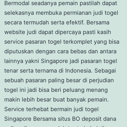
Bermodal seadanya pemain pastilah dapat
selekasnya membuka permianan judi togel
secara termudah serta efektif. Bersama
website judi dapat dipercaya pasti kasih
service pasaran togel terkomplet yang bisa
diputuskan dengan cara bebas dan antara
lainnya yakni Singapore jadi pasaran togel
tenar serta ternama di Indonesia. Sebagai
sebuah pasaran paling besar di perjudian
togel ini jadi bisa beri peluang menang
makin lebih besar buat banyak pemain.
Service terhebat bermain judi togel
Singapore Bersama situs BO deposit dana