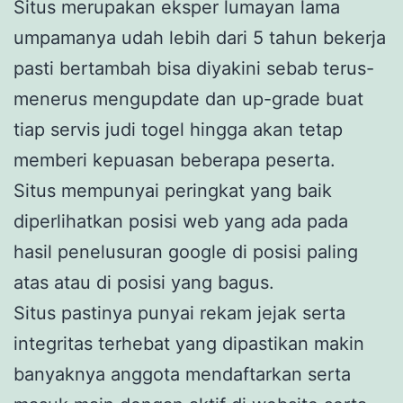
Situs merupakan eksper lumayan lama
umpamanya udah lebih dari 5 tahun bekerja
pasti bertambah bisa diyakini sebab terus-
menerus mengupdate dan up-grade buat
tiap servis judi togel hingga akan tetap
memberi kepuasan beberapa peserta.
Situs mempunyai peringkat yang baik
diperlihatkan posisi web yang ada pada
hasil penelusuran google di posisi paling
atas atau di posisi yang bagus.
Situs pastinya punyai rekam jejak serta
integritas terhebat yang dipastikan makin
banyaknya anggota mendaftarkan serta