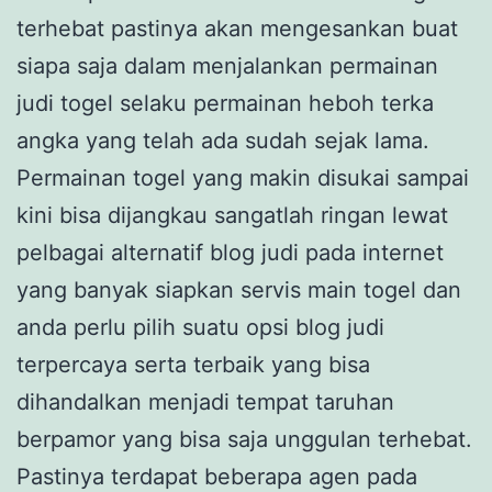
terhebat pastinya akan mengesankan buat
siapa saja dalam menjalankan permainan
judi togel selaku permainan heboh terka
angka yang telah ada sudah sejak lama.
Permainan togel yang makin disukai sampai
kini bisa dijangkau sangatlah ringan lewat
pelbagai alternatif blog judi pada internet
yang banyak siapkan servis main togel dan
anda perlu pilih suatu opsi blog judi
terpercaya serta terbaik yang bisa
dihandalkan menjadi tempat taruhan
berpamor yang bisa saja unggulan terhebat.
Pastinya terdapat beberapa agen pada