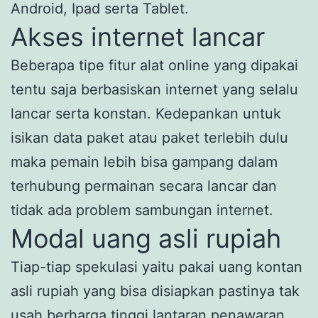
Android, Ipad serta Tablet.
Akses internet lancar
Beberapa tipe fitur alat online yang dipakai
tentu saja berbasiskan internet yang selalu
lancar serta konstan. Kedepankan untuk
isikan data paket atau paket terlebih dulu
maka pemain lebih bisa gampang dalam
terhubung permainan secara lancar dan
tidak ada problem sambungan internet.
Modal uang asli rupiah
Tiap-tiap spekulasi yaitu pakai uang kontan
asli rupiah yang bisa disiapkan pastinya tak
usah berharga tinggi lantaran penawaran