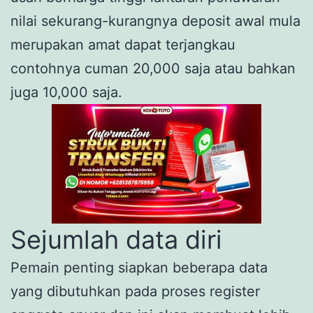
nilai sekurang-kurangnya deposit awal mula
merupakan amat dapat terjangkau
contohnya cuman 20,000 saja atau bahkan
juga 10,000 saja.
Sejumlah data diri
Pemain penting siapkan beberapa data
yang dibutuhkan pada proses register