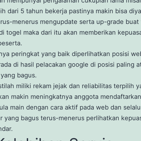
alah mempunyai pengalaman cukuplah lama misa
bih dari 5 tahun bekerja pastinya makin bisa diya
rus-menerus mengupdate serta up-grade buat t
udi togel maka dari itu akan memberikan kepuas
peserta.
nya peringkat yang baik diperlihatkan posisi we
ada di hasil pelacakan google di posisi paling a
i yang bagus.
tilah miliki rekam jejak dan reliabilitas terpilih 
kkan makin meningkatnya anggota mendaftarkan
la main dengan cara aktif pada web dan selalu
r yang bagus terus-menerus perlihatkan kepua
ndar.