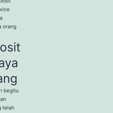
posit
vice
da
a orang
osit
aya
ang
h begitu
kan
 telah