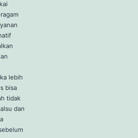
kai
beragam
layanan
atif
alkan
lan
ka lebih
s bisa
h tidak
palsu dan
ta
 sebelum