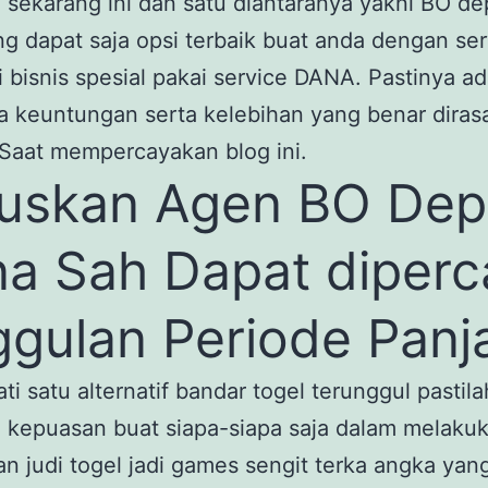
n sekarang ini dan satu diantaranya yakni BO de
g dapat saja opsi terbaik buat anda dengan ser
i bisnis spesial pakai service DANA. Pastinya a
 keuntungan serta kelebihan yang benar diras
Saat mempercayakan blog ini.
uskan Agen BO Dep
a Sah Dapat diperc
gulan Periode Panj
i satu alternatif bandar togel terunggul pastila
 kepuasan buat siapa-siapa saja dalam melaku
n judi togel jadi games sengit terka angka yang