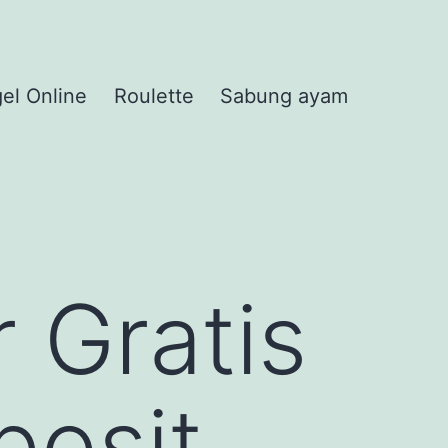
el Online
Roulette
Sabung ayam
 Gratis
posit