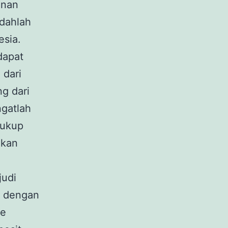
anan
udahlah
esia.
dapat
 dari
ng dari
ngatlah
cukup
nkan
judi
a dengan
ne