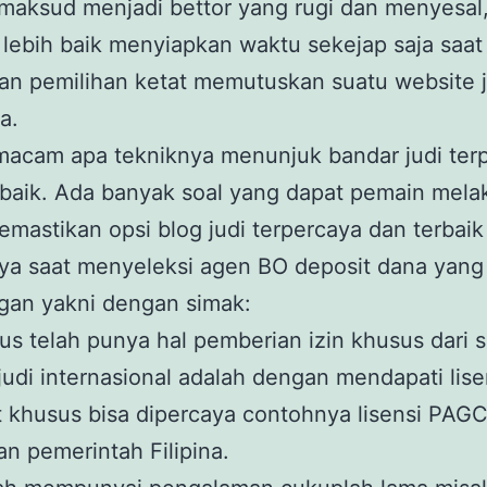
maksud menjadi bettor yang rugi dan menyesal
lebih baik menyiapkan waktu sekejap saja saat
n pemilihan ketat memutuskan suatu website j
a.
macam apa tekniknya menunjuk bandar judi ter
rbaik. Ada banyak soal yang dapat pemain mel
mastikan opsi blog judi terpercaya dan terbaik
ya saat menyeleksi agen BO deposit dana yang 
gan yakni dengan simak:
tus telah punya hal pemberian izin khusus dari
 judi internasional adalah dengan mendapati lise
at khusus bisa dipercaya contohnya lisensi PA
an pemerintah Filipina.