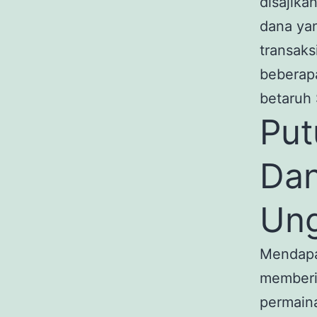
disajika
dana yan
transaks
beberapa
betaruh 
Put
Dan
Ung
Mendapat
memberi
permaina