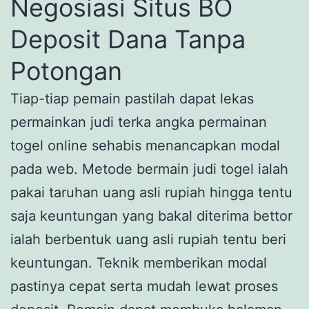
Negosiasi Situs BO
Deposit Dana Tanpa
Potongan
Tiap-tiap pemain pastilah dapat lekas
permainkan judi terka angka permainan
togel online sehabis menancapkan modal
pada web. Metode bermain judi togel ialah
pakai taruhan uang asli rupiah hingga tentu
saja keuntungan yang bakal diterima bettor
ialah berbentuk uang asli rupiah tentu beri
keuntungan. Teknik memberikan modal
pastinya cepat serta mudah lewat proses