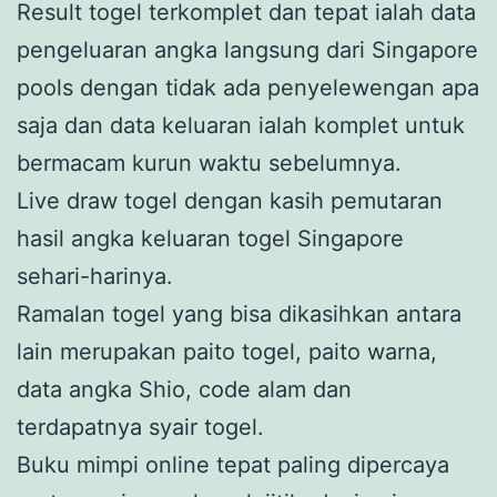
Result togel terkomplet dan tepat ialah data
pengeluaran angka langsung dari Singapore
pools dengan tidak ada penyelewengan apa
saja dan data keluaran ialah komplet untuk
bermacam kurun waktu sebelumnya.
Live draw togel dengan kasih pemutaran
hasil angka keluaran togel Singapore
sehari-harinya.
Ramalan togel yang bisa dikasihkan antara
lain merupakan paito togel, paito warna,
data angka Shio, code alam dan
terdapatnya syair togel.
Buku mimpi online tepat paling dipercaya