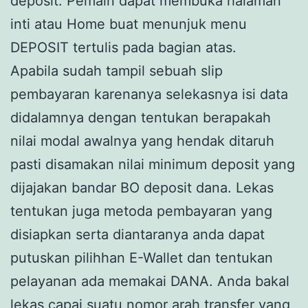
deposit. Pemain dapat membuka halaman
inti atau Home buat menunjuk menu
DEPOSIT tertulis pada bagian atas.
Apabila sudah tampil sebuah slip
pembayaran karenanya selekasnya isi data
didalamnya dengan tentukan berapakah
nilai modal awalnya yang hendak ditaruh
pasti disamakan nilai minimum deposit yang
dijajakan bandar BO deposit dana. Lekas
tentukan juga metoda pembayaran yang
disiapkan serta diantaranya anda dapat
putuskan pilihhan E-Wallet dan tentukan
pelayanan ada memakai DANA. Anda bakal
lekas capai suatu nomor arah transfer yang