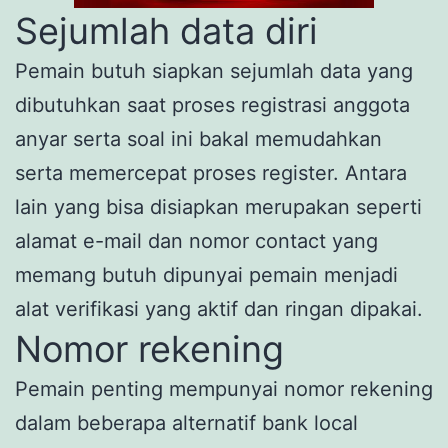
Sejumlah data diri
Pemain butuh siapkan sejumlah data yang
dibutuhkan saat proses registrasi anggota
anyar serta soal ini bakal memudahkan
serta memercepat proses register. Antara
lain yang bisa disiapkan merupakan seperti
alamat e-mail dan nomor contact yang
memang butuh dipunyai pemain menjadi
alat verifikasi yang aktif dan ringan dipakai.
Nomor rekening
Pemain penting mempunyai nomor rekening
dalam beberapa alternatif bank local