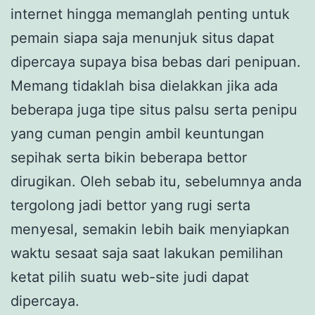
internet hingga memanglah penting untuk
pemain siapa saja menunjuk situs dapat
dipercaya supaya bisa bebas dari penipuan.
Memang tidaklah bisa dielakkan jika ada
beberapa juga tipe situs palsu serta penipu
yang cuman pengin ambil keuntungan
sepihak serta bikin beberapa bettor
dirugikan. Oleh sebab itu, sebelumnya anda
tergolong jadi bettor yang rugi serta
menyesal, semakin lebih baik menyiapkan
waktu sesaat saja saat lakukan pemilihan
ketat pilih suatu web-site judi dapat
dipercaya.