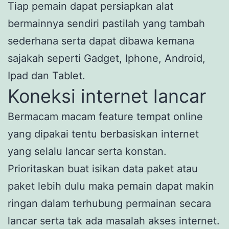
Tiap pemain dapat persiapkan alat
bermainnya sendiri pastilah yang tambah
sederhana serta dapat dibawa kemana
sajakah seperti Gadget, Iphone, Android,
Ipad dan Tablet.
Koneksi internet lancar
Bermacam macam feature tempat online
yang dipakai tentu berbasiskan internet
yang selalu lancar serta konstan.
Prioritaskan buat isikan data paket atau
paket lebih dulu maka pemain dapat makin
ringan dalam terhubung permainan secara
lancar serta tak ada masalah akses internet.