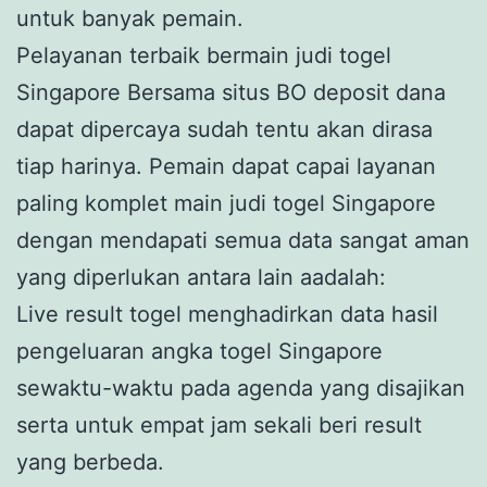
untuk banyak pemain.
Pelayanan terbaik bermain judi togel
Singapore Bersama situs BO deposit dana
dapat dipercaya sudah tentu akan dirasa
tiap harinya. Pemain dapat capai layanan
paling komplet main judi togel Singapore
dengan mendapati semua data sangat aman
yang diperlukan antara lain aadalah:
Live result togel menghadirkan data hasil
pengeluaran angka togel Singapore
sewaktu-waktu pada agenda yang disajikan
serta untuk empat jam sekali beri result
yang berbeda.