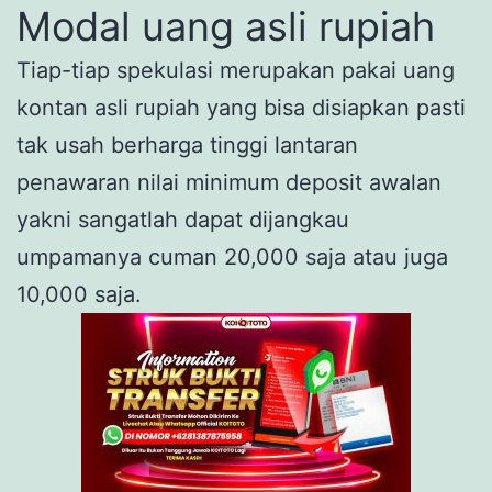
Modal uang asli rupiah
Tiap-tiap spekulasi merupakan pakai uang
kontan asli rupiah yang bisa disiapkan pasti
tak usah berharga tinggi lantaran
penawaran nilai minimum deposit awalan
yakni sangatlah dapat dijangkau
umpamanya cuman 20,000 saja atau juga
10,000 saja.