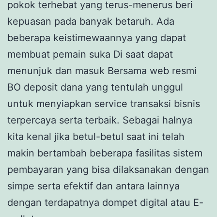
pokok terhebat yang terus-menerus beri
kepuasan pada banyak betaruh. Ada
beberapa keistimewaannya yang dapat
membuat pemain suka Di saat dapat
menunjuk dan masuk Bersama web resmi
BO deposit dana yang tentulah unggul
untuk menyiapkan service transaksi bisnis
terpercaya serta terbaik. Sebagai halnya
kita kenal jika betul-betul saat ini telah
makin bertambah beberapa fasilitas sistem
pembayaran yang bisa dilaksanakan dengan
simpe serta efektif dan antara lainnya
dengan terdapatnya dompet digital atau E-