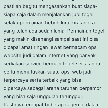
pastilah begitu mengesankan buat siapa-
siapa saja dalam menjalankan judi togel
selaku permainan heboh kira-kira angka
yang telah ada sudah lama. Permainan togel
yang makin disenangi sampai saat ini bisa
dicapai amat ringan lewat bermacam opsi
website judi dalam internet yang banyak
sediakan service bermain togel serta anda
perlu memutuskan suatu opsi web judi
terpercaya serta terbaik yang bisa
dipercaya sebagai arena taruhan berpamor
yang bisa saja unggulan terunggul.
Pastinya terdapat beberapa agen di dalam