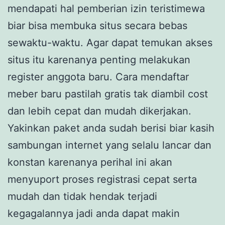
mendapati hal pemberian izin teristimewa
biar bisa membuka situs secara bebas
sewaktu-waktu. Agar dapat temukan akses
situs itu karenanya penting melakukan
register anggota baru. Cara mendaftar
meber baru pastilah gratis tak diambil cost
dan lebih cepat dan mudah dikerjakan.
Yakinkan paket anda sudah berisi biar kasih
sambungan internet yang selalu lancar dan
konstan karenanya perihal ini akan
menyuport proses registrasi cepat serta
mudah dan tidak hendak terjadi
kegagalannya jadi anda dapat makin