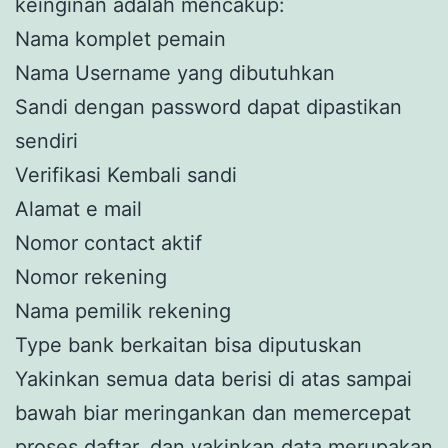
keinginan adalah mencakup:
Nama komplet pemain
Nama Username yang dibutuhkan
Sandi dengan password dapat dipastikan
sendiri
Verifikasi Kembali sandi
Alamat e mail
Nomor contact aktif
Nomor rekening
Nama pemilik rekening
Type bank berkaitan bisa diputuskan
Yakinkan semua data berisi di atas sampai
bawah biar meringankan dan memercepat
proses daftar, dan yakinkan data merupakan