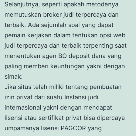
Selanjutnya, seperti apakah metodenya
memutuskan broker judi terpercaya dan
terbaik. Ada sejumlah soal yang dapat
pemain kerjakan dalam tentukan opsi web
judi terpercaya dan terbaik terpenting saat
menentukan agen BO deposit dana yang
paling memberi keuntungan yakni dengan
simak:
Jika situs telah miliki tentang pembuatan
izin privat dari suatu Instansi judi
internasional yakni dengan mendapat
lisensi atau sertifikat privat bisa dipercaya
umpamanya lisensi PAGCOR yang