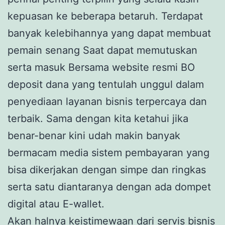
kepuasan ke beberapa betaruh. Terdapat
banyak kelebihannya yang dapat membuat
pemain senang Saat dapat memutuskan
serta masuk Bersama website resmi BO
deposit dana yang tentulah unggul dalam
penyediaan layanan bisnis terpercaya dan
terbaik. Sama dengan kita ketahui jika
benar-benar kini udah makin banyak
bermacam media sistem pembayaran yang
bisa dikerjakan dengan simpe dan ringkas
serta satu diantaranya dengan ada dompet
digital atau E-wallet.
Akan halnya keistimewaan dari servis bisnis