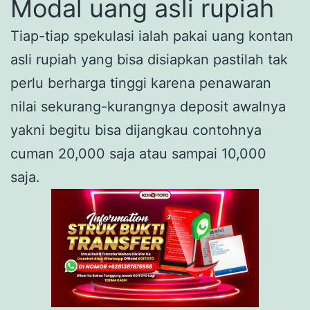
Modal uang asli rupiah
Tiap-tiap spekulasi ialah pakai uang kontan
asli rupiah yang bisa disiapkan pastilah tak
perlu berharga tinggi karena penawaran
nilai sekurang-kurangnya deposit awalnya
yakni begitu bisa dijangkau contohnya
cuman 20,000 saja atau sampai 10,000
saja.