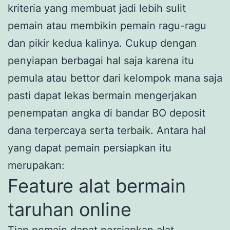
kriteria yang membuat jadi lebih sulit
pemain atau membikin pemain ragu-ragu
dan pikir kedua kalinya. Cukup dengan
penyiapan berbagai hal saja karena itu
pemula atau bettor dari kelompok mana saja
pasti dapat lekas bermain mengerjakan
penempatan angka di bandar BO deposit
dana terpercaya serta terbaik. Antara hal
yang dapat pemain persiapkan itu
merupakan:
Feature alat bermain
taruhan online
Tiap pemain dapat persiapkan alat