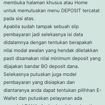
membuka halaman khusus atau Home
untuk memutuskan menu DEPOSIT tercatat
pada sisi atas.
Apabila sudah tampak sebuah slip
pembayaran jadi selekasnya isi data
didalamnya dengan tentukan berapakah
nilai modal awalan yang hendak diletakkan
pasti disamakan nilai minimum deposit yang
dijajakan bandar BO deposit dana.
Selekasnya putuskan juga model
pembayaran yang disiapkan dan
diantaranya anda dapat tentukan pilihhan E-
Wallet dan putuskan pelayanan ada