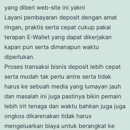
yang diberi web-site ini yakni
Layani pembayaran deposit dengan amat
ringan, praktis serta cepat cukup pakai
terapan E-Wallet yang dapat dikerjakan
kapan pun serta dimanapun waktu
diperlukan.
Proses transaksi bisnis deposit lebih cepat
serta mudah tak perlu antre serta tidak
harus ke sebuah media yang lumayan jauh
dan masalah ini juga pastinya bikin pemain
lebih irit tenaga dan waktu bahkan juga juga
ongkos dikarenakan tidak harus
mengeluarkan biaya untuk berangkat ke