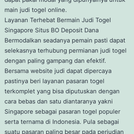
main judi togel online.
Layanan Terhebat Bermain Judi Togel
Singapore Situs BO Deposit Dana
Bermodalkan seadanya pemain pasti dapat
selekasnya terhubung permianan judi togel
dengan paling gampang dan efektif.
Bersama website judi dapat dipercaya
pastinya beri layanan pasaran togel
terkomplet yang bisa diputuskan dengan
cara bebas dan satu diantaranya yakni
Singapore sebagai pasaran togel populer
serta ternama di Indonesia. Pula sebagai
suatu pasaran paling besar pada perjudian