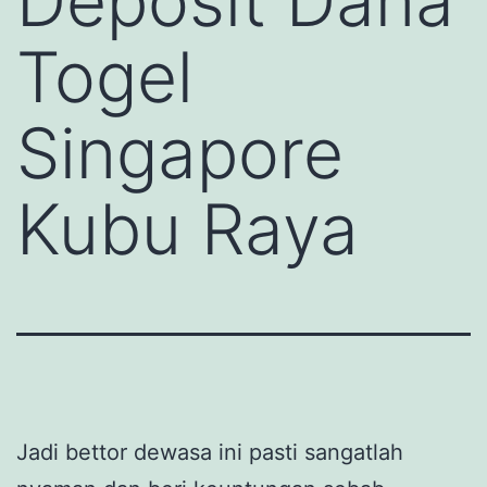
Deposit Dana
Togel
Singapore
Kubu Raya
Jadi bettor dewasa ini pasti sangatlah