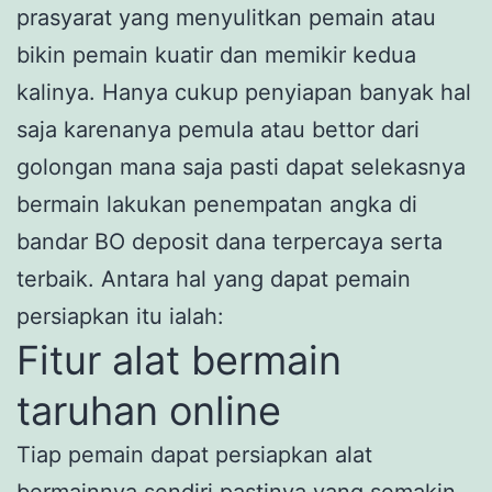
prasyarat yang menyulitkan pemain atau
bikin pemain kuatir dan memikir kedua
kalinya. Hanya cukup penyiapan banyak hal
saja karenanya pemula atau bettor dari
golongan mana saja pasti dapat selekasnya
bermain lakukan penempatan angka di
bandar BO deposit dana terpercaya serta
terbaik. Antara hal yang dapat pemain
persiapkan itu ialah:
Fitur alat bermain
taruhan online
Tiap pemain dapat persiapkan alat
bermainnya sendiri pastinya yang semakin