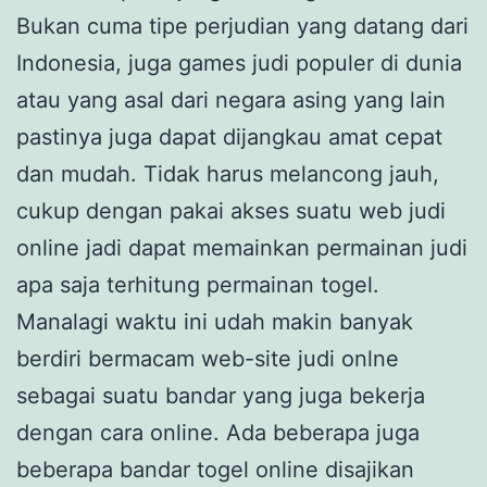
Bukan cuma tipe perjudian yang datang dari
Indonesia, juga games judi populer di dunia
atau yang asal dari negara asing yang lain
pastinya juga dapat dijangkau amat cepat
dan mudah. Tidak harus melancong jauh,
cukup dengan pakai akses suatu web judi
online jadi dapat memainkan permainan judi
apa saja terhitung permainan togel.
Manalagi waktu ini udah makin banyak
berdiri bermacam web-site judi onlne
sebagai suatu bandar yang juga bekerja
dengan cara online. Ada beberapa juga
beberapa bandar togel online disajikan