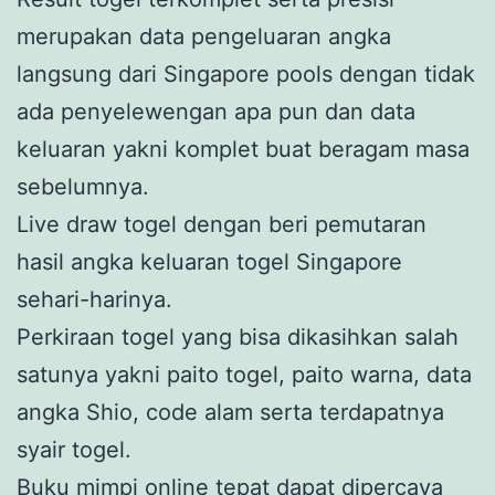
merupakan data pengeluaran angka
langsung dari Singapore pools dengan tidak
ada penyelewengan apa pun dan data
keluaran yakni komplet buat beragam masa
sebelumnya.
Live draw togel dengan beri pemutaran
hasil angka keluaran togel Singapore
sehari-harinya.
Perkiraan togel yang bisa dikasihkan salah
satunya yakni paito togel, paito warna, data
angka Shio, code alam serta terdapatnya
syair togel.
Buku mimpi online tepat dapat dipercaya