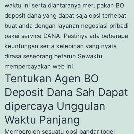
waktu ini serta diantaranya merupakan BO
deposit dana yang dapat saja opsi terhebat
buat anda dengan layanan negosiasi pribadi
pakai service DANA. Pastinya ada beberapa
keuntungan serta kelebihan yang nyata
dirasa seseorang betaruh Sewaktu
mempercayakan web ini.
Tentukan Agen BO
Deposit Dana Sah Dapat
dipercaya Unggulan
Waktu Panjang
Memperoleh sesuatu opsi bandar togel