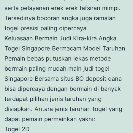
serta pelayanan erek erek tafsiran mimpi.
Tersedinya bocoran angka juga ramalan
togel presisi paling dipercaya.
Keluasaan Bermain Judi Kira-kira Angka
Togel Singapore Bermacam Model Taruhan
Pemain bebas putuskan lekas metode
bermain paling mudah main judi togel
Singapore Bersama situs BO deposit dana
bisa dipercaya dengan bermain di banyak
terdapat pilihan jenis taruhan yang
disiapkan. Antara jenis taruhan togel yang
dapat pemain permainkan yakni:
Togel 2D