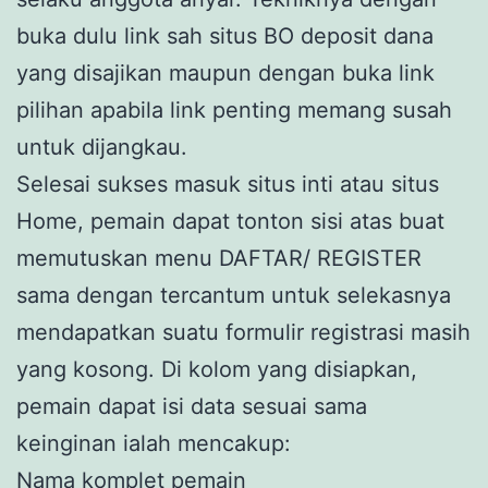
buka dulu link sah situs BO deposit dana
yang disajikan maupun dengan buka link
pilihan apabila link penting memang susah
untuk dijangkau.
Selesai sukses masuk situs inti atau situs
Home, pemain dapat tonton sisi atas buat
memutuskan menu DAFTAR/ REGISTER
sama dengan tercantum untuk selekasnya
mendapatkan suatu formulir registrasi masih
yang kosong. Di kolom yang disiapkan,
pemain dapat isi data sesuai sama
keinginan ialah mencakup:
Nama komplet pemain