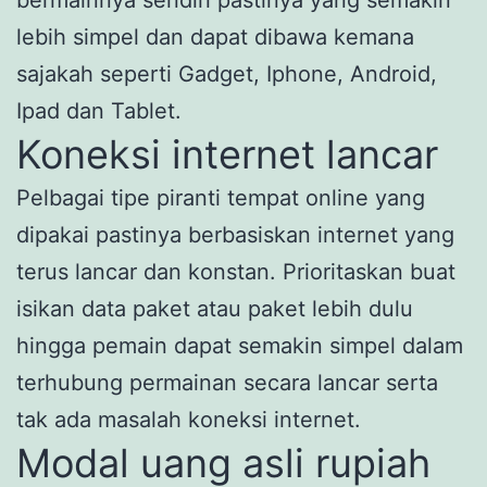
lebih simpel dan dapat dibawa kemana
sajakah seperti Gadget, Iphone, Android,
Ipad dan Tablet.
Koneksi internet lancar
Pelbagai tipe piranti tempat online yang
dipakai pastinya berbasiskan internet yang
terus lancar dan konstan. Prioritaskan buat
isikan data paket atau paket lebih dulu
hingga pemain dapat semakin simpel dalam
terhubung permainan secara lancar serta
tak ada masalah koneksi internet.
Modal uang asli rupiah