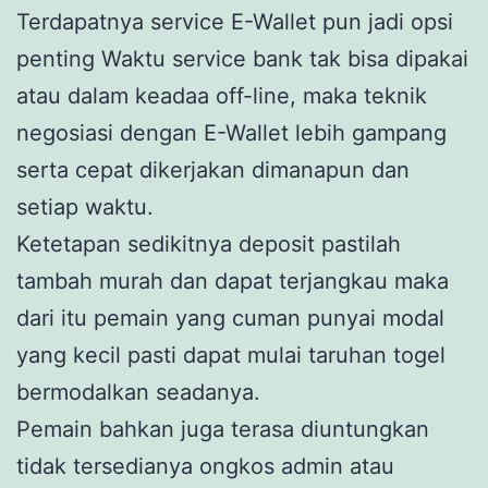
Terdapatnya service E-Wallet pun jadi opsi
penting Waktu service bank tak bisa dipakai
atau dalam keadaa off-line, maka teknik
negosiasi dengan E-Wallet lebih gampang
serta cepat dikerjakan dimanapun dan
setiap waktu.
Ketetapan sedikitnya deposit pastilah
tambah murah dan dapat terjangkau maka
dari itu pemain yang cuman punyai modal
yang kecil pasti dapat mulai taruhan togel
bermodalkan seadanya.
Pemain bahkan juga terasa diuntungkan
tidak tersedianya ongkos admin atau