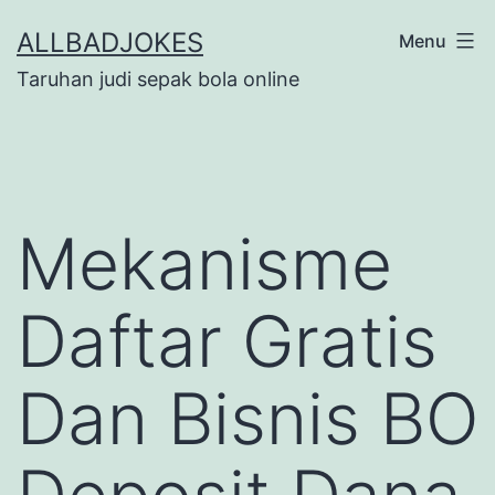
Skip
ALLBADJOKES
Menu
to
Taruhan judi sepak bola online
content
Mekanisme
Daftar Gratis
Dan Bisnis BO