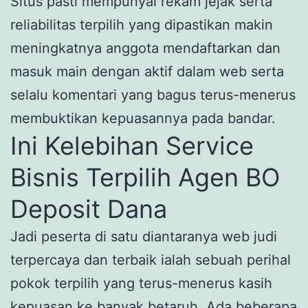
Situs pasti mempunyai rekam jejak serta
reliabilitas terpilih yang dipastikan makin
meningkatnya anggota mendaftarkan dan
masuk main dengan aktif dalam web serta
selalu komentari yang bagus terus-menerus
membuktikan kepuasannya pada bandar.
Ini Kelebihan Service
Bisnis Terpilih Agen BO
Deposit Dana
Jadi peserta di satu diantaranya web judi
terpercaya dan terbaik ialah sebuah perihal
pokok terpilih yang terus-menerus kasih
kepuasan ke banyak betaruh. Ada beberapa