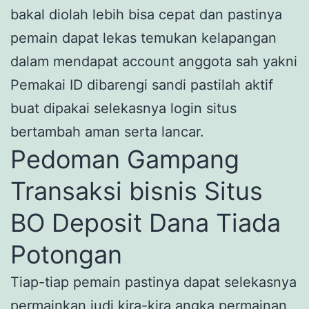
bakal diolah lebih bisa cepat dan pastinya
pemain dapat lekas temukan kelapangan
dalam mendapat account anggota sah yakni
Pemakai ID dibarengi sandi pastilah aktif
buat dipakai selekasnya login situs
bertambah aman serta lancar.
Pedoman Gampang
Transaksi bisnis Situs
BO Deposit Dana Tiada
Potongan
Tiap-tiap pemain pastinya dapat selekasnya
permainkan judi kira-kira angka permainan