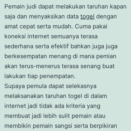
Pemain judi dapat melakukan taruhan kapan
saja dan menyaksikan data
togel
dengan
amat cepat serta mudah. Cuma pakai
koneksi internet semuanya terasa
sederhana serta efektif bahkan juga juga
berkesempatan menang di mana pemian
akan terus-menerus terasa senang buat
lakukan tiap penempatan.
Supaya pemula dapat selekasnya
melaksanakan taruhan togel di dalam
internet jadi tidak ada kriteria yang
membuat jadi lebih sulit pemain atau
membikin pemain sangsi serta berpikiran