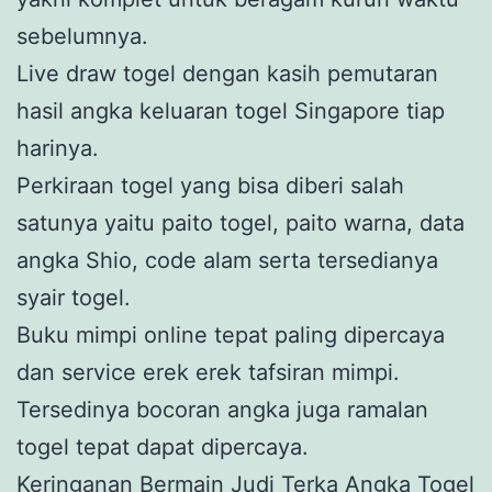
sebelumnya.
Live draw togel dengan kasih pemutaran
hasil angka keluaran togel Singapore tiap
harinya.
Perkiraan togel yang bisa diberi salah
satunya yaitu paito togel, paito warna, data
angka Shio, code alam serta tersedianya
syair togel.
Buku mimpi online tepat paling dipercaya
dan service erek erek tafsiran mimpi.
Tersedinya bocoran angka juga ramalan
togel tepat dapat dipercaya.
Keringanan Bermain Judi Terka Angka Togel