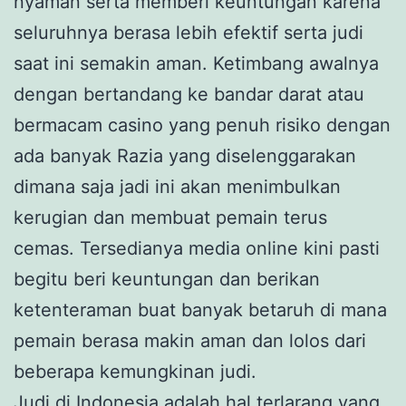
nyaman serta memberi keuntungan karena
seluruhnya berasa lebih efektif serta judi
saat ini semakin aman. Ketimbang awalnya
dengan bertandang ke bandar darat atau
bermacam casino yang penuh risiko dengan
ada banyak Razia yang diselenggarakan
dimana saja jadi ini akan menimbulkan
kerugian dan membuat pemain terus
cemas. Tersedianya media online kini pasti
begitu beri keuntungan dan berikan
ketenteraman buat banyak betaruh di mana
pemain berasa makin aman dan lolos dari
beberapa kemungkinan judi.
Judi di Indonesia adalah hal terlarang yang