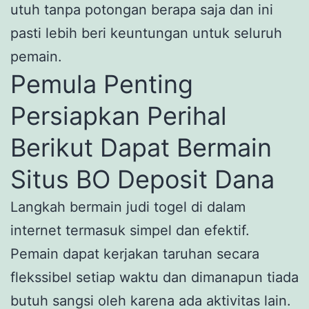
utuh tanpa potongan berapa saja dan ini
pasti lebih beri keuntungan untuk seluruh
pemain.
Pemula Penting
Persiapkan Perihal
Berikut Dapat Bermain
Situs BO Deposit Dana
Langkah bermain judi togel di dalam
internet termasuk simpel dan efektif.
Pemain dapat kerjakan taruhan secara
flekssibel setiap waktu dan dimanapun tiada
butuh sangsi oleh karena ada aktivitas lain.