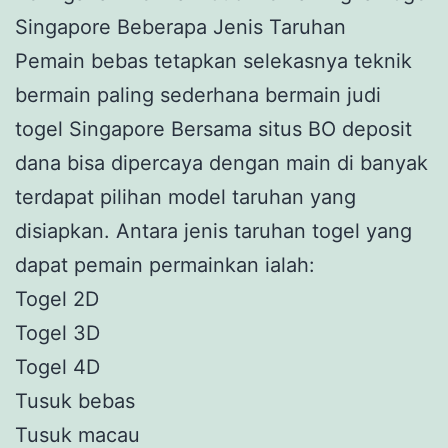
Singapore Beberapa Jenis Taruhan
Pemain bebas tetapkan selekasnya teknik
bermain paling sederhana bermain judi
togel Singapore Bersama situs BO deposit
dana bisa dipercaya dengan main di banyak
terdapat pilihan model taruhan yang
disiapkan. Antara jenis taruhan togel yang
dapat pemain permainkan ialah:
Togel 2D
Togel 3D
Togel 4D
Tusuk bebas
Tusuk macau