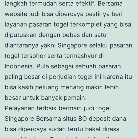
langkah termudah serta efektif. Bersama
website judi bisa dipercaya pastinya beri
layanan pasaran togel terkomplet yang bisa
diputuskan dengan bebas dan satu
diantaranya yakni Singapore selaku pasaran
togel tersohor serta termashyur di
Indonesia. Pula sebagai sebuah pasaran
paling besar di perjudian togel ini karena itu
bisa kasih peluang menang makin lebih
besar untuk banyak pemain.
Pelayanan terbaik bermain judi togel
Singapore Bersama situs BO deposit dana
bisa dipercaya sudah tentu bakal dirasa