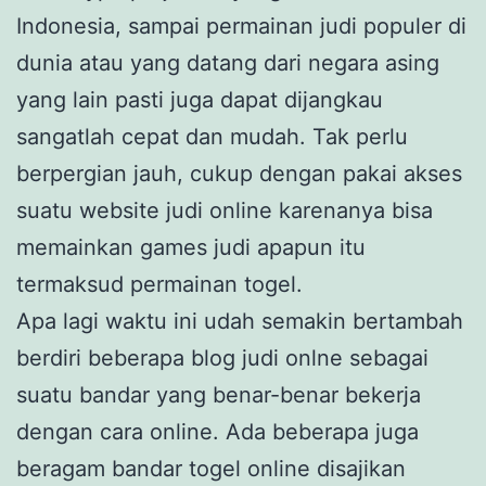
Indonesia, sampai permainan judi populer di
dunia atau yang datang dari negara asing
yang lain pasti juga dapat dijangkau
sangatlah cepat dan mudah. Tak perlu
berpergian jauh, cukup dengan pakai akses
suatu website judi online karenanya bisa
memainkan games judi apapun itu
termaksud permainan togel.
Apa lagi waktu ini udah semakin bertambah
berdiri beberapa blog judi onlne sebagai
suatu bandar yang benar-benar bekerja
dengan cara online. Ada beberapa juga
beragam bandar togel online disajikan