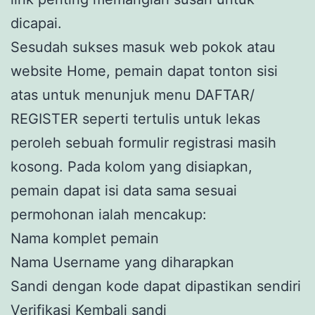
dicapai.
Sesudah sukses masuk web pokok atau
website Home, pemain dapat tonton sisi
atas untuk menunjuk menu DAFTAR/
REGISTER seperti tertulis untuk lekas
peroleh sebuah formulir registrasi masih
kosong. Pada kolom yang disiapkan,
pemain dapat isi data sama sesuai
permohonan ialah mencakup:
Nama komplet pemain
Nama Username yang diharapkan
Sandi dengan kode dapat dipastikan sendiri
Verifikasi Kembali sandi