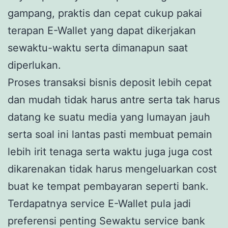
gampang, praktis dan cepat cukup pakai
terapan E-Wallet yang dapat dikerjakan
sewaktu-waktu serta dimanapun saat
diperlukan.
Proses transaksi bisnis deposit lebih cepat
dan mudah tidak harus antre serta tak harus
datang ke suatu media yang lumayan jauh
serta soal ini lantas pasti membuat pemain
lebih irit tenaga serta waktu juga juga cost
dikarenakan tidak harus mengeluarkan cost
buat ke tempat pembayaran seperti bank.
Terdapatnya service E-Wallet pula jadi
preferensi penting Sewaktu service bank