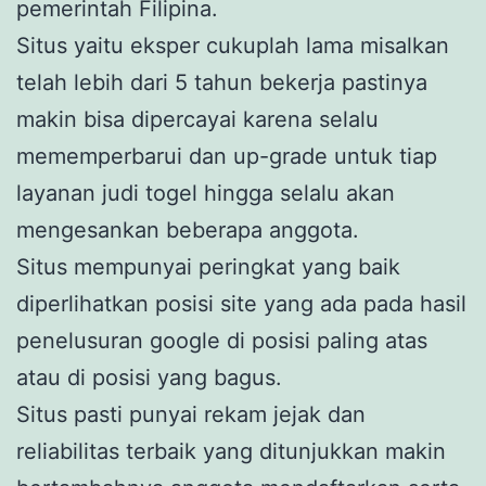
pemerintah Filipina.
Situs yaitu eksper cukuplah lama misalkan
telah lebih dari 5 tahun bekerja pastinya
makin bisa dipercayai karena selalu
mememperbarui dan up-grade untuk tiap
layanan judi togel hingga selalu akan
mengesankan beberapa anggota.
Situs mempunyai peringkat yang baik
diperlihatkan posisi site yang ada pada hasil
penelusuran google di posisi paling atas
atau di posisi yang bagus.
Situs pasti punyai rekam jejak dan
reliabilitas terbaik yang ditunjukkan makin