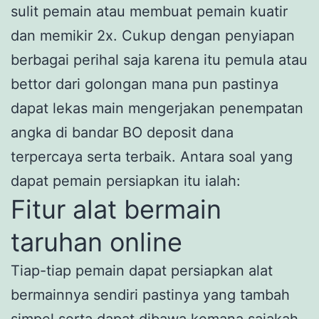
sulit pemain atau membuat pemain kuatir
dan memikir 2x. Cukup dengan penyiapan
berbagai perihal saja karena itu pemula atau
bettor dari golongan mana pun pastinya
dapat lekas main mengerjakan penempatan
angka di bandar BO deposit dana
terpercaya serta terbaik. Antara soal yang
dapat pemain persiapkan itu ialah:
Fitur alat bermain
taruhan online
Tiap-tiap pemain dapat persiapkan alat
bermainnya sendiri pastinya yang tambah
simpel serta dapat dibawa kemana sajakah