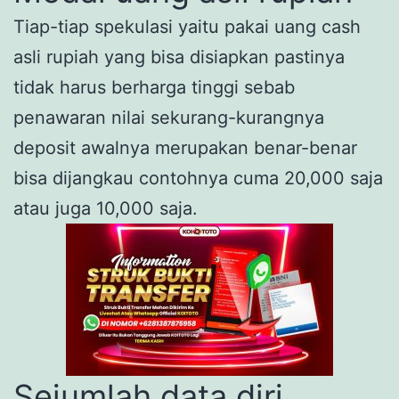
Tiap-tiap spekulasi yaitu pakai uang cash
asli rupiah yang bisa disiapkan pastinya
tidak harus berharga tinggi sebab
penawaran nilai sekurang-kurangnya
deposit awalnya merupakan benar-benar
bisa dijangkau contohnya cuma 20,000 saja
atau juga 10,000 saja.
Sejumlah data diri