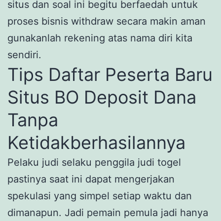
situs dan soal ini begitu berfaedah untuk
proses bisnis withdraw secara makin aman
gunakanlah rekening atas nama diri kita
sendiri.
Tips Daftar Peserta Baru
Situs BO Deposit Dana
Tanpa
Ketidakberhasilannya
Pelaku judi selaku penggila judi togel
pastinya saat ini dapat mengerjakan
spekulasi yang simpel setiap waktu dan
dimanapun. Jadi pemain pemula jadi hanya