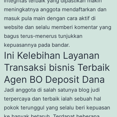
integritas terbaik yang dipastikan makin
meningkatnya anggota mendaftarkan dan
masuk pula main dengan cara aktif di
website dan selalu memberi komentar yang
bagus terus-menerus tunjukkan
kepuasannya pada bandar.
Ini Kelebihan Layanan
Transaksi bisnis Terbaik
Agen BO Deposit Dana
Jadi anggota di salah satunya blog judi
terpercaya dan terbaik ialah sebuah hal
pokok terunggul yang selalu beri kepuasan
ke banyak betaruh. Terdapat beberapa