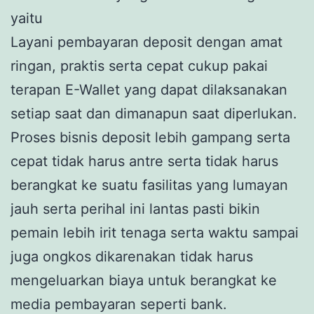
yaitu
Layani pembayaran deposit dengan amat
ringan, praktis serta cepat cukup pakai
terapan E-Wallet yang dapat dilaksanakan
setiap saat dan dimanapun saat diperlukan.
Proses bisnis deposit lebih gampang serta
cepat tidak harus antre serta tidak harus
berangkat ke suatu fasilitas yang lumayan
jauh serta perihal ini lantas pasti bikin
pemain lebih irit tenaga serta waktu sampai
juga ongkos dikarenakan tidak harus
mengeluarkan biaya untuk berangkat ke
media pembayaran seperti bank.