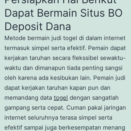
Dapat Bermain Situs BO
Deposit Dana
Metode bermain judi togel di dalam internet
termasuk simpel serta efektif. Pemain dapat
kerjakan taruhan secara flekssibel sewaktu-
waktu dan dimanapun tiada penting sangsi
oleh karena ada kesibukan lain. Pemain judi
dapat kerjakan taruhan kapan pun dan
memandang data
togel
dengan sangatlah
gampang serta cepat. Cuman pakai jaringan
internet seluruhnya terasa simpel serta
efektif sampai juga berkesempatan menang