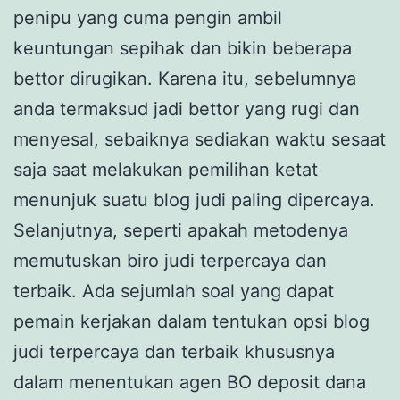
penipu yang cuma pengin ambil
keuntungan sepihak dan bikin beberapa
bettor dirugikan. Karena itu, sebelumnya
anda termaksud jadi bettor yang rugi dan
menyesal, sebaiknya sediakan waktu sesaat
saja saat melakukan pemilihan ketat
menunjuk suatu blog judi paling dipercaya.
Selanjutnya, seperti apakah metodenya
memutuskan biro judi terpercaya dan
terbaik. Ada sejumlah soal yang dapat
pemain kerjakan dalam tentukan opsi blog
judi terpercaya dan terbaik khususnya
dalam menentukan agen BO deposit dana