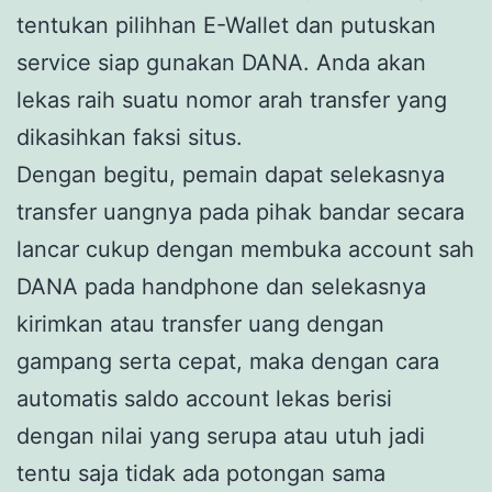
tentukan pilihhan E-Wallet dan putuskan
service siap gunakan DANA. Anda akan
lekas raih suatu nomor arah transfer yang
dikasihkan faksi situs.
Dengan begitu, pemain dapat selekasnya
transfer uangnya pada pihak bandar secara
lancar cukup dengan membuka account sah
DANA pada handphone dan selekasnya
kirimkan atau transfer uang dengan
gampang serta cepat, maka dengan cara
automatis saldo account lekas berisi
dengan nilai yang serupa atau utuh jadi
tentu saja tidak ada potongan sama