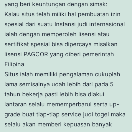
yang beri keuntungan dengan simak:
Kalau situs telah miliki hal pembuatan izin
spesial dari suatu Instansi judi internasional
ialah dengan memperoleh lisensi atau
sertifikat spesial bisa dipercaya misalkan
lisensi PAGCOR yang diberi pemerintah
Filipina.
Situs ialah memiliki pengalaman cukuplah
lama semisalnya udah lebih dari pada 5
tahun bekerja pasti lebih bisa diakui
lantaran selalu mememperbarui serta up-
grade buat tiap-tiap service judi togel maka
selalu akan memberi kepuasan banyak