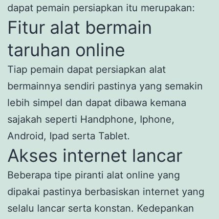
dapat pemain persiapkan itu merupakan:
Fitur alat bermain
taruhan online
Tiap pemain dapat persiapkan alat
bermainnya sendiri pastinya yang semakin
lebih simpel dan dapat dibawa kemana
sajakah seperti Handphone, Iphone,
Android, Ipad serta Tablet.
Akses internet lancar
Beberapa tipe piranti alat online yang
dipakai pastinya berbasiskan internet yang
selalu lancar serta konstan. Kedepankan