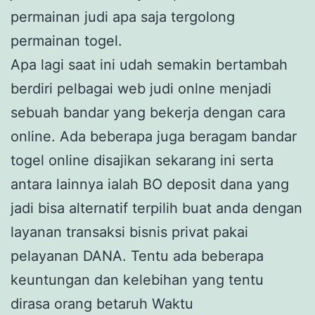
permainan judi apa saja tergolong
permainan togel.
Apa lagi saat ini udah semakin bertambah
berdiri pelbagai web judi onlne menjadi
sebuah bandar yang bekerja dengan cara
online. Ada beberapa juga beragam bandar
togel online disajikan sekarang ini serta
antara lainnya ialah BO deposit dana yang
jadi bisa alternatif terpilih buat anda dengan
layanan transaksi bisnis privat pakai
pelayanan DANA. Tentu ada beberapa
keuntungan dan kelebihan yang tentu
dirasa orang betaruh Waktu