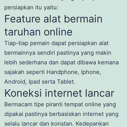
persiapkan itu yaitu:
Feature alat bermain
taruhan online
Tiap-tiap pemain dapat persiapkan alat
bermainnya sendiri pastinya yang makin
lebih sederhana dan dapat dibawa kemana
sajakah seperti Handphone, Iphone,
Android, Ipad serta Tablet.
Koneksi internet lancar
Bermacam tipe piranti tempat online yang
dipakai pastinya berbasiskan internet yang
selalu lancar dan konstan. Kedepankan