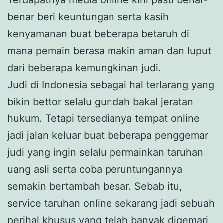
benar beri keuntungan serta kasih
kenyamanan buat beberapa betaruh di
mana pemain berasa makin aman dan luput
dari beberapa kemungkinan judi.
Judi di Indonesia sebagai hal terlarang yang
bikin bettor selalu gundah bakal jeratan
hukum. Tetapi tersedianya tempat online
jadi jalan keluar buat beberapa penggemar
judi yang ingin selalu permainkan taruhan
uang asli serta coba peruntungannya
semakin bertambah besar. Sebab itu,
service taruhan online sekarang jadi sebuah
perihal khusus yang telah banyak digemari