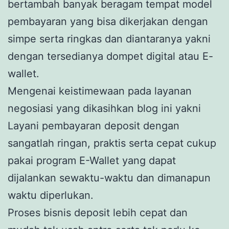
bertambah banyak beragam tempat model
pembayaran yang bisa dikerjakan dengan
simpe serta ringkas dan diantaranya yakni
dengan tersedianya dompet digital atau E-
wallet.
Mengenai keistimewaan pada layanan
negosiasi yang dikasihkan blog ini yakni
Layani pembayaran deposit dengan
sangatlah ringan, praktis serta cepat cukup
pakai program E-Wallet yang dapat
dijalankan sewaktu-waktu dan dimanapun
waktu diperlukan.
Proses bisnis deposit lebih cepat dan