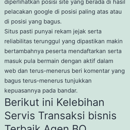
diperlihatkan posisi site yang berada di hasil
pelacakan google di posisi paling atas atau
di posisi yang bagus.
Situs pasti punyai rekam jejak serta
reliabilitas terunggul yang dipastikan makin
bertambahnya peserta mendaftarkan serta
masuk pula bermain dengan aktif dalam
web dan terus-menerus beri komentar yang
bagus terus-menerus tunjukkan
kepuasannya pada bandar.
Berikut ini Kelebihan
Servis Transaksi bisnis
Terbaik Agen BO