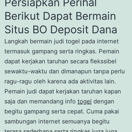
Persiapkan Perihal
Berikut Dapat Bermain
Situs BO Deposit Dana
Langkah bermain judi togel pada internet
termasuk gampang serta ringkas. Pemain
dapat kerjakan taruhan secara flekssibel
sewaktu-waktu dan dimanapun tanpa perlu
ragu-ragu oleh karena ada aktivitas lain.
Pemain judi dapat kerjakan taruhan kapan
saja dan memandang info
togel
dengan
begitu gampang serta cepat. Cuma pakai
sambungan internet semuanya begitu
terasa sederhana serta ringkas juga juga