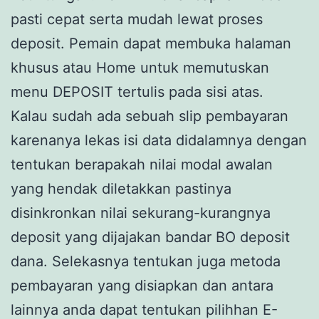
pasti cepat serta mudah lewat proses
deposit. Pemain dapat membuka halaman
khusus atau Home untuk memutuskan
menu DEPOSIT tertulis pada sisi atas.
Kalau sudah ada sebuah slip pembayaran
karenanya lekas isi data didalamnya dengan
tentukan berapakah nilai modal awalan
yang hendak diletakkan pastinya
disinkronkan nilai sekurang-kurangnya
deposit yang dijajakan bandar BO deposit
dana. Selekasnya tentukan juga metoda
pembayaran yang disiapkan dan antara
lainnya anda dapat tentukan pilihhan E-