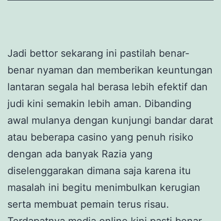
Jadi bettor sekarang ini pastilah benar-
benar nyaman dan memberikan keuntungan
lantaran segala hal berasa lebih efektif dan
judi kini semakin lebih aman. Dibanding
awal mulanya dengan kunjungi bandar darat
atau beberapa casino yang penuh risiko
dengan ada banyak Razia yang
diselenggarakan dimana saja karena itu
masalah ini begitu menimbulkan kerugian
serta membuat pemain terus risau.
Terdapatnya media online kini pasti benar-