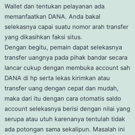
Wallet dan tentukan pelayanan ada
memanfaatkan DANA. Anda bakal
selekasnya capai suatu nomor arah transfer
yang dikasihkan faksi situs.
Dengan begitu, pemain dapat selekasnya
transfer uangnya pada pihak bandar secara
lancar cukup dengan membuka account sah
DANA di hp serta lekas kirimkan atau
transfer uang dengan cepat dan mudah,
maka dari itu dengan cara otomatis saldo
account selekasnya berisi dengan nilai yang
serupa atau utuh karenanya tentulah tidak
ada potongan sama sekalipun. Masalah ini