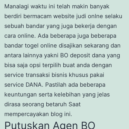
Manalagi waktu ini telah makin banyak
berdiri bermacam website judi onlne selaku
sebuah bandar yang juga bekerja dengan
cara online. Ada beberapa juga beberapa
bandar togel online disajikan sekarang dan
antara lainnya yakni BO deposit dana yang
bisa saja opsi terpilih buat anda dengan
service transaksi bisnis khusus pakai
service DANA. Pastilah ada beberapa
keuntungan serta kelebihan yang jelas
dirasa seorang betaruh Saat
mempercayakan blog ini.
Putuskan Agen BO