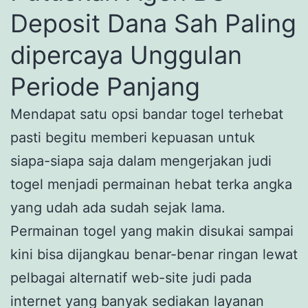
Deposit Dana Sah Paling
dipercaya Unggulan
Periode Panjang
Mendapat satu opsi bandar togel terhebat
pasti begitu memberi kepuasan untuk
siapa-siapa saja dalam mengerjakan judi
togel menjadi permainan hebat terka angka
yang udah ada sudah sejak lama.
Permainan togel yang makin disukai sampai
kini bisa dijangkau benar-benar ringan lewat
pelbagai alternatif web-site judi pada
internet yang banyak sediakan layanan