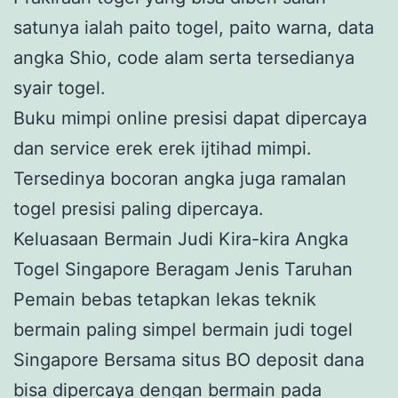
satunya ialah paito togel, paito warna, data
angka Shio, code alam serta tersedianya
syair togel.
Buku mimpi online presisi dapat dipercaya
dan service erek erek ijtihad mimpi.
Tersedinya bocoran angka juga ramalan
togel presisi paling dipercaya.
Keluasaan Bermain Judi Kira-kira Angka
Togel Singapore Beragam Jenis Taruhan
Pemain bebas tetapkan lekas teknik
bermain paling simpel bermain judi togel
Singapore Bersama situs BO deposit dana
bisa dipercaya dengan bermain pada