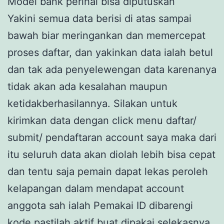
Model bank perihal bisa diputuskan
Yakini semua data berisi di atas sampai
bawah biar meringankan dan memercepat
proses daftar, dan yakinkan data ialah betul
dan tak ada penyelewengan data karenanya
tidak akan ada kesalahan maupun
ketidakberhasilannya. Silakan untuk
kirimkan data dengan click menu daftar/
submit/ pendaftaran account saya maka dari
itu seluruh data akan diolah lebih bisa cepat
dan tentu saja pemain dapat lekas peroleh
kelapangan dalam mendapat account
anggota sah ialah Pemakai ID dibarengi
kode pastilah aktif buat dipakai selekasnya