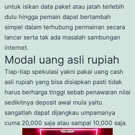
untuk isikan data paket atau jatah terlebih
dulu hingga pemain dapat bertambah
simpel dalam terhubung permainan secara
lancar serta tak ada masalah sambungan
internet.
Modal uang asli rupiah
Tiap-tiap spekulasi yakni pakai uang cash
asli rupiah yang bisa disiapkan pasti tidak
harus berharga tinggi sebab penawaran nilai
sedikitnya deposit awal mula yaitu
sangatlah dapat dijangkau umpamanya
cuma 20,000 saja atau sampai 10,000 saja.