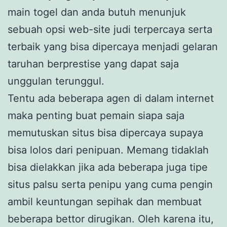
main togel dan anda butuh menunjuk
sebuah opsi web-site judi terpercaya serta
terbaik yang bisa dipercaya menjadi gelaran
taruhan berprestise yang dapat saja
unggulan terunggul.
Tentu ada beberapa agen di dalam internet
maka penting buat pemain siapa saja
memutuskan situs bisa dipercaya supaya
bisa lolos dari penipuan. Memang tidaklah
bisa dielakkan jika ada beberapa juga tipe
situs palsu serta penipu yang cuma pengin
ambil keuntungan sepihak dan membuat
beberapa bettor dirugikan. Oleh karena itu,