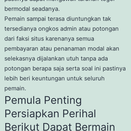
bermodal seadanya.
Pemain sampai terasa diuntungkan tak
tersedianya ongkos admin atau potongan
dari faksi situs karenanya semua
pembayaran atau penanaman modal akan
selekasnya dijalankan utuh tanpa ada
potongan berapa saja serta soal ini pastinya
lebih beri keuntungan untuk seluruh
pemain.
Pemula Penting
Persiapkan Perihal
Berikut Dapat Bermain