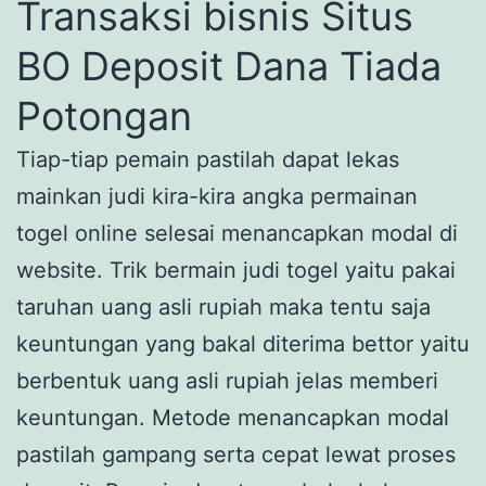
Transaksi bisnis Situs
BO Deposit Dana Tiada
Potongan
Tiap-tiap pemain pastilah dapat lekas
mainkan judi kira-kira angka permainan
togel online selesai menancapkan modal di
website. Trik bermain judi togel yaitu pakai
taruhan uang asli rupiah maka tentu saja
keuntungan yang bakal diterima bettor yaitu
berbentuk uang asli rupiah jelas memberi
keuntungan. Metode menancapkan modal
pastilah gampang serta cepat lewat proses