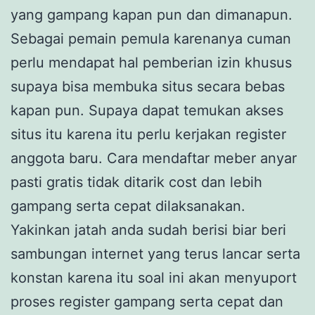
yang gampang kapan pun dan dimanapun.
Sebagai pemain pemula karenanya cuman
perlu mendapat hal pemberian izin khusus
supaya bisa membuka situs secara bebas
kapan pun. Supaya dapat temukan akses
situs itu karena itu perlu kerjakan register
anggota baru. Cara mendaftar meber anyar
pasti gratis tidak ditarik cost dan lebih
gampang serta cepat dilaksanakan.
Yakinkan jatah anda sudah berisi biar beri
sambungan internet yang terus lancar serta
konstan karena itu soal ini akan menyuport
proses register gampang serta cepat dan