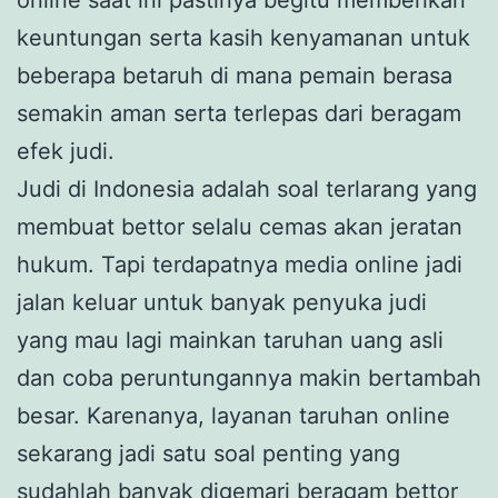
keuntungan serta kasih kenyamanan untuk
beberapa betaruh di mana pemain berasa
semakin aman serta terlepas dari beragam
efek judi.
Judi di Indonesia adalah soal terlarang yang
membuat bettor selalu cemas akan jeratan
hukum. Tapi terdapatnya media online jadi
jalan keluar untuk banyak penyuka judi
yang mau lagi mainkan taruhan uang asli
dan coba peruntungannya makin bertambah
besar. Karenanya, layanan taruhan online
sekarang jadi satu soal penting yang
sudahlah banyak digemari beragam bettor