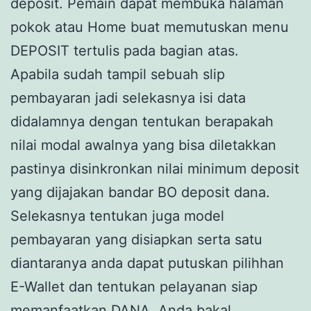
deposit. Pemain dapat membuka halaman
pokok atau Home buat memutuskan menu
DEPOSIT tertulis pada bagian atas.
Apabila sudah tampil sebuah slip
pembayaran jadi selekasnya isi data
didalamnya dengan tentukan berapakah
nilai modal awalnya yang bisa diletakkan
pastinya disinkronkan nilai minimum deposit
yang dijajakan bandar BO deposit dana.
Selekasnya tentukan juga model
pembayaran yang disiapkan serta satu
diantaranya anda dapat putuskan pilihhan
E-Wallet dan tentukan pelayanan siap
memanfaatkan DANA. Anda bakal