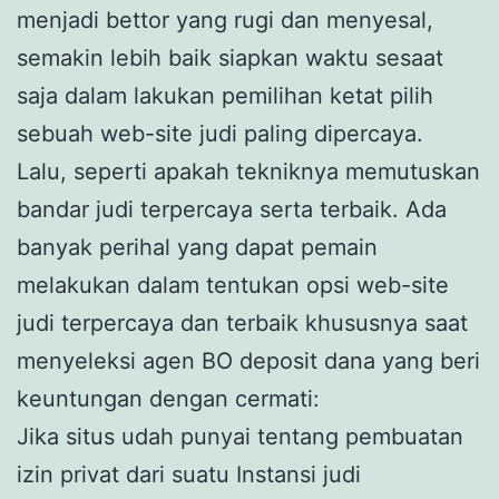
menjadi bettor yang rugi dan menyesal,
semakin lebih baik siapkan waktu sesaat
saja dalam lakukan pemilihan ketat pilih
sebuah web-site judi paling dipercaya.
Lalu, seperti apakah tekniknya memutuskan
bandar judi terpercaya serta terbaik. Ada
banyak perihal yang dapat pemain
melakukan dalam tentukan opsi web-site
judi terpercaya dan terbaik khususnya saat
menyeleksi agen BO deposit dana yang beri
keuntungan dengan cermati:
Jika situs udah punyai tentang pembuatan
izin privat dari suatu Instansi judi