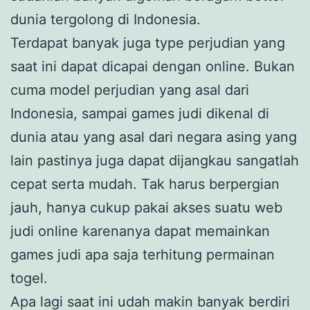
dunia tergolong di Indonesia.
Terdapat banyak juga type perjudian yang
saat ini dapat dicapai dengan online. Bukan
cuma model perjudian yang asal dari
Indonesia, sampai games judi dikenal di
dunia atau yang asal dari negara asing yang
lain pastinya juga dapat dijangkau sangatlah
cepat serta mudah. Tak harus berpergian
jauh, hanya cukup pakai akses suatu web
judi online karenanya dapat memainkan
games judi apa saja terhitung permainan
togel.
Apa lagi saat ini udah makin banyak berdiri