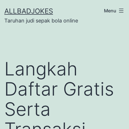
Skip
ALLBADJOKES
Menu
to
Taruhan judi sepak bola online
content
Langkah
Daftar Gratis
Serta