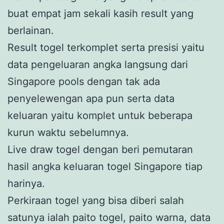
buat empat jam sekali kasih result yang
berlainan.
Result togel terkomplet serta presisi yaitu
data pengeluaran angka langsung dari
Singapore pools dengan tak ada
penyelewengan apa pun serta data
keluaran yaitu komplet untuk beberapa
kurun waktu sebelumnya.
Live draw togel dengan beri pemutaran
hasil angka keluaran togel Singapore tiap
harinya.
Perkiraan togel yang bisa diberi salah
satunya ialah paito togel, paito warna, data