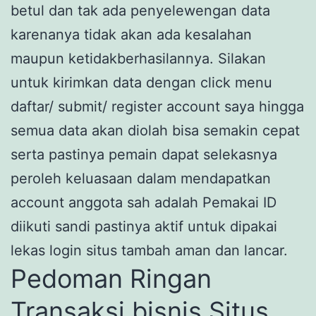
betul dan tak ada penyelewengan data
karenanya tidak akan ada kesalahan
maupun ketidakberhasilannya. Silakan
untuk kirimkan data dengan click menu
daftar/ submit/ register account saya hingga
semua data akan diolah bisa semakin cepat
serta pastinya pemain dapat selekasnya
peroleh keluasaan dalam mendapatkan
account anggota sah adalah Pemakai ID
diikuti sandi pastinya aktif untuk dipakai
lekas login situs tambah aman dan lancar.
Pedoman Ringan
Transaksi bisnis Situs