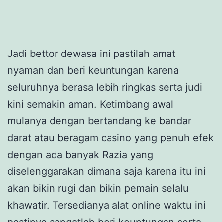
Jadi bettor dewasa ini pastilah amat
nyaman dan beri keuntungan karena
seluruhnya berasa lebih ringkas serta judi
kini semakin aman. Ketimbang awal
mulanya dengan bertandang ke bandar
darat atau beragam casino yang penuh efek
dengan ada banyak Razia yang
diselenggarakan dimana saja karena itu ini
akan bikin rugi dan bikin pemain selalu
khawatir. Tersedianya alat online waktu ini
pastinya sangatlah beri keuntungan serta