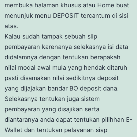
membuka halaman khusus atau Home buat
menunjuk menu DEPOSIT tercantum di sisi
atas.
Kalau sudah tampak sebuah slip
pembayaran karenanya selekasnya isi data
didalamnya dengan tentukan berapakah
nilai modal awal mula yang hendak ditaruh
pasti disamakan nilai sedikitnya deposit
yang dijajakan bandar BO deposit dana.
Selekasnya tentukan juga sistem
pembayaran yang disajikan serta
diantaranya anda dapat tentukan pilihhan E-
Wallet dan tentukan pelayanan siap