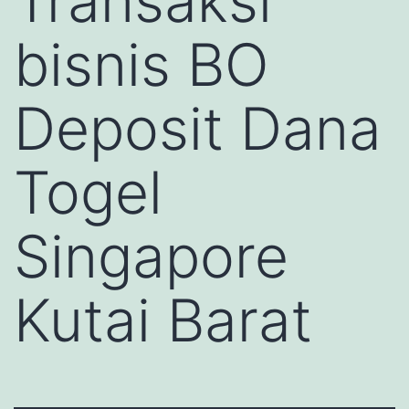
Transaksi
bisnis BO
Deposit Dana
Togel
Singapore
Kutai Barat