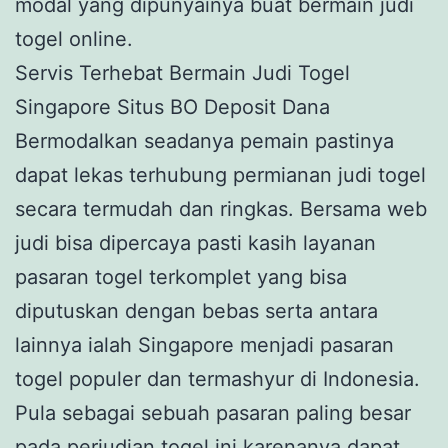
modal yang dipunyainya buat bermain judi
togel online.
Servis Terhebat Bermain Judi Togel
Singapore Situs BO Deposit Dana
Bermodalkan seadanya pemain pastinya
dapat lekas terhubung permianan judi togel
secara termudah dan ringkas. Bersama web
judi bisa dipercaya pasti kasih layanan
pasaran togel terkomplet yang bisa
diputuskan dengan bebas serta antara
lainnya ialah Singapore menjadi pasaran
togel populer dan termashyur di Indonesia.
Pula sebagai sebuah pasaran paling besar
pada perjudian togel ini karenanya dapat