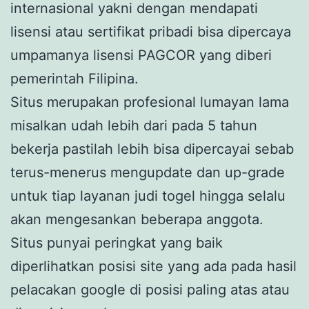
internasional yakni dengan mendapati
lisensi atau sertifikat pribadi bisa dipercaya
umpamanya lisensi PAGCOR yang diberi
pemerintah Filipina.
Situs merupakan profesional lumayan lama
misalkan udah lebih dari pada 5 tahun
bekerja pastilah lebih bisa dipercayai sebab
terus-menerus mengupdate dan up-grade
untuk tiap layanan judi togel hingga selalu
akan mengesankan beberapa anggota.
Situs punyai peringkat yang baik
diperlihatkan posisi site yang ada pada hasil
pelacakan google di posisi paling atas atau