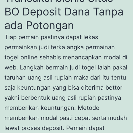
BO Deposit Dana Tanpa
ada Potongan
Tiap pemain pastinya dapat lekas
permainkan judi terka angka permainan
togel online sehabis menancapkan modal di
web. Langkah bermain judi togel ialah pakai
taruhan uang asli rupiah maka dari itu tentu
saja keuntungan yang bisa diterima bettor
yakni berbentuk uang asli rupiah pastinya
memberikan keuntungan. Metode
memberikan modal pasti cepat serta mudah
lewat proses deposit. Pemain dapat