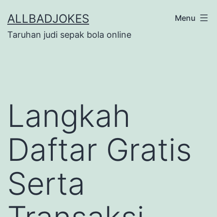
Skip
ALLBADJOKES
Menu
to
Taruhan judi sepak bola online
content
Langkah
Daftar Gratis
Serta