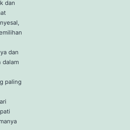
ak dan
aat
nyesal,
pemilihan
aya dan
n dalam
g paling
ari
pati
pamanya