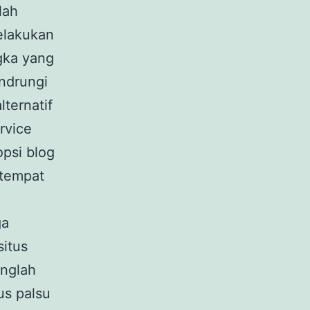
lah
elakukan
gka yang
ndrungi
lternatif
rvice
psi blog
 tempat
ga
itus
anglah
us palsu