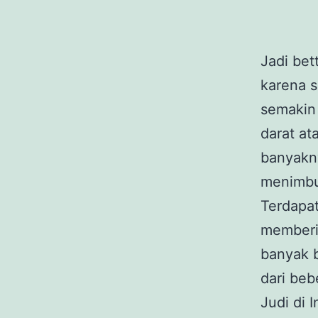
Jadi bet
karena s
semakin
darat at
banyakny
menimbul
Terdapat
memberi
banyak 
dari beb
Judi di 