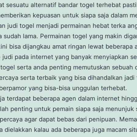
 sesuatu alternatif bandar togel terhebat pasti
memberikan kepuasan untuk siapa saja dalam m
n judi togel menjadi permainan hebat terka an
a sudah lama. Permainan togel yang makin diga
ini bisa dijangkau amat ringan lewat beberapa a
 judi pada internet yang banyak menyiapkan se
 togel serta anda penting memutuskan sebuah o
percaya serta terbaik yang bisa dihandalkan jadi
berpamor yang bisa-bisa unggulan terhebat.
ja terdapat beberapa agen dalam internet hing
ah penting untuk pemain siapa saja menunjuk s
ipercaya agar dapat bebas dari penipuan. Mem
sa dielakkan kalau ada beberapa juga macam sit