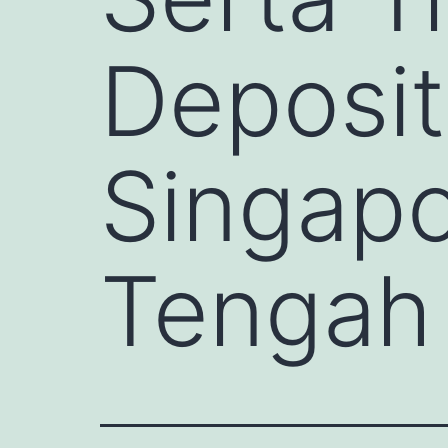
Deposit
Singapo
Tengah