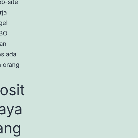
eb-site
rja
gel
 BO
gan
as ada
a orang
osit
caya
ang