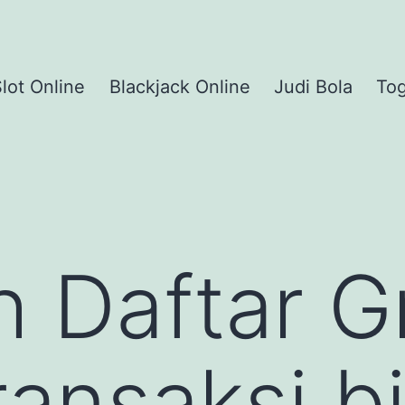
lot Online
Blackjack Online
Judi Bola
Tog
 Daftar Gr
ransaksi b