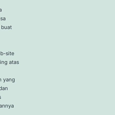
a
isa
 buat
b-site
ing atas
ih yang
dan
s
sannya