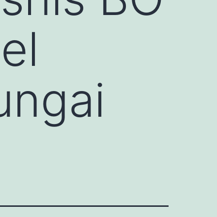
el
ungai