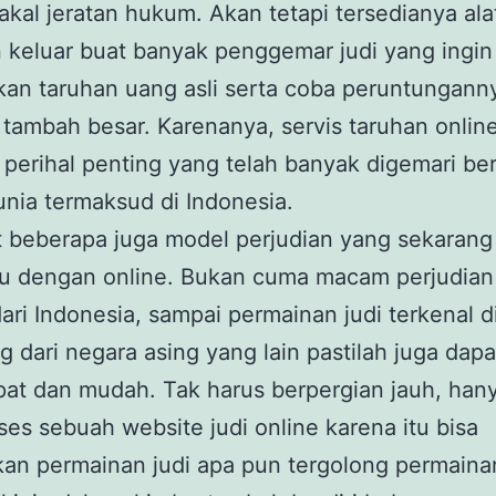
kal jeratan hukum. Akan tetapi tersedianya ala
an keluar buat banyak penggemar judi yang ingin
an taruhan uang asli serta coba peruntungann
tambah besar. Karenanya, servis taruhan online 
u perihal penting yang telah banyak digemari b
unia termaksud di Indonesia.
 beberapa juga model perjudian yang sekarang
au dengan online. Bukan cuma macam perjudian
ari Indonesia, sampai permainan judi terkenal d
g dari negara asing yang lain pastilah juga dapa
at dan mudah. Tak harus berpergian jauh, han
ses sebuah website judi online karena itu bisa
n permainan judi apa pun tergolong permainan