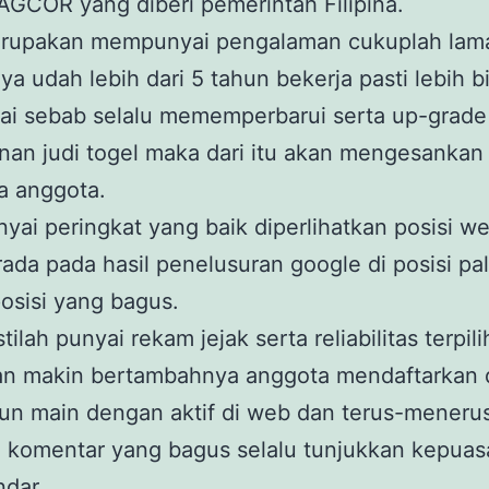
PAGCOR yang diberi pemerintah Filipina.
erupakan mempunyai pengalaman cukuplah lam
ya udah lebih dari 5 tahun bekerja pasti lebih b
ai sebab selalu mememperbarui serta up-grade
anan judi togel maka dari itu akan mengesankan
a anggota.
nyai peringkat yang baik diperlihatkan posisi we
ada pada hasil penelusuran google di posisi pal
posisi yang bagus.
tilah punyai rekam jejak serta reliabilitas terpil
kan makin bertambahnya anggota mendaftarkan 
un main dengan aktif di web dan terus-meneru
 komentar yang bagus selalu tunjukkan kepua
ndar.