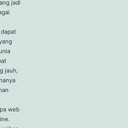
ang jadi
agai
 dapat
 yang
unia
pat
g jauh,
enanya
nan
rapa web
ine.