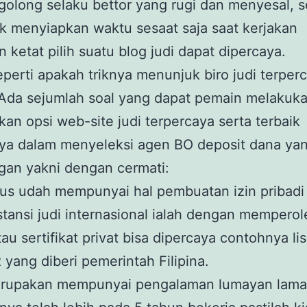
golong selaku bettor yang rugi dan menyesal, 
ik menyiapkan waktu sesaat saja saat kerjakan
n ketat pilih suatu blog judi dapat dipercaya.
eperti apakah triknya menunjuk biro judi terper
 Ada sejumlah soal yang dapat pemain melakuk
an opsi web-site judi terpercaya serta terbaik
ya dalam menyeleksi agen BO deposit dana yan
gan yakni dengan cermati:
tus udah mempunyai hal pembuatan izin pribadi 
stansi judi internasional ialah dengan memperol
tau sertifikat privat bisa dipercaya contohnya li
ang diberi pemerintah Filipina.
erupakan mempunyai pengalaman lumayan lama