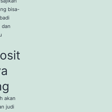
sajikan
ang bisa-
ibadi
n dan
u
osit
ya
ng
ah akan
n judi