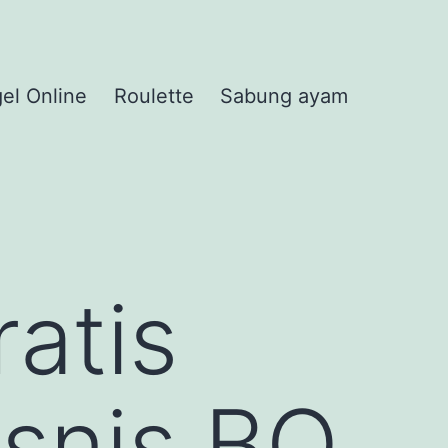
el Online
Roulette
Sabung ayam
atis
isnis BO