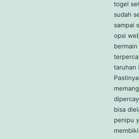
togel se
sudah se
sampai s
opsi web
bermain 
terperca
taruhan 
Pastinya
memangla
dipercay
bisa die
penipu 
membikin