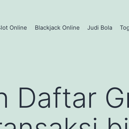
lot Online
Blackjack Online
Judi Bola
Tog
 Daftar Gr
ransaksi b