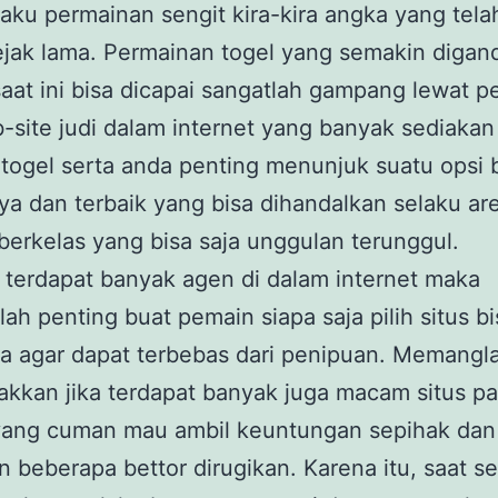
laku permainan sengit kira-kira angka yang tela
jak lama. Permainan togel yang semakin digan
aat ini bisa dicapai sangatlah gampang lewat p
-site judi dalam internet yang banyak sediakan
togel serta anda penting menunjuk suatu opsi b
ya dan terbaik yang bisa dihandalkan selaku ar
berkelas yang bisa saja unggulan terunggul.
 terdapat banyak agen di dalam internet maka
h penting buat pemain siapa saja pilih situs bi
a agar dapat terbebas dari penipuan. Memangla
lakkan jika terdapat banyak juga macam situs pa
yang cuman mau ambil keuntungan sepihak dan
 beberapa bettor dirugikan. Karena itu, saat s