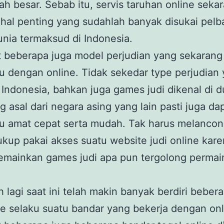
h besar. Sebab itu, servis taruhan online sekar
ihal penting yang sudahlah banyak disukai pelb
unia termaksud di Indonesia.
 beberapa juga model perjudian yang sekarang
u dengan online. Tidak sekedar type perjudian
i Indonesia, bahkan juga games judi dikenal di d
g asal dari negara asing yang lain pasti juga da
u amat cepat serta mudah. Tak harus melancon
kup pakai akses suatu website judi online kar
emainkan games judi apa pun tergolong permai
 lagi saat ini telah makin banyak berdiri bebe
ne selaku suatu bandar yang bekerja dengan onl