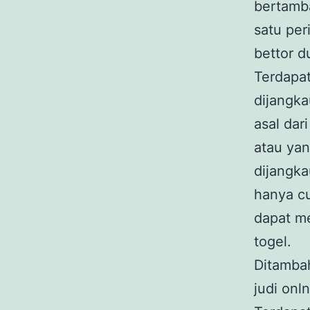
bertamba
satu per
bettor d
Terdapat
dijangka
asal dar
atau yan
dijangka
hanya cu
dapat m
togel.
Ditambah
judi onl