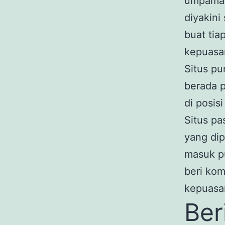
umpamany
diyakin
buat tia
kepuasa
Situs pu
berada p
di posis
Situs pa
yang di
masuk pu
beri ko
kepuasa
Ber